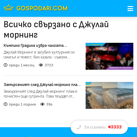
Всичко свързано с Джулай
морнинг
Къмпинг Градина избра чалгата
(Коментарът на редактора)
Джулай Морнинг е загубил културния си
смисъл и тежест, бих казала - съвсем
естествено. Това не е те...
преди 1 месец
3723
Замърсеният след Джулай морнинг плаж
е почистен (видео)
Замърсеният след Джулай морнинг плаж е
почистен още сутринта. Това твърдят от
заведението, организи...
преди 1 година
394
3333
За сигнали: