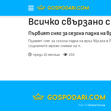
Всичко свързано с
Първият сняг за сезона падна на в
Първият сняг за сезона падна на връх Мусала в 
социалните мрежи снимки на п...
преди 10 месеца
333
Part of
Global Group