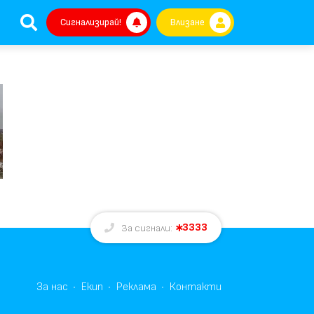
Сигнализирай!
Влизане
3333
За сигнали:
За нас
Екип
Реклама
Контакти