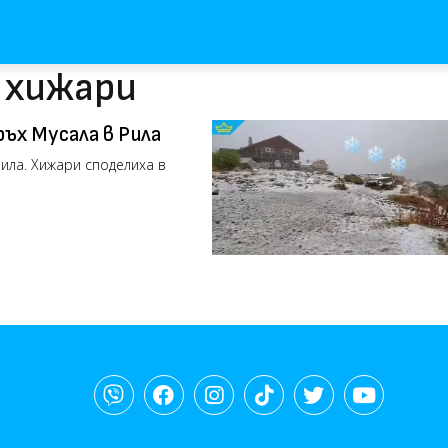
 хижари
ръх Мусала в Рила
Рила. Хижари споделиха в