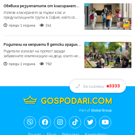
Обявиха резултатите от класирането
за първи клас и предучилищните групи в
Излезе класирането за първи клас и
София
предучилищните групи в София, което се
проведе в общинските учил...
преди 1 година
241
Родители на неприети в детски градини
деца излизат на протест заради
Родители излизат на протест заради
неизплатени компенсации
забавените компенсации на деца, които не
са приети в държавни и...
преди 1 година
792
3333
За сигнали:
Part of
Global Group
За нас
Екип
Реклама
Контакти