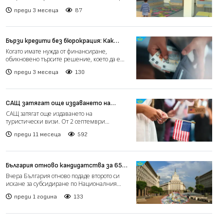
Варна проект за нова...
преди 3 месеца
87
Бързи кредити без бюрокрация: Как
работи CashCredit?
Когато имате нужда от финансиране,
обикновено търсите решение, което да е
едновременно бързо, ясно...
преди 3 месеца
130
САЩ затягат още издаването на
туристически визи
САЩ затягат още издаването на
туристически визи. От 2 септември
Държавният департамент на САЩ въвеж...
преди 11 месеца
592
България отново кандидатства за 653
млн. евро по Плана за възстановяване и
Вчера България отново подаде второто си
устойчивост (видео)
искане за субсидиране по Националния
план за възстановяване...
преди 1 година
133