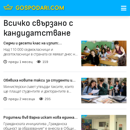
Всичко свързано с
кандидатстване
Седми и десети клас на изпит:
Математиката изправя учениците пред
Над 110 000 седмокласници и
нови предизвикателства
десетокласници в страната се явяват днес на
Национално външно оценяване...
преди 1 месец
159
Обявиха новите такси за студенти и
докторанти
Министерски съвет утвърди таксите, които
ще плащат студентите и докторантите в
държавните висши учи...
преди 2 месеца
205
Родители във Варна искат нова единна
система за прием в ясли и градини
Гражданската инициатива „Гражданска
(видео)
общност за образование“ е внесла в Община