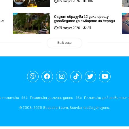
05 август 2026
106
Съдът образува 12 дела срещу
ъс
заповедите за събаряне на сгради
ли
в „Баба Алино“
05 август 2026
85
Виж още
а политика
Политика за лични данни
Политика за бисквиткит
© 2003-2026 Gospodari.com, Всички права запазени.