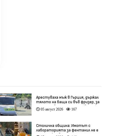
товен шампион по
Международната
раз
тална аритметика
олимпиада по икономика
кон
в Китай
реди 2 седмици
преди 2 седмици
пр
Арестуваха мъж в Гърция, държал
тялото на баща си във фризер, за
да получава пенсията му (видео)
05 август 2026
167
Столична община: Имотът с
лабораторията за фентанил не е
наша собственост