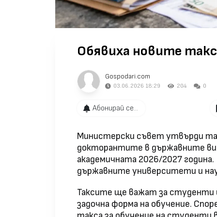
Обявиха новите такс
Gospodari.com
03.06.2026 18:29
204
0
Абонирай се...
Министерски съвет утвърди та
докторантите в държавните вис
академичната 2026/2027 година.
държавните университети и нау
Таксите ще важат за студенти и
задочна форма на обучение. Спо
такса за обучение на студенти 