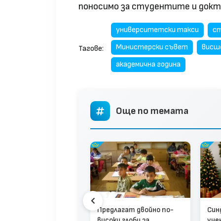
поносимо за студентите и док
университетски такси
с
Министерски съвет
висш
Тагове:
академична година
Още по темата
истър Вълчев: МОН
Предлагат двойно по-
Син
съдейства за
високи глоби за
уче