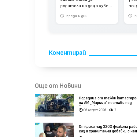
решаването на
родители на деца извън
по-
фликта в НАТФИЗ
училище
реди 3 седмици
преди 6 дни
п
Коментирай
Още от Новини
Поредица от тежки катастро
на АМ „Марица“ постави под
въпрос безопасността по
06 август 2026
2
магистралата (видео)
Откриха над 3200 флакона рай
газ и хранителни добавки с не
произход край София (видео)