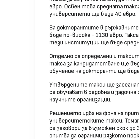
евро. Освен това средната такс
университети ще бъде 40 евро.
За докторантите в държавните
бъде по-висока - 1130 евро. Так
тези институции ще бъде средно
Отделно са определени и таксит
такса за кандидатстване ще бъде
обучение на докторанти ще бъде
Утвърдените такси ще засегнат
се обучават в редовна и задочн
научните организации.
Решението идва на фона на прит
университетските такси. Темат
се заговори за възможен скок до
опитва да ограничи рязкото поск