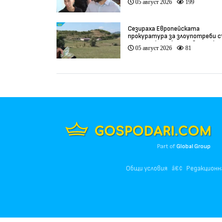
05 август 2026
199
Сезираха Европейската
прокуратура за злоупотреби с
земеделски субсидии в Кърджа
05 август 2026
81
(видео)
Part of
Global Group
Общи условия
Редакционн