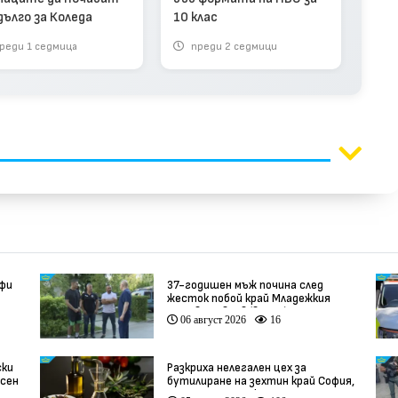
све
дълго за Коледа
10 клас
мен
реди 1 седмица
преди 2 седмици
п
фи
37-годишен мъж почина след
жесток побой край Младежкия
хълм в Пловдив (видео)
06 август 2026
16
ски
Разкриха нелегален цех за
ясен
бутилиране на зехтин край София,
трима са задържани