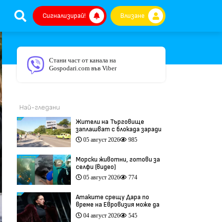
Сигнализирай!
Влизане
Стани част от канала на
Gospodari.com във Viber
Най-гледани
Жители на Търговище
заплашват с блокада заради
опасен участък на пътя
05 август 2026
985
София–Варна (видео)
Морски животни, готови за
селфи (видео)
05 август 2026
774
Атаките срещу Дара по
време на Евровизия може да
са били част от
04 август 2026
545
координирана