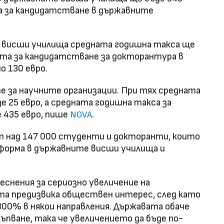
а за кандидатстване в държавните
 висши училища средната годишна такса ще
сата за кандидатстване за докторантура в
 130 евро.
е за научните организации. При тях средната
 25 евро, а средната годишна такса за
 435 евро, пише
.
NOVA
 над 147 000 студенти и докторанти, които
а форма в държавните висши училища и
еснения за сериозно увеличение на
а предизвика обществен интерес, след като
 300% в някои направления. Държавата обаче
ъпване, така че увеличението да бъде по-