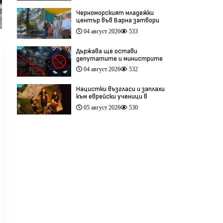
антиевропейска кампания
Черноморският младежки
център във Варна затвори
врати ден след откриването
04 август 2026
533
си (видео)
Държава ще остави
депутатите и министрите
си без заплати, ако
04 август 2026
532
бюджетът е на червено
Нацистки възгласи и заплахи
към еврейски ученици в
Банско разтърсиха Италия
05 август 2026
530
(видео)