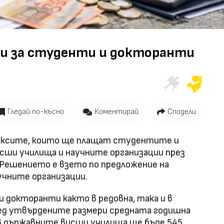
Video
и за студенти и докторанти
Гледай по-късно
Коментирай
Сподели
ксите, които ще плащат студентите и
ши училища и научните организации през
 Решението е взето по предложение на
чните организации.
 докторанти както в редовна, така и в
ред утвърдените размери средната годишна
в държавните висши училища ще бъде 545