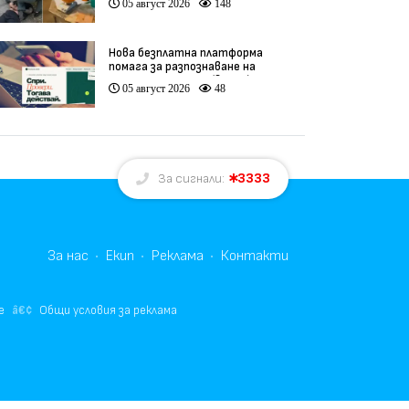
05 август 2026
148
Нова безплатна платформа
помага за разпознаване на
интернет измами (видео)
05 август 2026
48
3333
За сигнали:
За нас
Екип
Реклама
Контакти
е
Общи условия за реклама