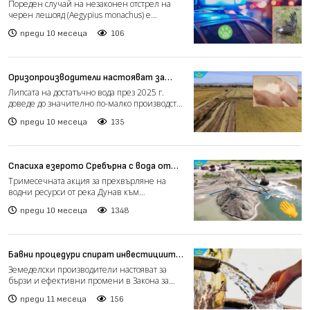
черен лешояд край Омуртаг
Пореден случай на незаконен отстрел на
черен лешояд (Aegypius monachus) е
установен в района на с....
преди 10 месеца
106
Оризопроизводители настояват за
спешни мерки срещу безводието (видео)
Липсата на достатъчно вода през 2025 г.
доведе до значително по-малко производство
на ориз у нас. О...
преди 10 месеца
135
Спасиха езерото Сребърна с вода от
Дунав
Тримесечната акция за прехвърляне на
водни ресурси от река Дунав към
биосферния резерват Сребърна п...
преди 10 месеца
1348
Бавни процедури спират инвестициите
в напояване, земеделци се надяват, че
Земеделски производители настояват за
промените в Закона за водите ще
бързи и ефективни промени в Закона за
помогнат
водите, които са в проц...
преди 11 месеца
156