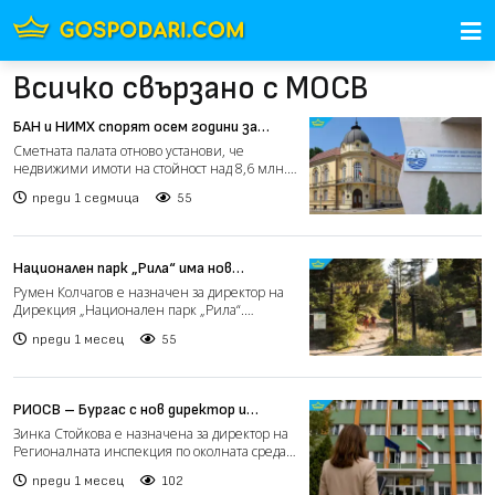
Всичко свързано с МОСВ
БАН и НИМХ спорят осем години за
имоти за над 8,6 млн. лева
Сметната палата отново установи, че
недвижими имоти на стойност над 8,6 млн.
лева продължават да се...
преди 1 седмица
55
Национален парк „Рила“ има нов
директор
Румен Колчагов е назначен за директор на
Дирекция „Национален парк „Рила“.
Назначението е със запов...
преди 1 месец
55
РИОСВ – Бургас с нов директор и
предстоящ одит
Зинка Стойкова е назначена за директор на
Регионалната инспекция по околната среда
и водите – Бурга...
преди 1 месец
102