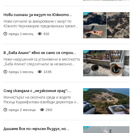
Нови сигнали за мазут по Южното
Черноморие (видео)
Нови сигнали за замърсяване с мазут по
Южното Черноморие предизвикаха тревога
сред туристи и местни...
преди 1 месец
910
В „Баба Алино“ явно не само се строи
незаконно, но и водата се оказва „на
Нови нарушения са установени в местността
свободен режим“
„Баба Алино“ след сигнали за незаконно
ползване на вода з...
преди 1 месец
1338
След скандала с „незаконния град“:
Уволниха близкия до Пеевски директор
Министърът на околната среда и водите
на РИОСВ – Варна
Росица Карамфилова освободи директора на
РИОСВ – Варна Ерджан...
преди 2 месеца
280
Дишаме все по-мръсен въздух, но