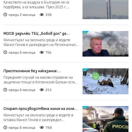
изглежда по-важни са ни мръсните
Качеството на въздуха в България не се
производства
подобрява, а се влошава. През 2025 г.
страната е отчела по-в...
преди 2 месеца
338
МОСВ задължи ТЕЦ „Бобов дол“ да
представи инвестиционна програма
Министърът на околната среда и водите
срещу замърсяването
Манол Генов е разпоредил на Регионалната
инспекция по околнат...
преди 6 месеца
704
Престъпление без наказание:
Лешоядите изчезват второстепенно,
Поредният случай на масово отравяне на
правосъдието – окончателно
защитени птици в Котленския Балкан остави
седем мъртви лешоя...
преди 6 месеца
255
Спират производствена линия на голямо
предприятие във Велико Търново
Министърът на околната среда и водите в
оставка Манол Генов е разпоредил
принудително спиране на пр...
преди 6 месеца
788