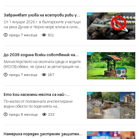
Забраняват улова на есетрови риби у
нас, ето кои са те
От 1 януари 2026 г. в българските участъци
на река Дунав и Черно море влиза в сила
безсрочна забран...
преди 7 месеца
911
До 2039 година всеки собственик на
кладенец трябва да го регистрира
Министерството на околната среда и водите
(МОСВ) обяви, че срокът за регистрация на
кладенците за с...
преди 7 месеца
187
Ето кои населени места са най-
застрашени от трагедии като в
По-малко от половината инспектирани
Елените
водни обекти по поречията на
Черноморието са напълно изрядни, с...
преди 8 месеца
222
Намериха пореден застрелян защитен