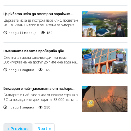
Църквата иска да построи параклис
край Седемте рилски езера (видео)
Църквата иска да построи параклис, посветен
на Св. Иван Рилски в защитена територия
на Седемте рилс...
преди 11 месеца
182
Сметната палата проверява две
министерства заради безводието и
Сметната палата започва одит на тема
проблемите с ВиК мрежата
„Осигуряване на достъп до питейна вода на
населението в услови...
преди 1 година
145
България е най-засегната от пожари
страна в ЕС за последните две години
България е най-засегната от пожари страна в
ЕС за последните две години. 38 000 кв. м. са
били обхв...
преди 1 година
250
« Previous
Next »