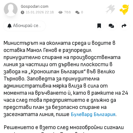
Gospodari.com
15.01.2026 22:18
788
0
Абонирай се...
Министърът на околната среда и водите в
оставка Манол Генов е разпоредил
принудително спиране на производствената
линия за частици от дървени плоскости в
завода на „Кроношпан България“ във Велико
Търново. Заповедта за принудителна
административна мярка влиза в сила от
момента на връчването ѝ, като в рамките на 24
часа след това предприятието е длъжно да
представи план за безопасно спиране на
засегнатата линия, пише
.
Булевард България
Решението е взето след многобройни сигнали