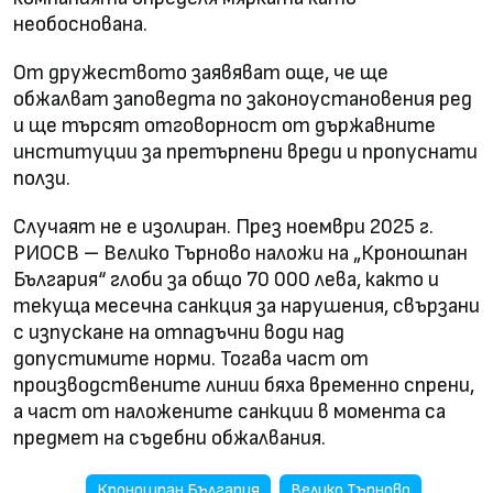
необоснована.
От дружеството заявяват още, че ще
обжалват заповедта по законоустановения ред
и ще търсят отговорност от държавните
институции за претърпени вреди и пропуснати
ползи.
Случаят не е изолиран. През ноември 2025 г.
РИОСВ – Велико Търново наложи на „Кроношпан
България“ глоби за общо 70 000 лева, както и
текуща месечна санкция за нарушения, свързани
с изпускане на отпадъчни води над
допустимите норми. Тогава част от
производствените линии бяха временно спрени,
а част от наложените санкции в момента са
предмет на съдебни обжалвания.
Кроношпан България
Велико Търново