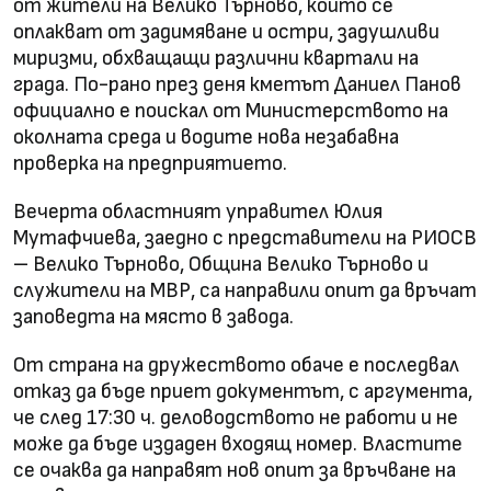
от жители на Велико Търново, които се
оплакват от задимяване и остри, задушливи
миризми, обхващащи различни квартали на
града. По-рано през деня кметът Даниел Панов
официално е поискал от Министерството на
околната среда и водите нова незабавна
проверка на предприятието.
Вечерта областният управител Юлия
Мутафчиева, заедно с представители на РИОСВ
– Велико Търново, Община Велико Търново и
служители на МВР, са направили опит да връчат
заповедта на място в завода.
От страна на дружеството обаче е последвал
отказ да бъде приет документът, с аргумента,
че след 17:30 ч. деловодството не работи и не
може да бъде издаден входящ номер. Властите
се очаква да направят нов опит за връчване на