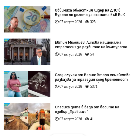
Обвиниха областния лидер на ДПС в
Бургас по делото за схемата във ВиК
07 август 2026
325
Евтим Милошев: Липсва национална
стратегия за развитие на културата
(видео)
07 август 2026
54
След случая от Варна: Второ семейство
разказва за трагедия след бременност
при същия лекар (видео)
07 август 2026
5371
Спасиха дете в беда от водите на
язовир „Правище“
07 август 2026
41