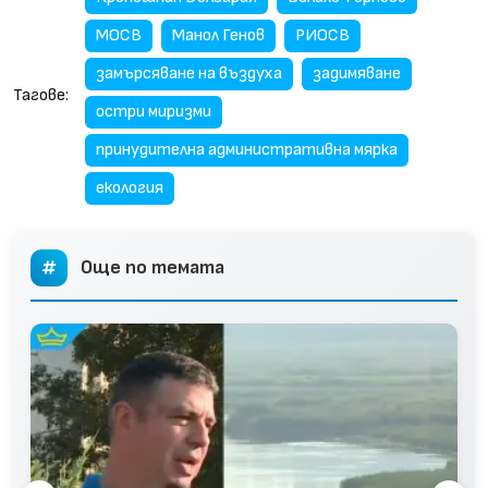
МОСВ
Манол Генов
РИОСВ
замърсяване на въздуха
задимяване
Тагове:
остри миризми
принудителна административна мярка
екология
Още по темата