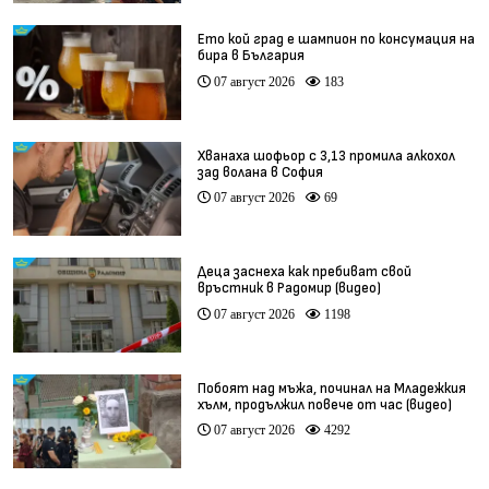
Ето кой град е шампион по консумация на
бира в България
07 август 2026
183
Хванаха шофьор с 3,13 промила алкохол
зад волана в София
07 август 2026
69
Деца заснеха как пребиват свой
връстник в Радомир (видео)
07 август 2026
1198
Побоят над мъжа, починал на Младежкия
хълм, продължил повече от час (видео)
07 август 2026
4292