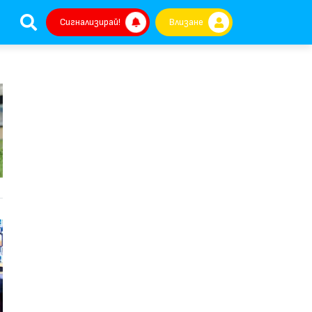
Сигнализирай!
Влизане