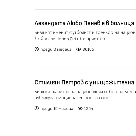
Легендата Любо Пенев е в болница 
се за живота му
Бившият именит футболист и треньор на национ
Любослав Пенев (59 г.), е приет по...
преди 8 месеца
36165
Стилиян Петров с унищожителна 
националите: Футболът е за хора 
Бившият капитан на националния отбор на Бълга
публикува емоционален пост в соци...
преди 10 месеца
1264