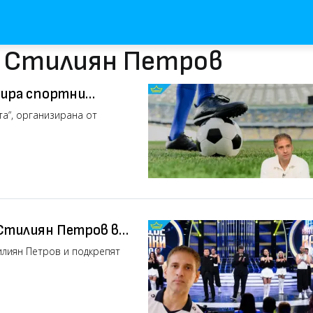
с Стилиян Петров
бира спортни
)
а“, организирана от
Стилиян Петров в
тилиян Петров и подкрепят