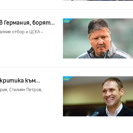
в Германия, борят
алния отбор и ЦСКА –
критика към
с характер
рия, Стилиян Петров,