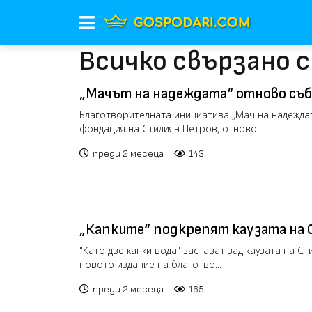
Всичко свързано 
„Мачът на надеждата“ отново съ
легенди със специална кауза (видео
Благотворителната инициатива „Мач на надеждат
фондация на Стилиян Петров, отново...
преди 2 месеца
143
„Капките“ подкрепят каузата на 
помощ на онкоболните
"Като две капки вода" застават зад каузата на С
новото издание на благотво...
преди 2 месеца
165