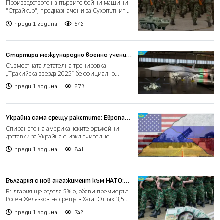
машини „Страйкър“ за българската
Производството на първите бойни машини
армия
"Страйкър", предназначени за Сухопътните
войски на България,...
преди 1 година
542
Стартира международно военно учение
в небето над България
Съвместната летателна тренировка
„Тракийска звезда 2025“ бе официално
открита в 22-ра авиобаза в с....
преди 1 година
278
Украйна сама срещу ракетите: Европа
закъснява, Америка се отдръпва
Спирането на американските оръжейни
доставки за Украйна е изключително
сериозен проблем за украинск...
преди 1 година
841
България с нов ангажимент към НАТО:
Ще отделяме в пъти повече пари за
България ще отделя 5% о, обяви премиерът
отбрана
Росен Желязков на среща в Хага. От тях 3,5%
ще са за преки...
преди 1 година
742