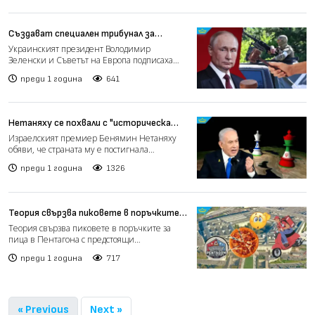
Създават специален трибунал за
разследване на военните престъпления,
Украинският президент Володимир
които Русия извършва в Украйна
Зеленски и Съветът на Европа подписаха
ключово споразумение за създ...
преди 1 година
641
Нетаняху се похвали с "историческа
победа" в Иран, но няма да спре с
Израелският премиер Бенямин Нетаняху
войните, докато не унищожи "Хамас"
обяви, че страната му е постигнала
историческа победа, която „...
преди 1 година
1326
Теория свързва пиковете в поръчките
за пица в Пентагона с предстояща
Теория свързва пиковете в поръчките за
криза
пица в Пентагона с предстоящи
геополитически събития или кри...
преди 1 година
717
« Previous
Next »