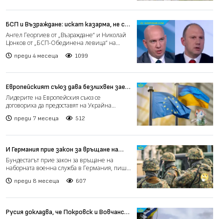
БСП и Възраждане: искат казарма, не са
ходили в казарма (видео)
Ангел Георгиев от „Възраждане“ и Николай
Цонков от „БСП-Обединена левица“ на
нещо като дебат в „Лиц...
преди 4 месеца
1099
Европейският съюз дава безлихвен заем
за милиарди на Украйна
Лидерите на Европейския съюз се
договориха да предоставят на Украйна
мащабен безлихвен заем в разме...
преди 7 месеца
512
И Германия прие закон за връщане на
наборната военна служба
Бундестагът прие закон за връщане на
наборната военна служба в Германия, пише
БНР. От следващата го...
преди 8 месеца
607
Русия докладва, че Покровск и Вовчанск