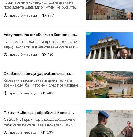
са превзети, а офанзивата продължава
Руски военни командири докладваха на
президента Владимир Путин, че руските
сили са превзели украинс...
преди 8 месеца
277
Депутатите отхвърлиха ветото на
президента върху промените в Закона
Парламентът отхвърли президентското вето
за отбраната и въоръжените сили
върху промените в Закона за отбраната и
въоръжените сили,...
преди 8 месеца
440
Хърватия връща задължителната
военна служба след 17 години пауза
Хърватия възстановява задължителната
(видео)
военна служба 17 години след премахването
ѝ, пише NOVA. От 202...
преди 9 месеца
405
Гърция въвежда доброволна военна
служба за жени от догодина
От 2026 г. Гърция ще въведе доброволно
набиране на жени във въоръжените си
сили, съобщи министърът...
преди 9 месеца
197