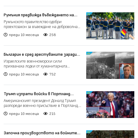
Румъния предвижда въвеждането на
доброволна военна служба
Румънското правителство одобри
проектозакон за въвеждане на доброволна
военна подготовка, насочена...
преди 10 месеца
258
Българин е сред арестуваните заради
хуманитарната флотилия за Газа
Израелските военноморски сили
(видео)
прихванаха лодки от хуманитарната
флотилия „Сумуд“, насочена към Газа...
преди 10 месеца
752
Тръмп изпрати войски в Портланд
заради протестите срещу
Американският президент Доналд Тръмп
миграционните центрове (видео)
разпореди военно присъствие в Портланд,
Орегон, заради масови...
преди 10 месеца
215
Започна производството на бойните