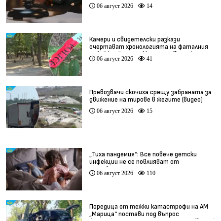
Баневи
06 август 2026
14
Камери и свидетелски разкази
очертават хронологията на фаталния
побой край Младежкия хълм (видео)
06 август 2026
41
Превозвачи скочиха срещу забраната за
движение на тирове в жегите (видео)
06 август 2026
15
„Тиха пандемия“: Все повече детски
инфекции не се повлияват от
антибиотици
06 август 2026
110
Поредица от тежки катастрофи на АМ
„Марица“ постави под въпрос