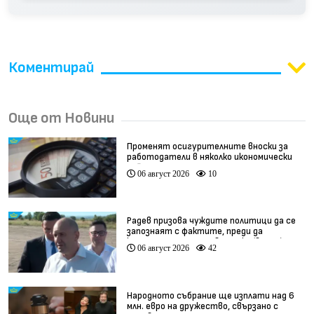
Коментирай
Още от Новини
Променят осигурителните вноски за
работодатели в няколко икономически
дейности
06 август 2026
10
Радев призова чуждите политици да се
запознаят с фактите, преди да
коментират случая в Банско (видео)
06 август 2026
42
Народното събрание ще изплати над 6
млн. евро на дружество, свързано с