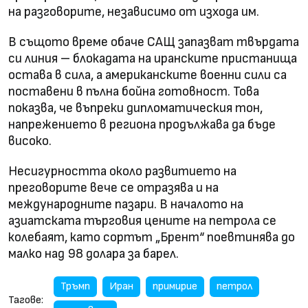
на разговорите, независимо от изхода им.
В същото време обаче САЩ запазват твърдата
си линия – блокадата на иранските пристанища
остава в сила, а американските военни сили са
поставени в пълна бойна готовност. Това
показва, че въпреки дипломатическия тон,
напрежението в региона продължава да бъде
високо.
Несигурността около развитието на
преговорите вече се отразява и на
международните пазари. В началото на
азиатската търговия цените на петрола се
колебаят, като сортът „Брент“ поевтинява до
малко над 98 долара за барел.
Тръмп
Иран
примирие
петрол
Тагове: