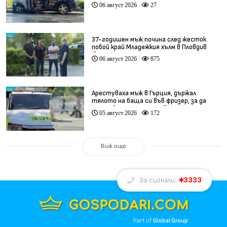
безопасността по магистралата (видео)
06 август 2026
27
37-годишен мъж почина след жесток
побой край Младежкия хълм в Пловдив
(видео)
06 август 2026
875
Арестуваха мъж в Гърция, държал
тялото на баща си във фризер, за да
получава пенсията му (видео)
05 август 2026
172
Виж още
3333
За сигнали:
Part of
Global Group