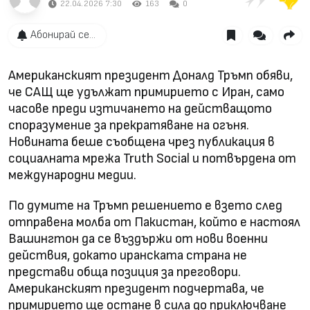
22.04.2026 7:30
163
0
Абонирай се...
Американският президент Доналд Тръмп обяви,
че САЩ ще удължат примирието с Иран, само
часове преди изтичането на действащото
споразумение за прекратяване на огъня.
Новината беше съобщена чрез публикация в
социалната мрежа Truth Social и потвърдена от
международни медии.
По думите на Тръмп решението е взето след
отправена молба от Пакистан, който е настоял
Вашингтон да се въздържи от нови военни
действия, докато иранската страна не
представи обща позиция за преговори.
Американският президент подчертава, че
примирието ще остане в сила до приключване