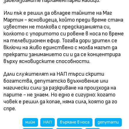
забелязваните парламентарни навици.
Или пък е решил да овладее тайните на Маг
Мартин - ясновидеца, който преди време стана
известен не толкова с предсказанията си,
колкото с упоритото си ровене в носа по време
на телевизионен ефир. Тогава дори зрител се
включи на живо единствено с молба магът да
прекрати заниманието си и да се концентрира
върху ясновидските способности.
Дали служителят на НАП търси скрити
богатства, депутатско вдъхновение или
магически сили за разкриване на произхода на
парите - не знаем. Но едно е сигурно: когато
човек е решил да копае, няма сила, която да го
спре.
мийм
НАП
бъркане в носа
депутати