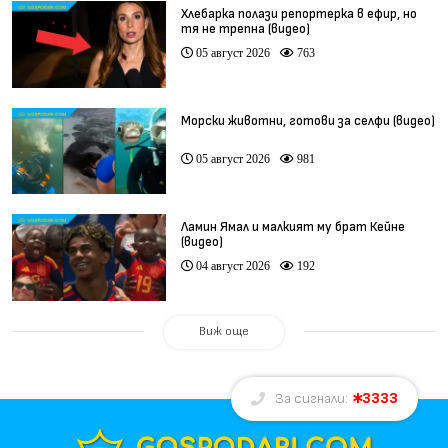
Хлебарка полази репортерка в ефир, но
тя не трепна (видео)
05 август 2026
763
Морски животни, готови за селфи (видео)
05 август 2026
981
Ламин Ямал и малкият му брат Кейне
(видео)
04 август 2026
192
Виж още
3333
За сигнали: