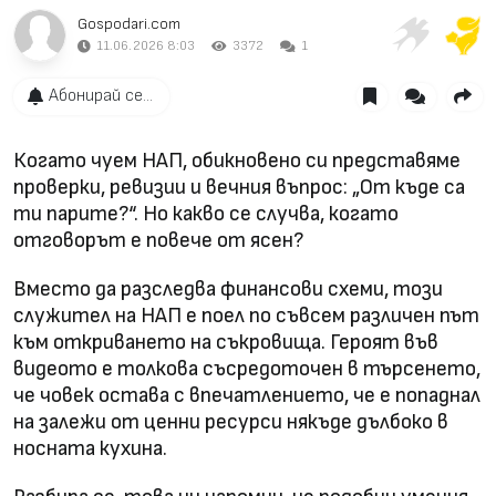
Gospodari.com
11.06.2026 8:03
3372
1
Абонирай се...
Когато чуем НАП, обикновено си представяме
проверки, ревизии и вечния въпрос: „От къде са
ти парите?“. Но какво се случва, когато
отговорът е повече от ясен?
Вместо да разследва финансови схеми, този
служител на НАП е поел по съвсем различен път
към откриването на съкровища. Героят във
видеото е толкова съсредоточен в търсенето,
че човек остава с впечатлението, че е попаднал
на залежи от ценни ресурси някъде дълбоко в
носната кухина.