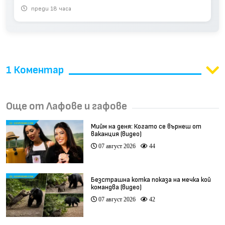
преди 18 часа
1 Коментар
Още от Лафове и гафове
Мийм на деня: Когато се върнеш от
ваканция (видео)
07 август 2026
44
Безстрашна котка показа на мечка кой
командва (видео)
07 август 2026
42