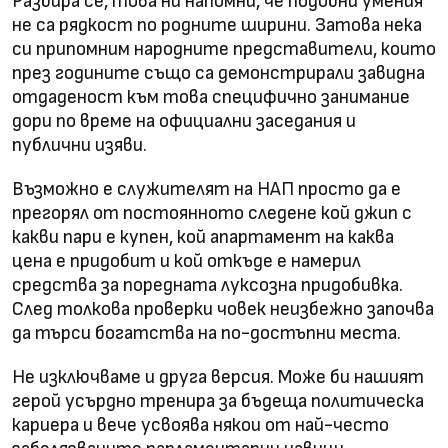
Разбира се, това ни напомни, че подобни умения
не са рядкост по родните ширини. Затова нека
си припомним народните представители, които
през годините също са демонстрирали завидна
отдаденост към това специфично занимание
дори по време на официални заседания и
публични изяви.
Възможно е служителят на НАП просто да е
прегорял от постоянното следене кой джип с
какви пари е купен, кой апартамент на каква
цена е придобит и кой откъде е намерил
средства за поредната луксозна придобивка.
След толкова проверки човек неизбежно започва
да търси богатства на по-достъпни места.
Не изключваме и друга версия. Може би нашият
герой усърдно тренира за бъдеща политическа
кариера и вече усвоява някои от най-често