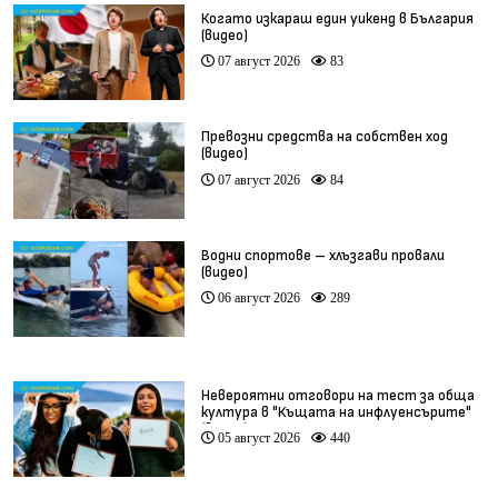
Когато изкараш един уикенд в България
(видео)
07 август 2026
83
Превозни средства на собствен ход
(видео)
07 август 2026
84
Водни спортове – хлъзгави провали
(видео)
06 август 2026
289
Невероятни отговори на тест за обща
култура в "Къщата на инфлуенсърите"
(видео)
05 август 2026
440