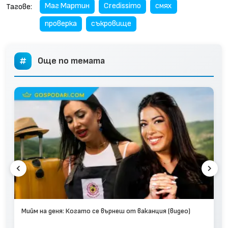
Маг Мартин
Credissimo
смях
Тагове:
проверка
съкровище
Още по темата
Мийм на деня: Когато се върнеш от ваканция (видео)