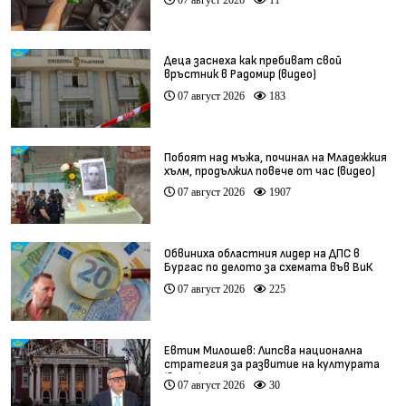
Деца заснеха как пребиват свой
връстник в Радомир (видео)
07 август 2026
183
Побоят над мъжа, починал на Младежкия
хълм, продължил повече от час (видео)
07 август 2026
1907
Обвиниха областния лидер на ДПС в
Бургас по делото за схемата във ВиК
07 август 2026
225
Евтим Милошев: Липсва национална
стратегия за развитие на културата
(видео)
07 август 2026
30