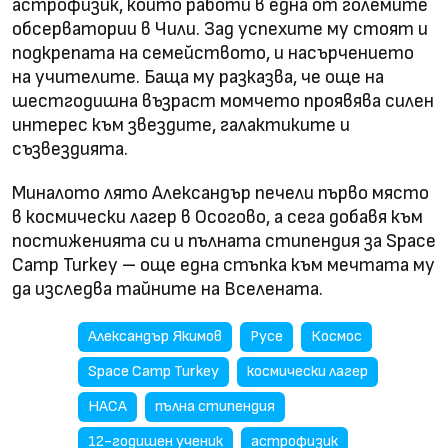
астрофизик, който работи в една от големите
обсерватории в Чили. Зад успехите му стоят и
подкрепата на семейството, и насърчението
на учителите. Баща му разказва, че още на
шестгодишна възраст момчето проявява силен
интерес към звездите, галактиките и
съзвездията.
Миналото лято Александър печели първо място
в космически лагер в Осогово, а сега добавя към
постиженията си и пълната стипендия за Space
Camp Turkey – още една стъпка към мечтата му
да изследва тайните на Вселената.
Александър Якимов
Русе
Космос
Space Camp Turkey
космически лагер
НАСА
пълна стипендия
12-годишен ученик
астрофизик