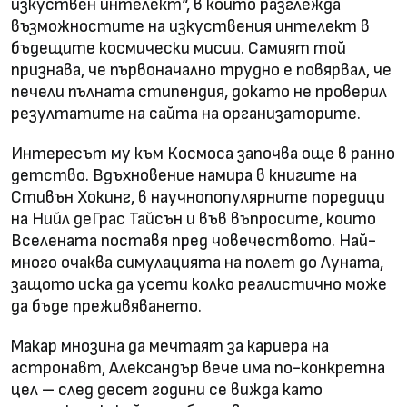
изкуствен интелект“, в който разглежда
възможностите на изкуствения интелект в
бъдещите космически мисии. Самият той
признава, че първоначално трудно е повярвал, че
печели пълната стипендия, докато не проверил
резултатите на сайта на организаторите.
Интересът му към Космоса започва още в ранно
детство. Вдъхновение намира в книгите на
Стивън Хокинг, в научнопопулярните поредици
на Нийл деГрас Тайсън и във въпросите, които
Вселената поставя пред човечеството. Най-
много очаква симулацията на полет до Луната,
защото иска да усети колко реалистично може
да бъде преживяването.
Макар мнозина да мечтаят за кариера на
астронавт, Александър вече има по-конкретна
цел – след десет години се вижда като