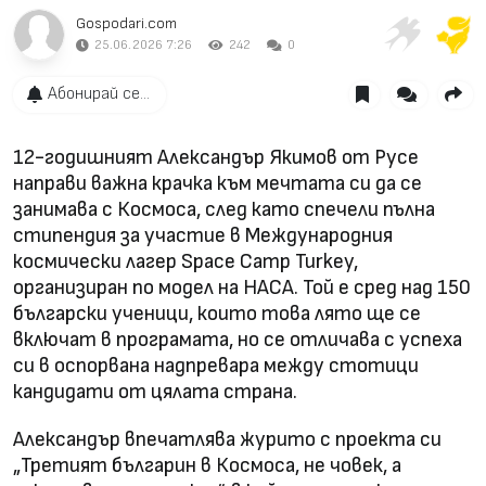
Gospodari.com
25.06.2026 7:26
242
0
Абонирай се...
12-годишният Александър Якимов от Русе
направи важна крачка към мечтата си да се
занимава с Космоса, след като спечели пълна
стипендия за участие в Международния
космически лагер Space Camp Turkey,
организиран по модел на НАСА. Той е сред над 150
български ученици, които това лято ще се
включат в програмата, но се отличава с успеха
си в оспорвана надпревара между стотици
кандидати от цялата страна.
Александър впечатлява журито с проекта си
„Третият българин в Космоса, не човек, а