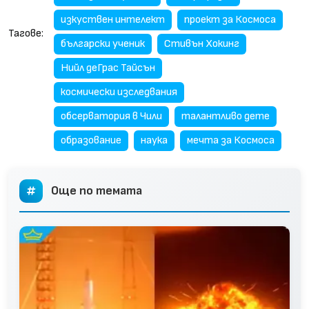
изкуствен интелект
проект за Космоса
Тагове:
български ученик
Стивън Хокинг
Нийл деГрас Тайсън
космически изследвания
обсерватория в Чили
талантливо дете
образование
наука
мечта за Космоса
Още по темата