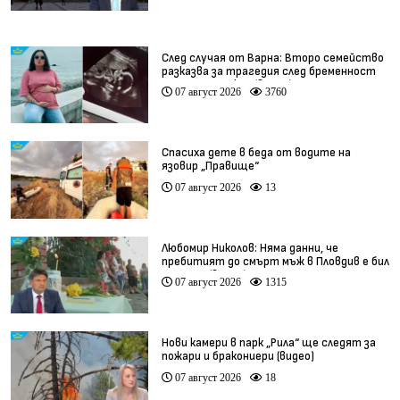
След случая от Варна: Второ семейство
разказва за трагедия след бременност
при същия лекар (видео)
07 август 2026
3760
Спасиха дете в беда от водите на
язовир „Правище“
07 август 2026
13
Любомир Николов: Няма данни, че
пребитият до смърт мъж в Пловдив е бил
педофил (видео)
07 август 2026
1315
Нови камери в парк „Рила“ ще следят за
пожари и бракониери (видео)
07 август 2026
18