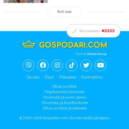
Виж още
3333
За сигнали:
Part of
Global Group
За нас
Екип
Реклама
Контакти
Общи условия
Редакционна политика
Политика за лични данни
Политика за бисквитките
Общи условия за реклама
© 2003-2026 Gospodari.com, Всички права запазени.