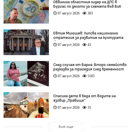
Обвиниха областния лидер на ДПС в
Бургас по делото за схемата във ВиК
07 август 2026
303
Евтим Милошев: Липсва национална
стратегия за развитие на културата
(видео)
07 август 2026
43
След случая от Варна: Второ семейство
разказва за трагедия след бременност
при същия лекар (видео)
07 август 2026
5185
Спасиха дете в беда от водите на
язовир „Правище“
07 август 2026
35
Виж още