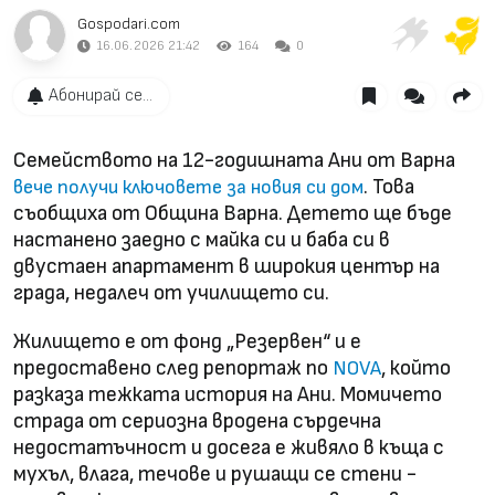
Gospodari.com
16.06.2026 21:42
164
0
Абонирай се...
Семейството на 12-годишната Ани от Варна
. Това
вече получи ключовете за новия си дом
съобщиха от Община Варна. Детето ще бъде
настанено заедно с майка си и баба си в
двустаен апартамент в широкия център на
града, недалеч от училището си.
Жилището е от фонд „Резервен“ и е
предоставено след репортаж по
, който
NOVA
разказа тежката история на Ани. Момичето
страда от сериозна вродена сърдечна
недостатъчност и досега е живяло в къща с
мухъл, влага, течове и рушащи се стени -