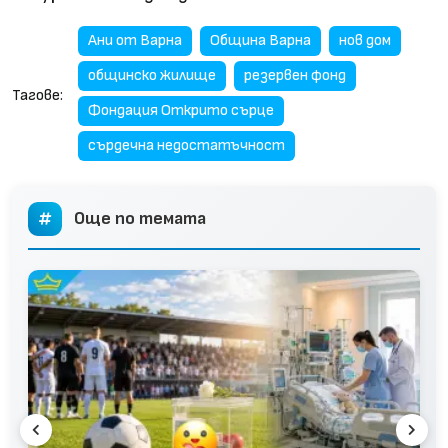
Ани от Варна
Община Варна
нов дом
общинско жилище
резервен фонд
Тагове:
Фондация Открито сърце
сърдечна недостатъчност
Още по темата