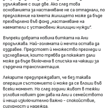
удължаване с още две. Ако след това
основанията за настаняване не са отпаднали, по
предложение на кмета жилището може да бъде
прехвърлено във фонд „настаняване на
наематели с установени жилищни нужди“.
Въпреки добрата новина битката на Ани
продължава. Най-голямата ѝ мечта остава да
оздравее. Предстоят ѝ множество прегледи и
изследвания, които трябва да покажат дали
може да бъде включена в списъка на чакащи за
сърдечна трансплантация.
Лекарите предупреждават, че без такава
операция състоянието ѝ може да се влоши във
всеки момент. Но след години живот в тежки
условия новият дом дава на Ани и семейството
ѝ нещо изключително важно - спокойствие,
сигурност и надежда.