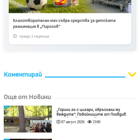
Благотворителен мач събра средства за детската
реанимация в „Пирогов“
преди 1 седмица
Коментирай
Още от Новини
„Горили го с цигари, обръснали му
веждите“: Побойниците от Пловдив
остават в ареста (видео)
07 август 2026
2160