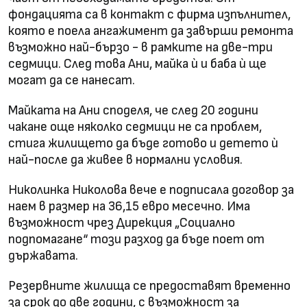
фондацията са в контакт с фирма изпълнител,
която е поела ангажимент да завърши ремонта
възможно най-бързо - в рамките на две-три
седмици. След това Ани, майка ѝ и баба ѝ ще
могат да се нанесат.
Майката на Ани споделя, че след 20 години
чакане още няколко седмици не са проблем,
стига жилището да бъде готово и детето ѝ
най-после да живее в нормални условия.
Николинка Николова вече е подписала договор за
наем в размер на 36,15 евро месечно. Има
възможност чрез Дирекция „Социално
подпомагане“ този разход да бъде поет от
държавата.
Резервните жилища се предоставят временно
за срок до две години, с възможност за