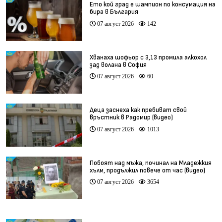
Ето кой град е шампион по консумация на
бира в България
07 август 2026
142
Хванаха шофьор с 3,13 промила алкохол
зад волана в София
07 август 2026
60
Деца заснеха как пребиват свой
връстник в Радомир (видео)
07 август 2026
1013
Побоят над мъжа, починал на Младежкия
хълм, продължил повече от час (видео)
07 август 2026
3654