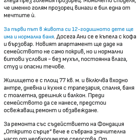
гледа през големия прозорец. Момичето споделя,
че именно голям прозорец винаги е бил една от
мечтите ѝ.
За първи път в живота си 12-годишното дете ще
. Досега Ани се е къпела с кофа
има и нормална баня
и бързовар. Новият апартамент ще даде на
семейството не само покрив, но и нормални
битови условия - без мухъл, постоянна влага,
студ и опасни течове.
Жилището е с площ 77 кв. м. и включва входно
антре, дневна и кухня с трапезария, спалня, баня
с тоалетна, дрешник и балкон. Преди
семейството да се нанесе, предстои
освежаващ ремонт и обзавеждане.
За ремонта със съдействието на Фондация
„Открито сърце“ вече е събрана значителна
част от необходимите средства. От