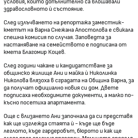
условия, които допълнително са влошавали
здравословното ѝ състояние.
След излъчването на репортажа заместник-
кметът на Варна Снежана Апостолова е свикала
спешна комисия по случая. Заповедта за
настаняване на семейството е подписана от
кмета Благомир Коцев.
След години чакане и кандидатстване за
общинско жилище Ани и майка ѝ Николинка
Николова влязоха в сградата на Община Варна, за
да получат официално новия си дом. Двете
подписаха необходимите документи, а малко по-
късно посетиха апартамента.
Още с влизането Ани започнала да си представя
как ще изглежда стаята ѝ - къде ще бъде
леглото, къде гардеробът, бюрото и как ще