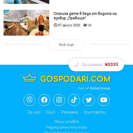
Спасиха дете в беда от водите на
язовир „Правище“
07 август 2026
41
Виж още
3333
За сигнали:
Part of
Global Group
За нас
Екип
Реклама
Контакти
Общи условия
Редакционна политика
Политика за лични данни