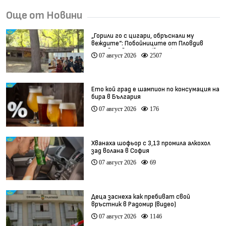
Още от Новини
„Горили го с цигари, обръснали му
веждите“: Побойниците от Пловдив
остават в ареста (видео)
07 август 2026
2507
Ето кой град е шампион по консумация на
бира в България
07 август 2026
176
Хванаха шофьор с 3,13 промила алкохол
зад волана в София
07 август 2026
69
Деца заснеха как пребиват свой
връстник в Радомир (видео)
07 август 2026
1146