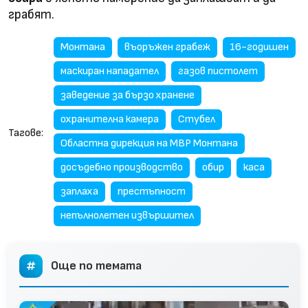
грабят.
Монтана
въоръжен грабеж
16-годишен
маскиран нападател
газов пистолет
заведение за бързо хранене
охранителна камера
Стубел
Тагове:
Областна дирекция на МВР Монтана
досъдебно производство
обир
каса
заплаха
престъпност
непълнолетен извършител
Още по темата