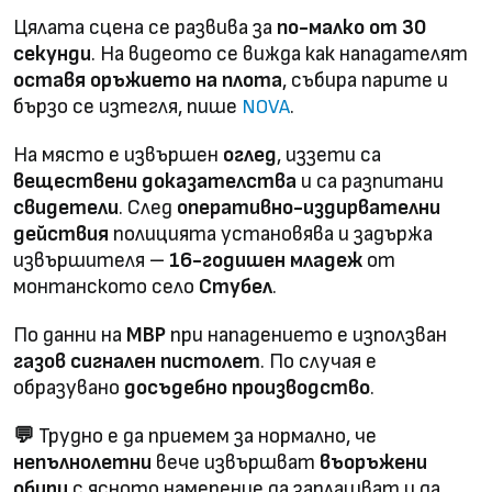
Цялата сцена се развива за
по-малко от 30
секунди
. На видеото се вижда как нападателят
оставя оръжието на плота
, събира парите и
бързо се изтегля, пише
.
NOVA
На място е извършен
оглед
, иззети са
веществени доказателства
и са разпитани
свидетели
. След
оперативно-издирвателни
действия
полицията установява и задържа
извършителя –
16-годишен младеж
от
монтанското село
Стубел
.
По данни на
МВР
при нападението е използван
газов сигнален пистолет
. По случая е
образувано
досъдебно производство
.
💬
Трудно е да приемем за нормално, че
непълнолетни
вече извършват
въоръжени
обири
с ясното намерение да заплашват и да