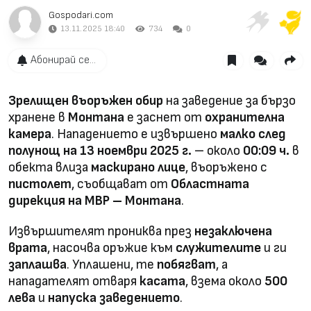
Gospodari.com
13.11.2025 18:40
734
0
Абонирай се...
Зрелищен въоръжен обир
на заведение за бързо
хранене в
Монтана
е заснет от
охранителна
камера
. Нападението е извършено
малко след
полунощ на 13 ноември 2025 г.
– около
00:09 ч.
в
обекта влиза
маскирано лице
, въоръжено с
пистолет
, съобщават от
Областната
дирекция на МВР – Монтана
.
Извършителят прониква през
незаключена
врата
, насочва оръжие към
служителите
и ги
заплашва
. Уплашени, те
побягват
, а
нападателят отваря
касата
, взема около
500
лева
и
напуска заведението
.