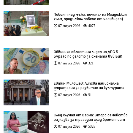
Побоят над мъжа, починал на Младежкия
хълм, продължил повече от час (видео)
07 август 2026
4077
Обвиниха областния лидер на ДПС в
Бургас по делото за схемата във ВиК
07 август 2026
321
Евтим Милошев: Липсва национална
стратегия за развитие на културата
(видео)
07 август 2026
51
След случая от Варна: Второ семейство
разказва за трагедия след бременност
при същия лекар (видео)
07 август 2026
5328