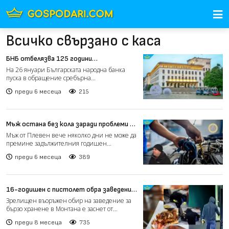
Всичко свързано с каса
БНБ отбелязва 125 години
електрически трамвай у нас с първата
На 26 януари Българската народна банка
юбилейна евромонета
пуска в обращение сребърна
колекционерска монета, посветена...
преди 6 месеца
215
Мъж остана без кола заради проблеми с
плащането на данъци в евро (видео)
Мъж от Плевен вече няколко дни не може да
премине задължителния годишен
технически преглед на автом...
преди 6 месеца
389
16-годишен с пистолет обра заведение
за бързо хранене в Монтана за 30
Зрелищен въоръжен обир на заведение за
секунди (видео)
бързо хранене в Монтана е заснет от
охранителна камера. Напа...
преди 8 месеца
735