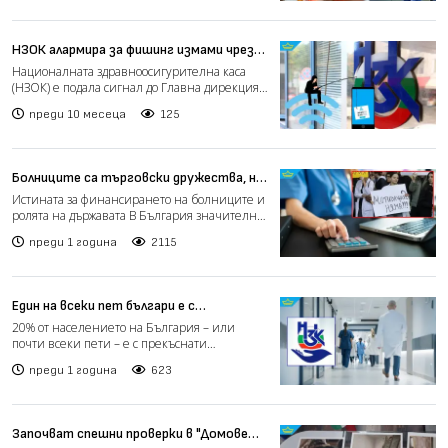
НЗОК алармира за фишинг измами чрез
имейли и SMS-и от нейно име
Националната здравноосигурителна каса
(НЗОК) е подала сигнал до Главна дирекция
„Борба с организира...
преди 10 месеца
125
Болниците са търговски дружества, но
от държавата зависят заплатите на
Истината за финансирането на болниците и
техните служители
ролята на държавата В България значителна
част от болни...
преди 1 година
2115
Един на всеки пет българи е с
прекъснати здравноосигурителни права
20% от населението на България – или
почти всеки пети – е с прекъснати
здравноосигурителни права, с...
преди 1 година
623
Започват спешни проверки в "Домовете