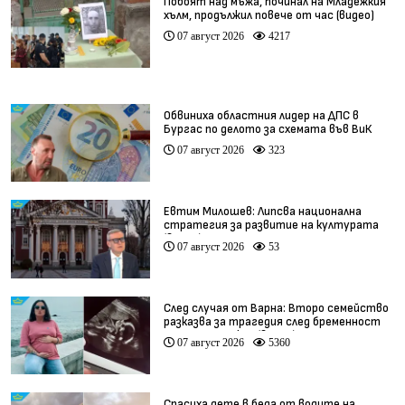
Побоят над мъжа, починал на Младежкия
хълм, продължил повече от час (видео)
07 август 2026
4217
Обвиниха областния лидер на ДПС в
Бургас по делото за схемата във ВиК
07 август 2026
323
Евтим Милошев: Липсва национална
стратегия за развитие на културата
(видео)
07 август 2026
53
След случая от Варна: Второ семейство
разказва за трагедия след бременност
при същия лекар (видео)
07 август 2026
5360
Спасиха дете в беда от водите на