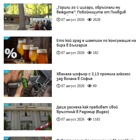
„Горили го с цигари, обръснали му
веждите“: Побойниците от Пловдив
остават в ареста (видео)
07 август 2026
2628
Ето кой град е шампион по консумация на
бира в България
07 август 2026
182
Хванаха шофьор с 3,13 промила алкохол
зад волана в София
07 август 2026
69
Деца заснеха как пребиват свой
връстник в Радомир (видео)
07 август 2026
1181