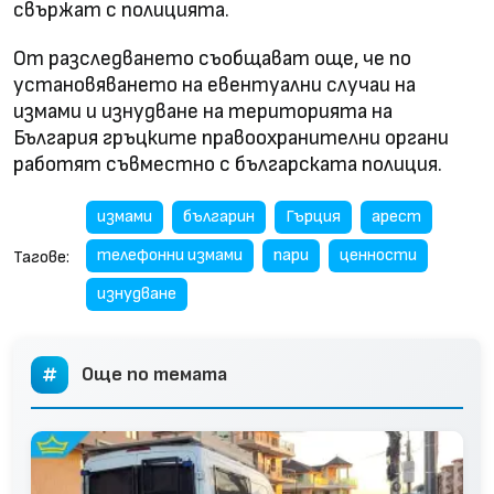
свържат с полицията.
От разследването съобщават още, че по
установяването на евентуални случаи на
измами и изнудване на територията на
България гръцките правоохранителни органи
работят съвместно с българската полиция.
измами
българин
Гърция
арест
телефонни измами
пари
ценности
Тагове:
изнудване
Още по темата