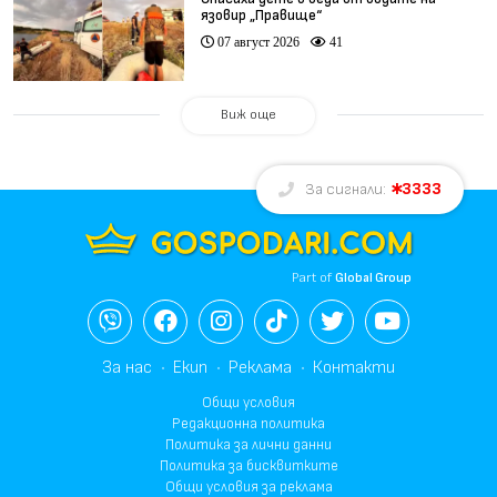
язовир „Правище“
07 август 2026
41
Виж още
3333
За сигнали:
Part of
Global Group
За нас
Екип
Реклама
Контакти
Общи условия
Редакционна политика
Политика за лични данни
Политика за бисквитките
Общи условия за реклама