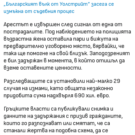
„Българският вълк от Уолстрийт“ засега се
измъкна от съдебния процес
Арестът е извършен след сигнал от една от
пострадалите. Под наблюдението на полицията
възрастна жена оставила пари и бижута на
предварително уговорено място, вярвайки, че
така ще помогне на свой близък. Заподозреният
е бил задържан в момента, в който отишъл да
вземе оставените ценности.
Разследващите са установили най-малко 29
случая на измами, като общата незаконно
придобита сума надхвърля 690 хил. евро.
Гръцките власти са публикували снимка и
данните на задържания с призив гражданите,
които го разпознават или смятат, че са
станали жертва на подобна схема, да се