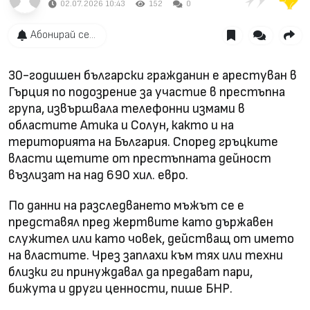
02.07.2026 10:43
152
0
Абонирай се...
30-годишен български гражданин е арестуван в
Гърция по подозрение за участие в престъпна
група, извършвала телефонни измами в
областите Атика и Солун, както и на
територията на България. Според гръцките
власти щетите от престъпната дейност
възлизат на над 690 хил. евро.
По данни на разследването мъжът се е
представял пред жертвите като държавен
служител или като човек, действащ от името
на властите. Чрез заплахи към тях или техни
близки ги принуждавал да предават пари,
бижута и други ценности, пише БНР.