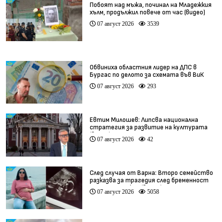
Побоят над мъжа, починал на Младежкия
хълм, продължил повече от час (видео)
07 август 2026
3539
Обвиниха областния лидер на ДПС в
Бургас по делото за схемата във ВиК
07 август 2026
293
Евтим Милошев: Липсва национална
стратегия за развитие на културата
(видео)
07 август 2026
42
След случая от Варна: Второ семейство
разказва за трагедия след бременност
при същия лекар (видео)
07 август 2026
5058