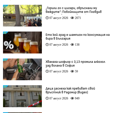
„Горили го с цигари, обръснали му
веждите“: Побойниците от Пловдив
остават в ареста (видео)
07 август 2026
2071
Ето кой град е шампион по консумация на
бира в България
07 август 2026
138
Хванаха шофьор с 3,13 промила алкохол
зад волана в София
07 август 2026
59
Деца заснеха как пребиват свой
връстник в Радомир (видео)
07 август 2026
949