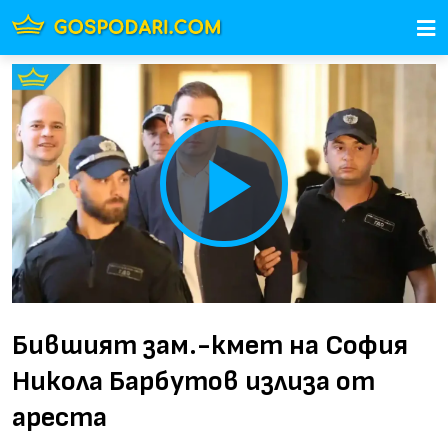
Play
Video
Бившият зам.-кмет на София
Никола Барбутов излиза от
ареста