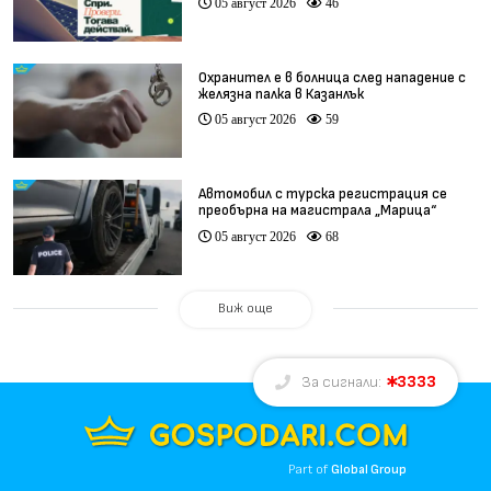
05 август 2026
46
Охранител е в болница след нападение с
желязна палка в Казанлък
05 август 2026
59
Автомобил с турска регистрация се
преобърна на магистрала „Марица“
05 август 2026
68
Виж още
3333
За сигнали:
Part of
Global Group