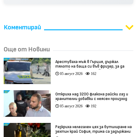
Коментирай
Още от Новини
Арестуваха мъж в Гърция, държал
тялото на баща си във фризер, за да
получава пенсията му (видео)
05 август 2026
162
Откриха над 3200 флакона райски газ и
хранителни добавки с неясен произход
край София (видео)
05 август 2026
192
Разкриха нелегален цех за бутилиране на
зехтин край София, трима са задържани