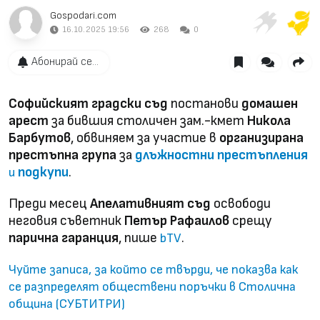
Gospodari.com
16.10.2025 19:56
268
0
Абонирай се...
Софийският градски съд
постанови
домашен
арест
за бившия столичен зам.-кмет
Никола
Барбутов
, обвиняем за участие в
организирана
престъпна група
за
длъжностни престъпления
подкупи
.
и
Преди месец
Апелативният съд
освободи
неговия съветник
Петър Рафаилов
срещу
парична гаранция
, пише
.
bTV
Чуйте записа, за който се твърди, че показва как
се разпределят обществени поръчки в Столична
община (СУБТИТРИ)