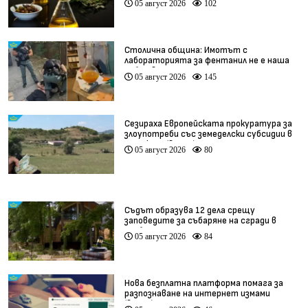
05 август 2026
102
Столична община: Имотът с
лабораторията за фентанил не е наша
собственост
05 август 2026
145
Сезираха Европейската прокуратура за
злоупотреби със земеделски субсидии в
Кърджали (видео)
05 август 2026
80
Съдът образува 12 дела срещу
заповедите за събаряне на сгради в
„Баба Алино“
05 август 2026
84
Нова безплатна платформа помага за
разпознаване на интернет измами
(видео)