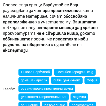
Според съда срещу Барбутов се води
разследване за
четири престъпления
, като
наличните материали сочат
обосновано
предположение
за участието му.
Защитата
твърди, че през
четирите месеца задържане
прокуратурата
не е свършила нищо
, докато
обвинението
посочи, че
предстоят нови
разпити на свидетели
и изготвяне на
експертизи
.
Никола Барбутов
Софийски градски съд
домашен арест
бивш зам.-кмет
София
организирана престъпна група
Тагове:
длъжностни престъпления
подкупи
обвинение
разследване
прокуратура