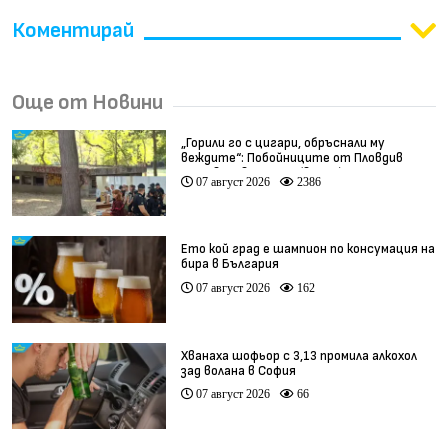
Коментирай
Още от Новини
„Горили го с цигари, обръснали му
веждите“: Побойниците от Пловдив
остават в ареста (видео)
07 август 2026
2386
Ето кой град е шампион по консумация на
бира в България
07 август 2026
162
Хванаха шофьор с 3,13 промила алкохол
зад волана в София
07 август 2026
66