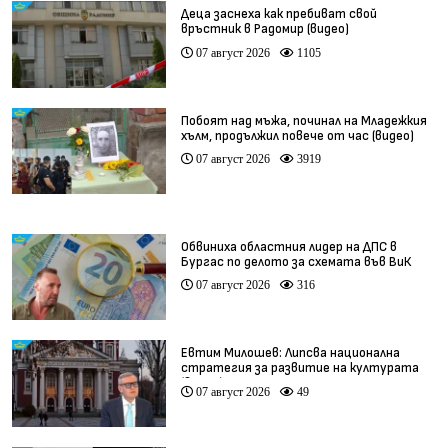
Деца заснеха как пребиват свой
връстник в Радомир (видео)
07 август 2026
1105
Побоят над мъжа, починал на Младежкия
хълм, продължил повече от час (видео)
07 август 2026
3919
Обвиниха областния лидер на ДПС в
Бургас по делото за схемата във ВиК
07 август 2026
316
Евтим Милошев: Липсва национална
стратегия за развитие на културата
(видео)
07 август 2026
49