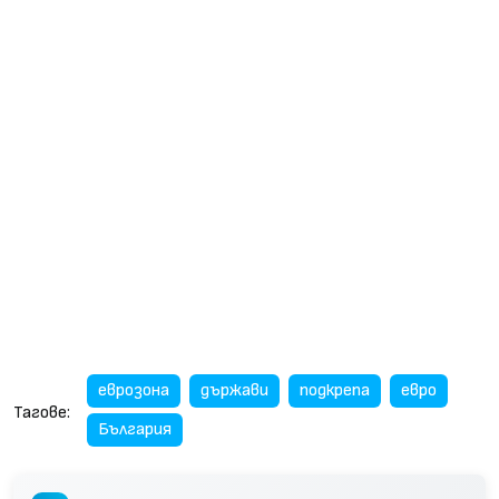
еврозона
държави
подкрепа
евро
Тагове:
България