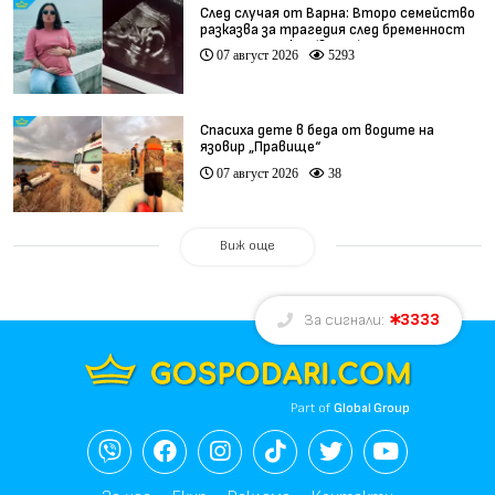
След случая от Варна: Второ семейство
разказва за трагедия след бременност
при същия лекар (видео)
07 август 2026
5293
Спасиха дете в беда от водите на
язовир „Правище“
07 август 2026
38
Виж още
3333
За сигнали:
Part of
Global Group