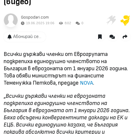
(видео)
Gospodari.com
19.06.2025 19:06
802
0
Абонирай се...
Всички държави членки от Еврогрупата
подкрепиха единодушно членството на
България в еврозоната от 1 януари 2026 година.
Това обяви министърът на финансите
Теменужка Петкова, предаде
.
NOVA
„
Всички държави членки на еврозоната
подкрепиха единодушно членството на
България в еврозоната от 1 януари 2026 година.
Бяха обсъдени конвергентните доклади на ЕК и
ЕЦБ. Всички единодушно казаха, че България
покрива абсолютно всички критерии и