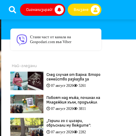
Сигнализирай!
Влизане
Стани част от канала на
Gospodari.com във Viber
Най-гледани
След случая от Варна: Второ
семейство разказва за
трагедия след бременност
07 август 2026
5261
при същия лекар (видео)
Побоят над мъжа, починал на
Младежкия хълм, продължил
повече от час (видео)
07 август 2026
3811
„Горили го с цигари,
обръснали му веждите“:
Побойниците от Пловдив
07 август 2026
2282
остават в ареста (видео)