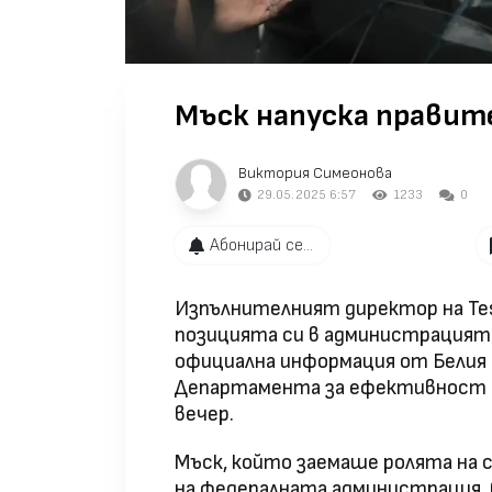
Мъск напуска правит
Виктория Симеонова
29.05.2025 6:57
1233
0
Абонирай се...
Изпълнителният директор на Tes
позицията си в администрацията
официална информация от Белия 
Департамента за ефективност 
вечер.
Мъск, който заемаше ролята на
на федералната администрация, 