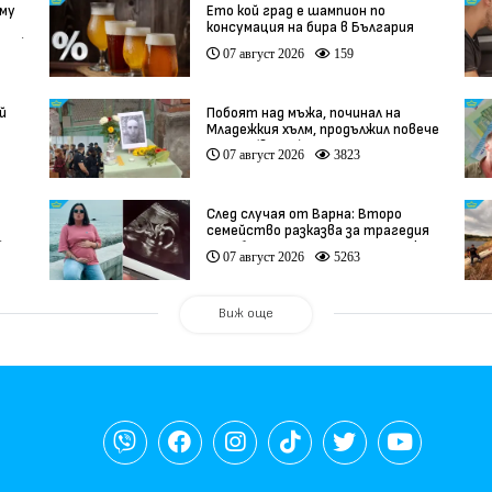
 му
Ето кой град е шампион по
консумация на бира в България
део)
07 август 2026
159
й
Побоят над мъжа, починал на
Младежкия хълм, продължил повече
от час (видео)
07 август 2026
3823
След случая от Варна: Второ
семейство разказва за трагедия
)
след бременност при същия лекар
07 август 2026
5263
(видео)
Виж още