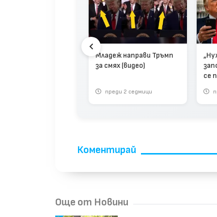
мп размаха пръст на
ми Кимъл заради
а с Мелания Тръмп
Младеж направи Тръмп
„Ну
за смях (видео)
зап
се 
реди 3 месеца
преди 2 седмици
п
Коментирай
Още от Новини