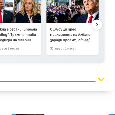
Шеф
жна е ограничителна
Сблъсъци пред
пат
овед“: Тръмп отново
парламента на Албания
изн
подигра на Мелони
заради проект, свързван
ост
със семейство Тръмп
реди 1 месец
преди 1 месец
п