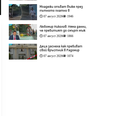
Младежи опъват въже през
пътното платно в
столичния квартал „Обеля“
07 август 2026
1946
(видео)
Любомир Николов: Няма данни,
че пребитият до смърт мъж
в Пловдив е бил педофил
07 август 2026
1866
(видео)
Деца заснеха как пребиват
свой връстник в Радомир
(видео)
07 август 2026
1074