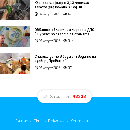
Хванаха шофьор с 3,13 промила
алкохол зад волана в София
07 август 2026
64
Обвиниха областния лидер на ДПС
в Бургас по делото за схемата
във ВиК
07 август 2026
314
Спасиха дете в беда от водите на
язовир „Правище“
07 август 2026
37
3333
За сигнали:
За нас
Екип
Реклама
Контакти