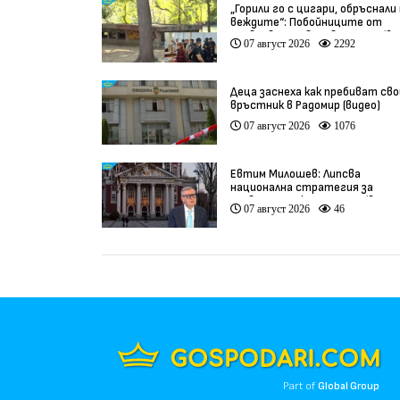
„Горили го с цигари, обръснали
веждите“: Побойниците от
Пловдив остават в ареста (ви
07 август 2026
2292
Деца заснеха как пребиват сво
връстник в Радомир (видео)
07 август 2026
1076
Евтим Милошев: Липсва
национална стратегия за
развитие на културата (видео
07 август 2026
46
Part of
Global Group