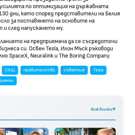
усилията по оптимизация на държавната
30 дни, като според представители на Белия
есло за поставянето на основите на
 и след напускането му.
ланието на предприемача да се съсредоточи
изнеса си. Освен Tesla, Илон Мъск ръководи
о SpaceX, Neuralink и The Boring Company.
САЩ
правителство
съветник
Tesla
риемач
Виж всички