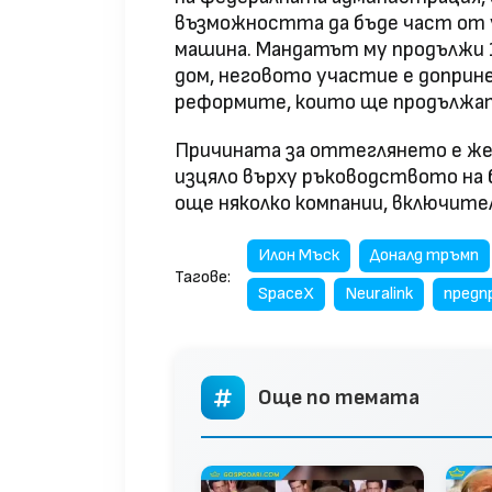
възможността да бъде част от 
машина. Мандатът му продължи 1
дом, неговото участие е доприн
реформите, които ще продължат
Причината за оттеглянето е же
изцяло върху ръководството на б
още няколко компании, включителн
Илон Мъск
Доналд тръмп
Тагове:
SpaceX
Neuralink
предп
Още по темата