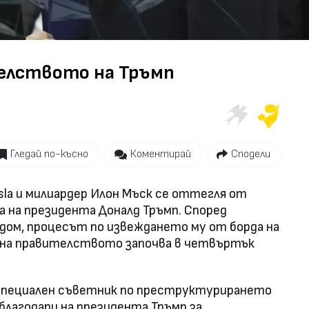
елството на Тръмп
Гледай по-късно
Коментирай
Сподели
la и милиардер Илон Мъск се оттегля от
 на президента Доналд Тръмп. Според
дом, процесът по извеждането му от борда на
на правителството започва в четвъртък
 специален съветник по преструктурирането
благодари на президента Тръмп за