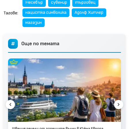
Несебър
сувенир
търговец
нацистка символика
Адолф Хитлер
Тагове:
магазин
Още по темата
Швеция печели от горещите вълни в Южна Европа