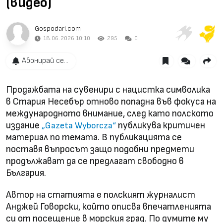
(видео)
Gospodari.com
18.06.2026 10:10
295
0
Абонирай се...
Продажбата на сувенири с нацистка символика
в Стария Несебър отново попадна във фокуса на
международното внимание, след като полското
издание
публикува критичен
„Gazeta Wyborcza“
материал по темата. В публикацията се
поставя въпросът защо подобни предмети
продължават да се предлагат свободно в
България.
Автор на статията е полският журналист
Анджей Говорски, който описва впечатленията
си от посещение в морския град. По думите му