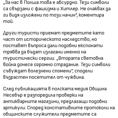
„За нас в Полша това е абсурдно. Тези символи
са свързани с фашизма и Хитлер. Не очаквах да
ги видя изложени по този начин“, коментира
той.
Други туристи приемат предметите като
част от историческото наследство, но
поставят въпроса дали подобни експонати
трябва да бъдат излагани именно на
туристически сергии. „Втората световна
война донесе огромно страдание. Тези символи
събуждат болезнени спомени“, сподели
възрастен посетител от чужбина.
След публикацията в полската медия Община
Несебър е разпоредила проверки на
антикварните магазини, предлагащи подобни
артикули. Според констативните протоколи на
общинските служители предметите са