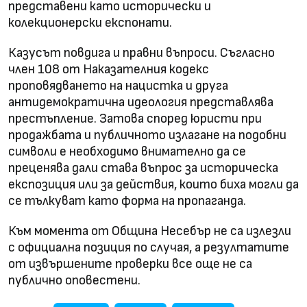
представени като исторически и
колекционерски експонати.
Казусът повдига и правни въпроси. Съгласно
член 108 от Наказателния кодекс
проповядването на нацистка и друга
антидемократична идеология представлява
престъпление. Затова според юристи при
продажбата и публичното излагане на подобни
символи е необходимо внимателно да се
преценява дали става въпрос за историческа
експозиция или за действия, които биха могли да
се тълкуват като форма на пропаганда.
Към момента от Община Несебър не са излезли
с официална позиция по случая, а резултатите
от извършените проверки все още не са
публично оповестени.