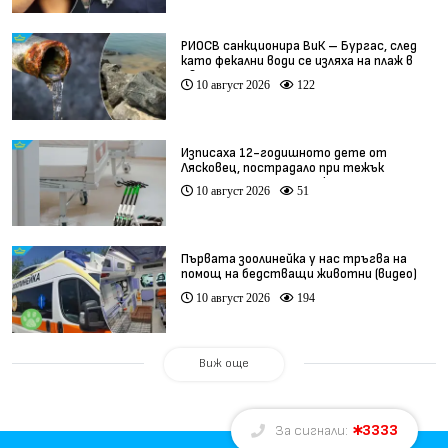
РИОСВ санкционира ВиК – Бургас, след
като фекални води се изляха на плаж в
Свети Влас
10 август 2026
122
Изписаха 12-годишното дете от
Лясковец, пострадало при тежък
инцидент с тротинетка
10 август 2026
51
Първата зоолинейка у нас тръгва на
помощ на бедстващи животни (видео)
10 август 2026
194
Виж още
3333
За сигнали: