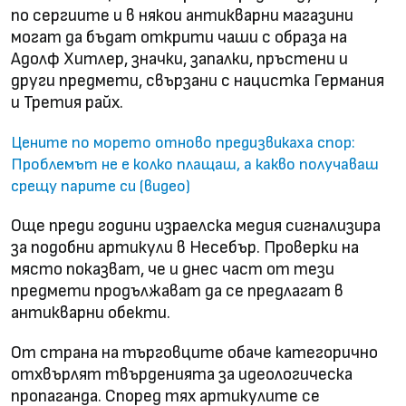
по сергиите и в някои антикварни магазини
могат да бъдат открити чаши с образа на
Адолф Хитлер, значки, запалки, пръстени и
други предмети, свързани с нацистка Германия
и Третия райх.
Цените по морето отново предизвикаха спор:
Проблемът не е колко плащаш, а какво получаваш
срещу парите си (видео)
Още преди години израелска медия сигнализира
за подобни артикули в Несебър. Проверки на
място показват, че и днес част от тези
предмети продължават да се предлагат в
антикварни обекти.
От страна на търговците обаче категорично
отхвърлят твърденията за идеологическа
пропаганда. Според тях артикулите се