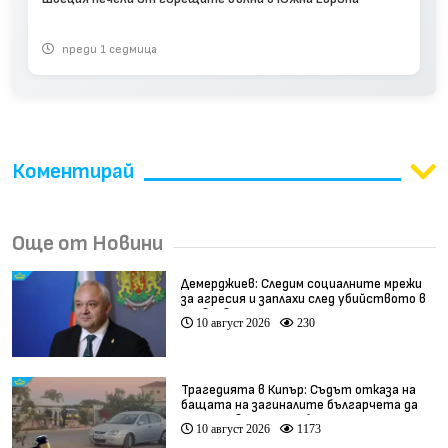
преди 1 седмица
Коментирай
Още от Новини
Демерджиев: Следим социалните мрежи
за агресия и заплахи след убийството в
Пловдив
10 август 2026
230
Трагедията в Кипър: Съдът отказа на
бащата на загиналите българчета да
присъства на погребението
10 август 2026
1173