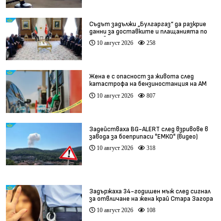
Съдът задължи „Булгаргаз“ да разкрие
данни за доставките и плащанията по
договора с „Боташ“
10 август 2026
258
Жена е с опасност за живота след
катастрофа на бензиностанция на АМ
„Хемус“
10 август 2026
807
Задействаха BG-ALERT след взривове в
завода за боеприпаси "ЕМКО" (видео)
10 август 2026
318
Задържаха 34-годишен мъж след сигнал
за отвличане на жена край Стара Загора
10 август 2026
108