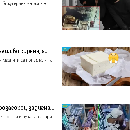
т бижутериен магазин в
алшиво сирене, а
и мазнини са попаднали на
розагорец задигна
ео)
истолети и чували за пари.