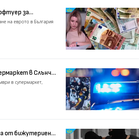
софтуер за
део)
ане на еврото в България
пермаркет в Слънчев
ите в боя (видео)
мври в супермаркет,
ба от бижутериен