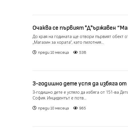
Очаква се първият "Д"ържавен “Ма
отвори до края на годината
До края на годината ще отвори първият обект о
„Магазин за хората“, като пилотния...
преди 10 месеца
538
3-годишно дете успя да избяга от
градина
3-годишно дете е успяло да избяга от 151-ва Дет
София. Инцидентът е потв...
преди 10 месеца
965