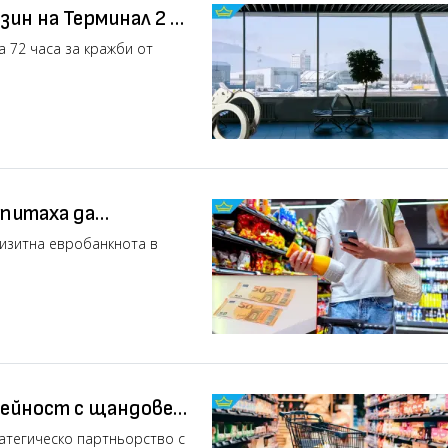
зин на Терминал 2 в
а 72 часа за кражби от
опитаха да
кнота (видео)
визитна евробанкнота в
дейност с щандове
ратегическо партньорство с