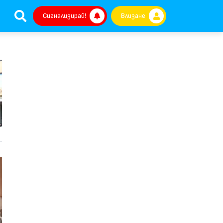
Сигнализирай!
Влизане