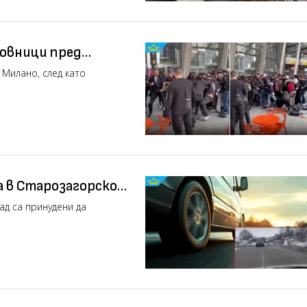
совници пред
 Милано, след като
а в Старозагорско
ад са принудени да