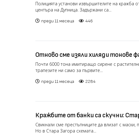
магазин в Дупница (видео)
Полицията установи извършителите на кражба о
центъра на Дупница. Задържани са...
преди 11 месеца
446
Отново сме изяли хиляди тонове ф
държавата отново не е разбрала
Почти 6000 тона имитиращо сирене с растителн
трапезите ни само за първите...
преди 11 месеца
2284
Кражбите от банки са скучни: Ста
51 шоколада от малък магазин (вид
Свикнали сме престъпниците да влизат с маски, п
Но в Стара Загора схемата...