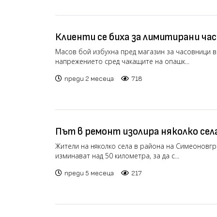
Клиенти се биха за лимитирани ча
магазин в Милано (видео)
Масов бой избухна пред магазин за часовници в
напрежението сред чакащите на опашк...
преди 2 месеца
718
Път в ремонт изолира няколко сел
(видео)
Жители на няколко села в района на Симеоновгр
изминават над 50 километра, за да с...
преди 5 месеца
217