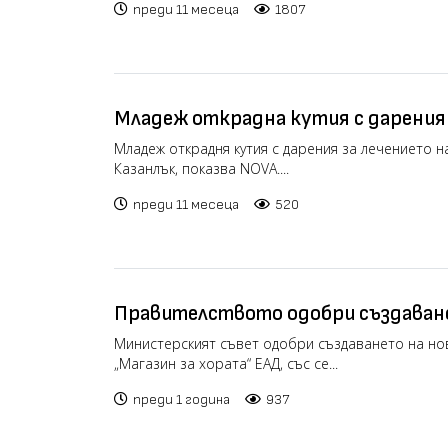
преди 11 месеца
1807
Младеж открадна кутия с дарения 
магазин в Казанлък (видео)
Младеж открадня кутия с дарения за лечението н
Казанлък, показва NOVA....
преди 11 месеца
520
Правителството одобри създаван
дружество „Магазин за хората“
Министерският съвет одобри създаването на но
„Магазин за хората“ ЕАД, със се...
преди 1 година
937