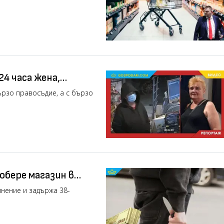
24 часа жена,
зин във Варна
ързо правосъдие, а с бързо
 обере магазин в
нение и задържа 38-