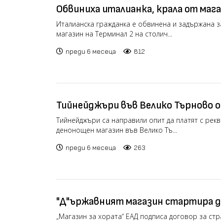
Обвиниха италианка, крала от мага
продължение на два месеца
Италианска гражданка е обвинена и задържана з
магазин на Терминал 2 на столич...
преди 6 месеца
812
Тийнейджъри във Велико Търново 
напазаруват с реквизитна евробан
Тийнейджъри са направили опит да платят с рек
денонощен магазин във Велико Тъ...
преди 6 месеца
263
"Д"ържавният магазин стартира 
в пловдивски супермаркети
„Магазин за хората“ ЕАД подписа договор за ст