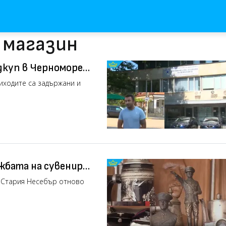
 магазин
дкуп в Черноморец,
идео)
иходите са задържани и
жбата на сувенири
идео)
в Стария Несебър отново