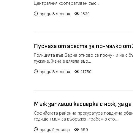
Централния кооперативен съю...
преди 8 месеца
1539
Пуснаха от ареста за по-малко от 
извършила въоръжен грабеж в мага
Полицията във Варна отново се прочу - и не с б
пускане. Жена е влязла въо...
(РЕПОРТАЖ)
преди 8 месеца
11750
Мъж заплаши касиерка с нож, за да
столичния „Студентски град“
Софийската районна прокуратура повдигна обви
годишен мъж за въоръжен грабеж в сто...
преди 9 месеца
589