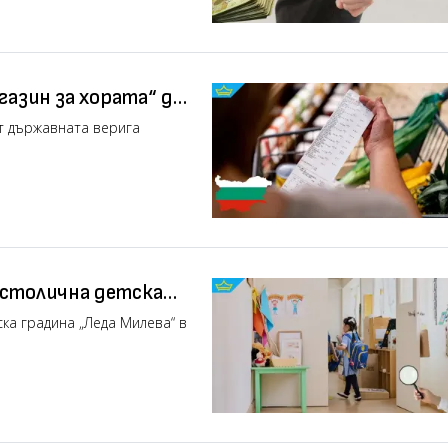
газин за хората“ да
т държавната верига
 столична детска
ска градина „Леда Милева“ в