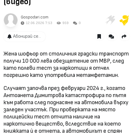
(видео)
Gospodari.com
12.06.2026 7:53
959
0
Абонирай се...
Жена шофьор от столичния градски транспорт
получи 10 000 лева обезщетение от МВР, след
като полеви тест за наркотици я отчел
погрешно като употребила метамфетамин.
Случаят започва през февруари 2024 г., когато
Антоанета Димитрова катастрофира по пътя
към работа след поднасяне на автомобила върху
заледен участък. При проверката на място
полицейски тест отчита наличие на
наркотично вещество, вследствие на което
книжката ѝ е отнета, а автомобилът е спрян