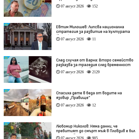
07 август 2026
152
Евтим Милошев: Липсва национална
стратегия за развитие на културата
(видео)
07 август 2026
11
След случая от Варна: Второ семейство
разказва за трагедия след бременност
при същия лекар (видео)
07 август 2026
2129
Спасиха дете в беда от водите на
язовир „Правище“
07 август 2026
12
Любомир Николов: Няма данни, че
пребитият до смърт мъж в Пловдив е бил
педофил (видео)
07 август 2026
905