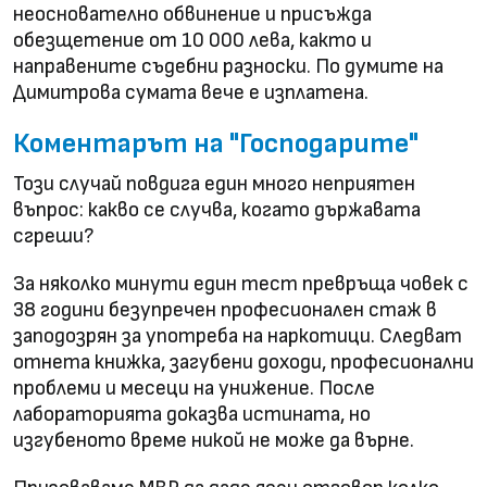
неоснователно обвинение и присъжда
обезщетение от 10 000 лева, както и
направените съдебни разноски. По думите на
Димитрова сумата вече е изплатена.
Коментарът на "Господарите"
Този случай повдига един много неприятен
въпрос: какво се случва, когато държавата
сгреши?
За няколко минути един тест превръща човек с
38 години безупречен професионален стаж в
заподозрян за употреба на наркотици. Следват
отнета книжка, загубени доходи, професионални
проблеми и месеци на унижение. После
лабораторията доказва истината, но
изгубеното време никой не може да върне.