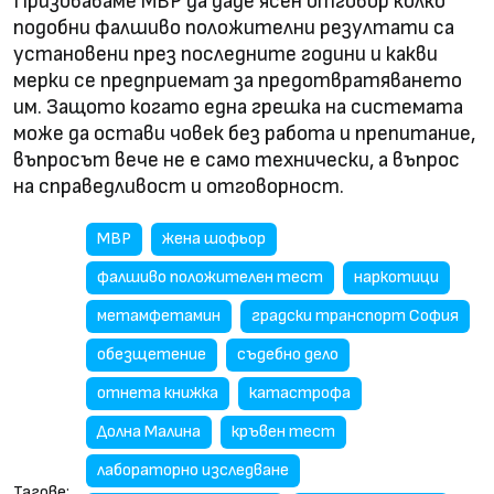
Призоваваме МВР да даде ясен отговор колко
подобни фалшиво положителни резултати са
установени през последните години и какви
мерки се предприемат за предотвратяването
им. Защото когато една грешка на системата
може да остави човек без работа и препитание,
въпросът вече не е само технически, а въпрос
на справедливост и отговорност.
МВР
жена шофьор
фалшиво положителен тест
наркотици
метамфетамин
градски транспорт София
обезщетение
съдебно дело
отнета книжка
катастрофа
Долна Малина
кръвен тест
лабораторно изследване
Тагове: