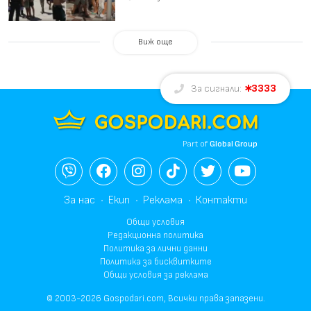
Виж още
3333
За сигнали:
Part of
Global Group
За нас
Екип
Реклама
Контакти
Общи условия
Редакционна политика
Политика за лични данни
Политика за бисквитките
Общи условия за реклама
© 2003-2026 Gospodari.com, Всички права запазени.