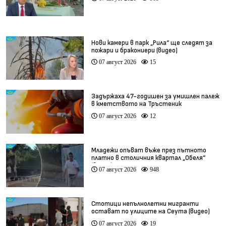
Нови камери в парк „Рила“ ще следят за
пожари и бракониери (видео)
07 август 2026
15
Задържаха 47-годишен за умишлен палеж
в кметството на Тръстеник
07 август 2026
12
Младежи опъват въже през пътното
платно в столичния квартал „Обеля“
(видео)
07 август 2026
948
Стотици непълнолетни мигранти
остават по улиците на Сеута (видео)
07 август 2026
19