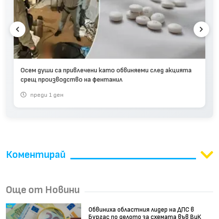
Осем души са привлечени като обвиняеми след акцията
срещ производство на фентанил
преди 1 ден
Коментирай
Още от Новини
Обвиниха областния лидер на ДПС в
Бургас по делото за схемата във ВиК