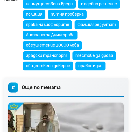
неимуществени вреди
съдебно решение
полиция
пътна проверка
права на шофьорите
фалшив резултат
Антоанета Димитрова
обезщетение 10000 лева
градски транспорт
тестове за дрога
обществено доверие
правосъдие
Още по темата