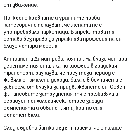
от движение.
По-късно кръвните и уринните проби
категорично показват, че жената не е
употребявала наркотици. Въпреки това тя
остава без право да упражнява професията си
близо четири месеца.
Антоанета Димитрова, която има близо четири
десетилетия стаж като шофьор в градския
транспорт, разказва, че през този период е
живяла с намалени доходи, била е в болничен и е
зависела от близки за придвижването си. Освен
финансовите затруднения, тя е преживяла и
сериозен психологически стрес заради
съмненията и обвиненията, които са я
съпътствали.
След съдебна битка съдът приема, че е налице