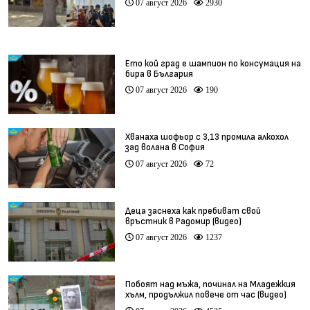
07 август 2026
2930
Ето кой град е шампион по консумация на
бира в България
07 август 2026
190
Хванаха шофьор с 3,13 промила алкохол
зад волана в София
07 август 2026
72
Деца заснеха как пребиват свой
връстник в Радомир (видео)
07 август 2026
1237
Побоят над мъжа, починал на Младежкия
хълм, продължил повече от час (видео)