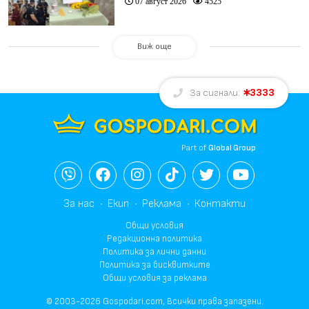
07 август 2026
4525
Виж още
3333
За сигнали:
Part of
Global Group
За нас
Екип
Реклама
Контакти
Общи условия
Редакционна политика
Политика за лични данни
Политика за бисквитките
Общи условия за реклама
© 2003-2026 Gospodari.com, Всички права запазени.