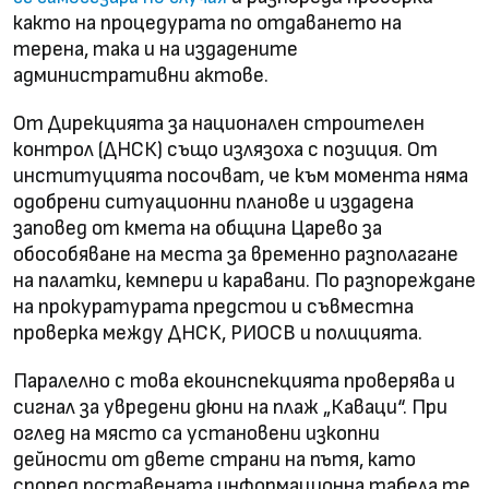
както на процедурата по отдаването на
терена, така и на издадените
административни актове.
От Дирекцията за национален строителен
контрол (ДНСК) също излязоха с позиция. От
институцията посочват, че към момента няма
одобрени ситуационни планове и издадена
заповед от кмета на община Царево за
обособяване на места за временно разполагане
на палатки, кемпери и каравани. По разпореждане
на прокуратурата предстои и съвместна
проверка между ДНСК, РИОСВ и полицията.
Паралелно с това екоинспекцията проверява и
сигнал за увредени дюни на плаж „Каваци“. При
оглед на място са установени изкопни
дейности от двете страни на пътя, като
според поставената информационна табела те