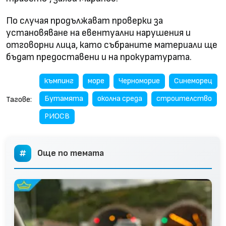
По случая продължават проверки за
установяване на евентуални нарушения и
отговорни лица, като събраните материали ще
бъдат предоставени и на прокуратурата.
къмпинг
море
Черноморие
Синеморец
Бутамята
околна среда
строителство
Тагове:
РИОСВ
Още по темата