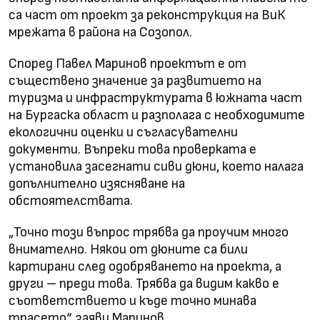
са част от проект за реконструкция на ВиК
мрежата в района на Созопол.
Според Павел Маринов проектът е от
съществено значение за развитието на
туризма и инфраструктурата в южната част
на Бургаска област и разполага с необходимите
екологични оценки и съгласувателни
документи. Въпреки това проверката е
установила засегнати сиви дюни, което налага
допълнително изясняване на
обстоятелствата.
„Точно този въпрос трябва да проучим много
внимателно. Някои от дюните са били
картирани след одобряването на проекта, а
други – преди това. Трябва да видим какво е
съответствието и къде точно минава
трасето“, заяви Маринов.