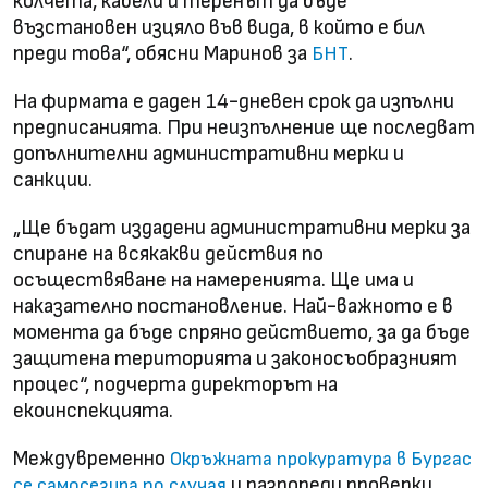
колчета, кабели и теренът да бъде
възстановен изцяло във вида, в който е бил
преди това“, обясни Маринов за
.
БНТ
На фирмата е даден 14-дневен срок да изпълни
предписанията. При неизпълнение ще последват
допълнителни административни мерки и
санкции.
„Ще бъдат издадени административни мерки за
спиране на всякакви действия по
осъществяване на намеренията. Ще има и
наказателно постановление. Най-важното е в
момента да бъде спряно действието, за да бъде
защитена територията и законосъобразният
процес“, подчерта директорът на
екоинспекцията.
Междувременно
Окръжната прокуратура в Бургас
и разпореди проверки
се самосезира по случая