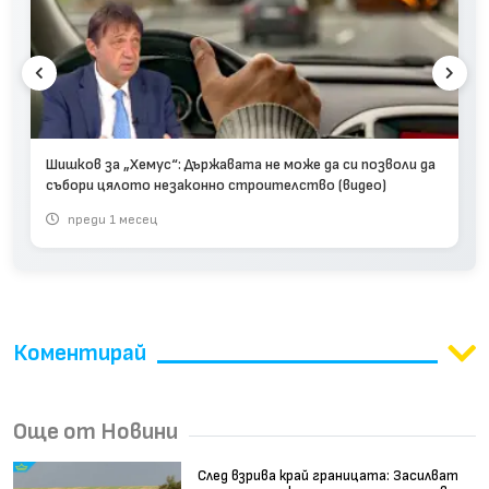
Шишков за „Хемус“: Държавата не може да си позволи да
събори цялото незаконно строителство (видео)
преди 1 месец
Коментирай
Още от Новини
След взрива край границата: Засилват