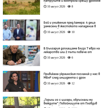
патрулите и контрола срещу дронове
(видео)
10 август 2026
8
Бой и унижение пред камера: 4 деца
замесени в жестокото нападение в
Радомир (видео)
10 август 2026
10
В България доплащаме близо 7 евро на
лекарство или 2 пъти повече от
средното за ЕС
10 август 2026
6
Привикаха украинския посланик у нас в
МВнР след инцидента с дрон
10 август 2026
12
„Горили го с цигари, обръснали му
веждите“: Побойниците от Пловдив
остават в ареста (видео)