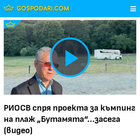
Play
Video
РИОСВ спря проекта за къмпинг
на плаж „Бутамята“...засега
(видео)