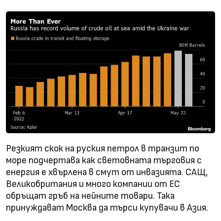
Резкият скок на руския петрол в транзит по
море подчертава как световната търговия с
енергия е хвърлена в смут от инвазията. САЩ,
Великобритания и много компании от ЕС
обръщат гръб на нейните товари. Така
принуждават Москва да търси купувачи в Азия.