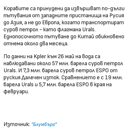
Корабите са принудени да извършват по-дълги
пътувания от западните пристанища на Русия
до Азия, а не до Европа, когато транспортират
суров петрол - като флагмана Urals.
Eднопосочното пътуване до Китай обикновено
отнема около два месеца.
По данни на Kpler към 26 май на вода са
наблюдавани около 57 млн. барела суров петрол
Urals. И 7,3 млн. барела суров петрол ESPO от
руския Далечен изток. Сравнението е с 19 млн.
барела Urals и 5,7 млн. барела ESPO в края на
февруари.
Русия изнася рекордни количества петрол за
Китай и Индия
Източник:
"Блумбърг"