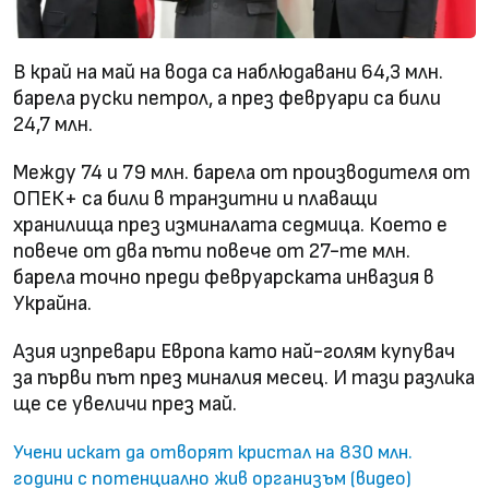
В край на май на вода са наблюдавани 64,3 млн.
барела руски петрол, а през февруари са били
24,7 млн.
Между 74 и 79 млн. барела от производителя от
ОПЕК+ са били в транзитни и плаващи
хранилища през изминалата седмица. Което е
повече от два пъти повече от 27-те млн.
барела точно преди февруарската инвазия в
Украйна.
Азия изпревари Европа като най-голям купувач
за първи път през миналия месец. И тази разлика
ще се увеличи през май.
Учени искат да отворят кристал на 830 млн.
години с потенциално жив организъм (видео)