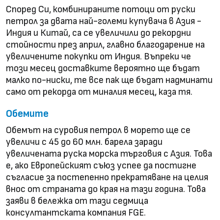
Според Си, комбинираните потоци от руски
петрол за двата най-големи купувача в Азия -
Индия и Китай, са се увеличили до рекордни
стойности през април, главно благодарение на
увеличените покупки от Индия. Въпреки че
този месец доставките вероятно ще бъдат
малко по-ниски, те все пак ще бъдат надминати
само от рекорда от миналия месец, каза тя.
Обемите
Обемът на суровия петрол в морето ще се
увеличи с 45 до 60 млн. барела заради
увеличената руска морска търговия с Азия. Това
е, ако Европейският съюз успее да постигне
съгласие за постепенно прекратяване на целия
внос от страната до края на тази година. Това
заяви в бележка от тази седмица
консултантската компания FGE.