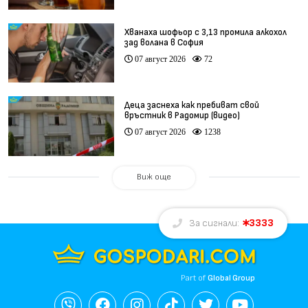
Хванаха шофьор с 3,13 промила алкохол
зад волана в София
07 август 2026
72
Деца заснеха как пребиват свой
връстник в Радомир (видео)
07 август 2026
1238
Виж още
3333
За сигнали:
Part of
Global Group