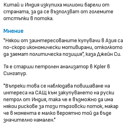
Китай и Индия изкупиха милиони барели от
страната, за да се възползват от големите
отстъпки в потока.
Мнение
"Някои от заинтересованите купувачи в Азия са
по-скоро икономически мотивирани, отколкото
да заемат политическа позиция", каза Джейн Си.
Тя е старши петролен анализатор в Kpler в
Сингапур.
"Въпреки това се наблюдава повишаване на
интереса на САЩ към закупуването на руски
петрол от Индия, така че е възможно да има
някои рискове за този търговски поток, макар
че в момента е малко вероятно той да бъде
значително намален."