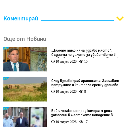
Коментирай
Още от Новини
„Цялото тяло няма здраво място“:
Съдията по делото за убийството в
Пловдив разкрива подробности (видео)
10 август 2026
15
След взрива край границата: Засилват
патрулите и контрола срещу дронове
(видео)
10 август 2026
8
Бой и унижение пред камера: 4 деца
замесени в жестокото нападение в
Радомир (видео)
10 август 2026
17