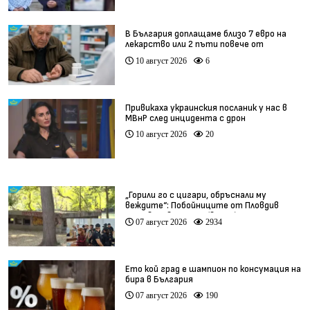
В България доплащаме близо 7 евро на
лекарство или 2 пъти повече от
средното за ЕС
10 август 2026
6
Привикаха украинския посланик у нас в
МВнР след инцидента с дрон
10 август 2026
20
„Горили го с цигари, обръснали му
веждите“: Побойниците от Пловдив
остават в ареста (видео)
07 август 2026
2934
Ето кой град е шампион по консумация на
бира в България
07 август 2026
190