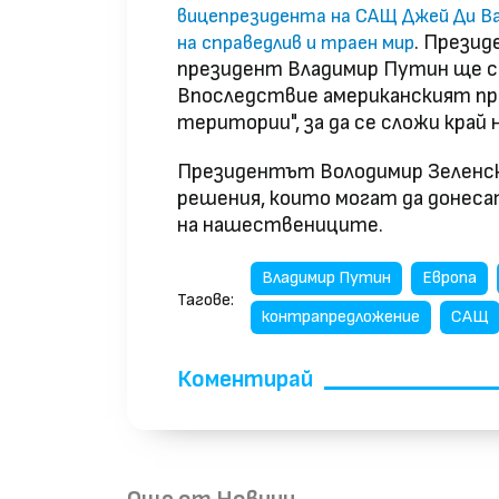
вицепрезидента на САЩ Джей Ди Ва
. Прези
на справедлив и траен мир
президент Владимир Путин ще се
Впоследствие американският пре
територии", за да се сложи край 
Президентът Володимир Зеленски 
решения, които могат да донеса
на нашествениците.
Владимир Путин
Европа
Тагове:
контрапредложение
САЩ
Коментирай