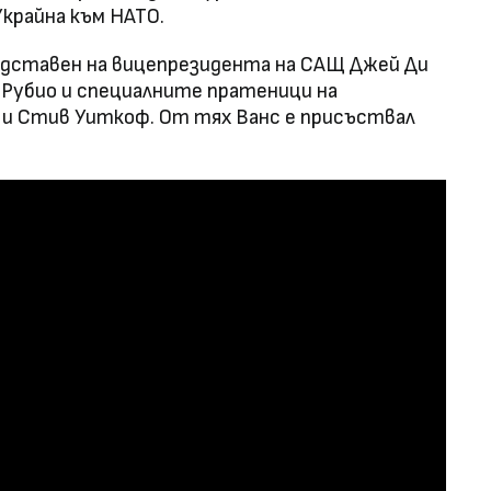
крайна към НАТО.
редставен на вицепрезидента на САЩ Джей Ди
 Рубио и специалните пратеници на
 и Стив Уиткоф. От тях Ванс е присъствал