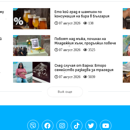
 му
Ето кой град е шампион по
консумация на бира в България
део)
07 август 2026
138
й
Побоят над мъжа, починал на
Младежкия хълм, продължил повече
от час (видео)
07 август 2026
3525
След случая от Варна: Второ
семейство разказва за трагедия
)
след бременност при същия лекар
07 август 2026
5039
(видео)
Виж още