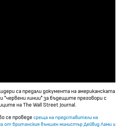
идери са предали документа на американската
ни "червени линии" за бъдещите преговори с
ите на The Wall Street Journal.
во се проведе
среща на представители на
ана от британския външен министър Дейвид Лами и