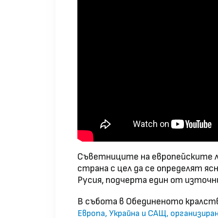
Съветниците на европейските л
страна с цел да се определят яс
Русия, подчерта един от източниц
В събота в Обединеното кралст
Европа, Украйна и САЩ, организир