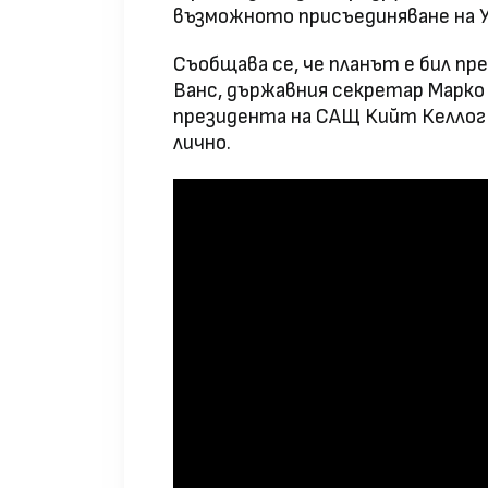
възможното присъединяване на У
Съобщава се, че планът е бил п
Ванс, държавния секретар Марко
президента на САЩ Кийт Келлог
лично.