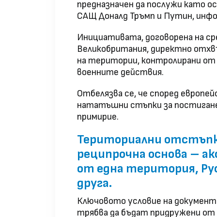
предназначен да послужи като о
САЩ Доналд Тръмп и Путин, инф
Инициативата, договорена на ср
Великобритания, директно отхвъ
на територии, контролирани от У
военните действия.
Отбелязва се, че според европей
нататъшни стъпки за постигане 
примирие.
Териториални отстъпки
реципрочна основа – ак
от една територия, Рус
друга.
Ключовото условие на документа
трябва да бъдат придружени от 