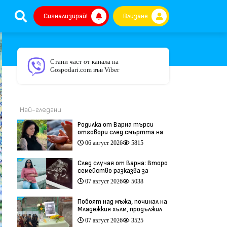
Сигнализирай!
Влизане
Стани част от канала на
Gospodari.com във Viber
Най-гледани
Родилка от Варна търси
отговори след смъртта на
бебето ѝ дни преди секцио
06 август 2026
5815
(видео)
След случая от Варна: Второ
семейство разказва за
трагедия след бременност
07 август 2026
5038
при същия лекар (видео)
Побоят над мъжа, починал на
Младежкия хълм, продължил
повече от час (видео)
07 август 2026
3525