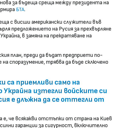
снова за бъдеща среща между президента на
ормира
.
БТА
еща с висши американски служители във
рля предложението на Русия за прехвърляне
крайна, в замяна на прекратяване на
ския план, преди да бъдат предприети по-
на споразумение, трябва да бъде сключено
 са приемливи само на
о Украйна изтегли войските си
ия е длъжна да се оттегли от
 е, че всякакви отстъпки от страна на Киев
силни гаранции за сигурност, включително