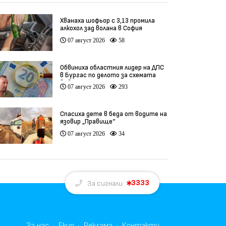
Хванаха шофьор с 3,13 промила
алкохол зад волана в София
07 август 2026
58
Обвиниха областния лидер на ДПС
в Бургас по делото за схемата
във ВиК
07 август 2026
293
Спасиха дете в беда от водите на
язовир „Правище“
07 август 2026
34
3333
За сигнали:
За нас
Екип
Реклама
Контакти