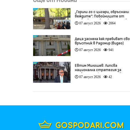
Още от Новини
„Горили го с цигари, обръснали
веждите“: Побойниците от
Пловдив остават в ареста (ви
07 август 2026
2064
Деца заснеха как пребиват сво
връстник в Радомир (видео)
07 август 2026
941
Евтим Милошев: Липсва
национална стратегия за
развитие на културата (видео
07 август 2026
42