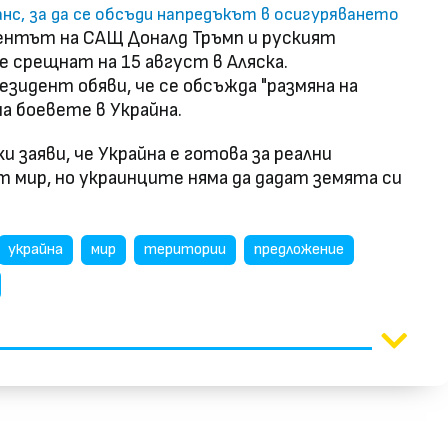
нс, за да се обсъди напредъкът в осигуряването
дентът на САЩ Доналд Тръмп и руският
 срещнат на 15 август в Аляска.
зидент обяви, че се обсъжда "размяна на
на боевете в Украйна.
заяви, че Украйна е готова за реални
т мир, но украинците няма да дадат земята си
украйна
мир
територии
предложение