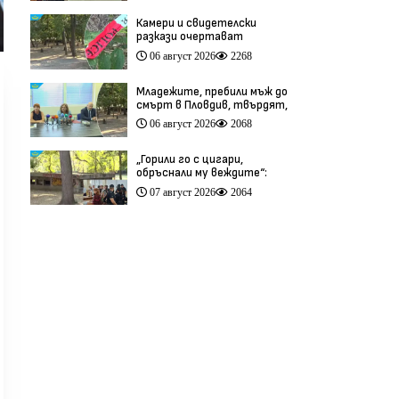
Камери и свидетелски
разкази очертават
хронологията на фаталния
06 август 2026
2268
побой край Младежкия хълм
(видео)
Младежите, пребили мъж до
смърт в Пловдив, твърдят,
че са „ловци на педофили”
06 август 2026
2068
(видео)
„Горили го с цигари,
обръснали му веждите“:
Побойниците от Пловдив
07 август 2026
2064
остават в ареста (видео)