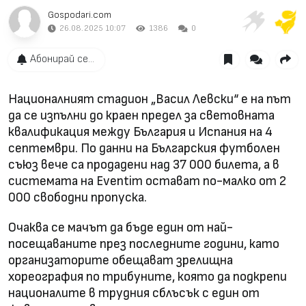
Gospodari.com
26.08.2025 10:07
1386
0
Абонирай се...
Националният стадион „Васил Левски“ е на път
да се изпълни до краен предел за световната
квалификация между България и Испания на 4
септември. По данни на Българския футболен
съюз вече са продадени над 37 000 билета, а в
системата на Eventim остават по-малко от 2
000 свободни пропуска.
Очаква се мачът да бъде един от най-
посещаваните през последните години, като
организаторите обещават зрелищна
хореография по трибуните, която да подкрепи
националите в трудния сблъсък с един от