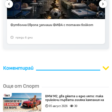
Футболна Европа заплаши ФИФА с тотален бойкот
преди 6 дни
Коментирай
Още от Спорт
BMW М2, два джета и едно лято: така
приключи първата голяма кампания на
BET.bg
05 август 2026
30