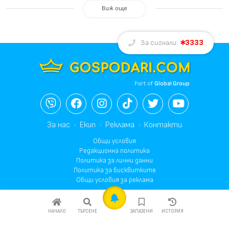
Виж още
3333
За сигнали:
Part of
Global Group
За нас
Екип
Реклама
Контакти
Общи условия
Редакционна политика
Политика за лични данни
Политика за бисквитките
Общи условия за реклама
© 2003-2026 Gospodari.com, Всички права запазени.
НАЧАЛО
ТЪРСЕНЕ
ЗАПАЗЕНИ
ИСТОРИЯ