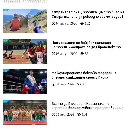
Ултрамаратонец пробяга цялото било на
Стара планина за рекордно време (видео)
04 август 2026
132
Националите по бейзбол написаха
история, класираха се за Европейското
първенство (видео)
03 август 2026
82
Международната боксова федерация
отмени санкциите срещу Русия
31 юли 2026
76
Злато за България: Националите по
карате с впечатляващо представяне на
Световното (видео)
31 юли 2026
154