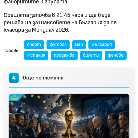
фаворитите в групата.
Срещата започва в 21:45 часа и ще бъде
решаваща за шансовете на България да се
класира за Мондиал 2026.
спорт
футбол
мач
България
Тагове:
Испания
продажба
билети
фенове
Още по темата