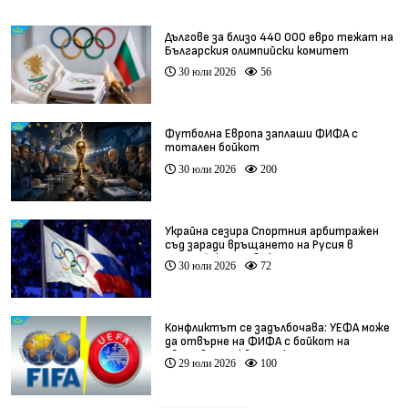
Дългове за близо 440 000 евро тежат на
Българския олимпийски комитет
30 юли 2026
56
Футболна Европа заплаши ФИФА с
тотален бойкот
30 юли 2026
200
Украйна сезира Спортния арбитражен
съд заради връщането на Русия в
олимпийското движение
30 юли 2026
72
Конфликтът се задълбочава: УЕФА може
да отвърне на ФИФА с бойкот на
световните квалификации
29 юли 2026
100