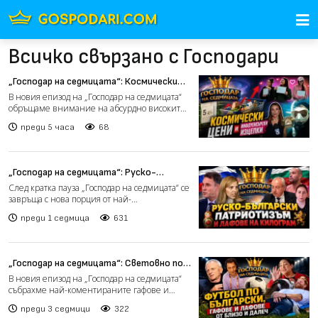
Всичко свързано с Господари
„Господар на седмицата“: Космически
цени и инфлуенсърски изцепки (видео)
В новия епизод на „Господар на седмицата“
обръщаме внимание на абсурдно високите
цени в България, к...
преди 5 часа
68
„Господар на седмицата“: Руско-
български патриотизъм, инфлуенсъри и
След кратка пауза „Господар на седмицата“ се
тарикати (видео)
завръща с нова порция от най-
коментираните събития, по...
преди 1 седмица
631
„Господар на седмицата“: Световно по
футбол, ДПС и гафове от близо и далеч
В новия епизод на „Господар на седмицата“
събрахме най-коментираните гафове и
абсурди от последните...
преди 3 седмици
322