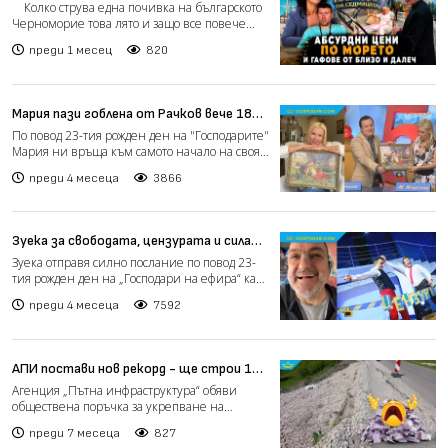
по морето и гафове от близко и далеч
Колко струва една почивка на българското
Черноморие това лято и защо все повече
турис...
преди 1 месец
820
Мария пази гоблена от Рачков вече 18
години (ВИДЕО)
По повод 23-тия рожден ден на "Господарите"
Мария ни връща към самото начало на своя
път в „Господа...
преди 4 месеца
3866
Зуека за свободата, цензурата и силата
да продължиш (ВИДЕО)
Зуека отправя силно послание по повод 23-
тия рожден ден на „Господари на ефира“ като
говори за едно...
преди 4 месеца
7592
АПИ постави нов рекорд - ще строи 150
метра път за 1,5 милиона лева
Агенция „Пътна инфраструктура“ обяви
обществена поръчка за укрепване на
критичен участък от третокл...
преди 7 месеца
827