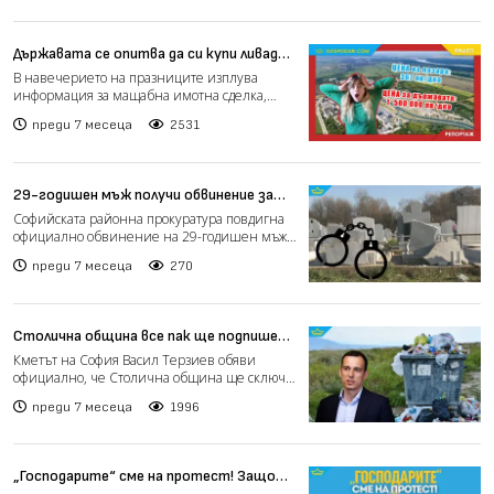
Държавата се опитва да си купи ливада
край АЕЦ “Козлодуй” за десетки пъти
В навечерието на празниците изплува
по-висока от пазарната цена
информация за мащабна имотна сделка,
(РЕПОРТАЖ)
която поставя сериозни въп...
преди 7 месеца
2531
29-годишен мъж получи обвинение за
унищожаването на стотици надгробни
Софийската районна прокуратура повдигна
плочи и урни (видео)
официално обвинение на 29-годишен мъж
за мащабния вандалски...
преди 7 месеца
270
Столична община все пак ще подпише
договори за сметосъбиране на
Кметът на София Васил Терзиев обяви
завишени цени, но само за някои зони
официално, че Столична община ще сключи
договори за почистване...
преди 7 месеца
1996
„Господарите“ сме на протест! Защото