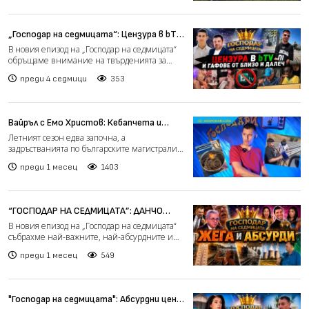
„Господар на седмицата“: Цензура в bTV,
жега и гафове на килограм (видео)
В новия епизод на „Господар на седмицата“
обръщаме внимание на твърденията за
цензура в bTV и сканд...
преди 4 седмици
353
Вайръл с Емо Христов: Кебапчета и
оркестър в големите задръствания към
Летният сезон едва започна, а
морето (видео)
задръстванията по българските магистрали
отново се превърнаха в основ...
преди 1 месец
1403
“ГОСПОДАР НА СЕДМИЦАТА”: ДАНЧО
МЕНТАТА, РУСКИ АБСУРДИ И ГАФОВЕ ОТ
В новия епизод на „Господар на седмицата“
ЦЯЛ СВЯТ
събрахме най-важните, най-абсурдните и
най-забавните съби...
преди 1 месец
549
"Господар на седмицата": Абсурдни цени