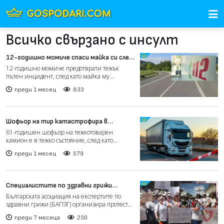
Всичко свързано с инсулт
12-годишно момиче спаси майка си след
инсулт зад волана на АМ „Струма“
12-годишно момиче предотврати тежък
пътен инцидент, след като майка му
изгубила съзнание, докато шо...
преди 1 месец
833
Шофьор на тир катастрофира в
мантинела на „Тракия“ край Карнобат
61-годишен шофьор на тежкотоварен
камион е в тежко състояние, след като
получил инсулт по време на...
преди 1 месец
579
Специалистите по здравни грижи
излизат на протест
Българската асоциация на експертите по
здравни грижи (БАПЗГ) организира протести
в цялата страна, з...
преди 7 месеца
230