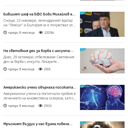
Бившият шеф на БФС Боби Михайлов е
приет в болница
Снощи, 23 ноември, легендарният вратар
на "Левски" и България се е почувствал зле
в дома си, след к...
преди 8 месеца
13294
На световния ден за борба с инсулта:
Навременната помощ спасява животи
Днес, 29 октомври, отбелязваме Световния
(видео)
ден за борба с инсулта. Лекарите
предупреждават, че раннот...
преди 9 месеца
288
Американски учени обърнаха посоката
на множествената склероза
Американски учени са постигнали пробив в
лечението на множествена склероза, като са
разработили две...
преди 9 месеца
2015
Мръсният въздух у нас взима повече