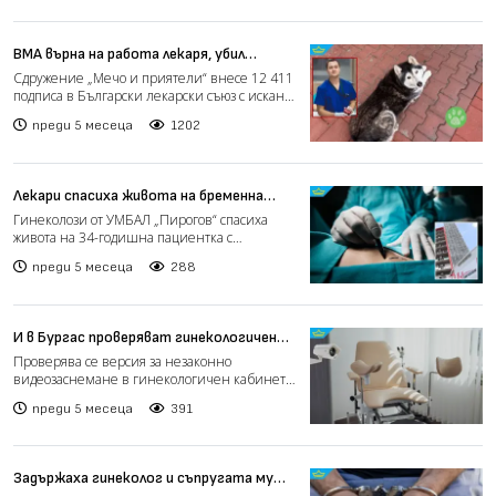
ВМА върна на работа лекаря, убил
кучето Мая, въпреки 12 000 подписа
Сдружение „Мечо и приятели“ внесе 12 411
срещу него
подписа в Български лекарски съюз с искане
за отнемане на...
преди 5 месеца
1202
Лекари спасиха живота на бременна
пациентка с рядък синдром
Гинеколози от УМБАЛ „Пирогов“ спасиха
живота на 34-годишна пациентка с
изключително рядък синдром –...
преди 5 месеца
288
И в Бургас проверяват гинекологичен
кабинет за видеозаснемане
Проверява се версия за незаконно
видеозаснемане в гинекологичен кабинет и
в Бургас, съобщиха източн...
преди 5 месеца
391
Задържаха гинеколог и съпругата му