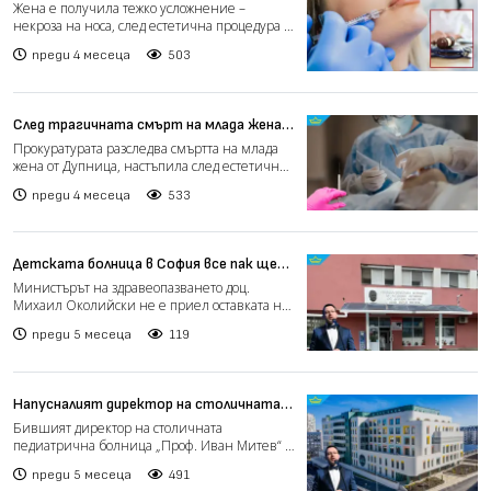
същия лекар от Дупница, при когото
Жена е получила тежко усложнение –
почина млада пациентка (видео)
некроза на носа, след естетична процедура с
филър, извършена от...
преди 4 месеца
503
След трагичната смърт на млада жена в
Дупница: Хиалуронът не е играчка
Прокуратурата разследва смъртта на млада
(видео)
жена от Дупница, настъпила след естетична
процедура с хиал...
преди 4 месеца
533
Детската болница в София все пак ще
запази директора си
Министърът на здравеопазването доц.
Михаил Околийски не е приел оставката на
д-р Благомир Здравков...
преди 5 месеца
119
Напусналият директор на столичната
педиатрия е кандидат за шеф на
Бившият директор на столичната
бургаската
педиатрична болница „Проф. Иван Митев“ –
д-р Благомир Здравков, е ср...
преди 5 месеца
491