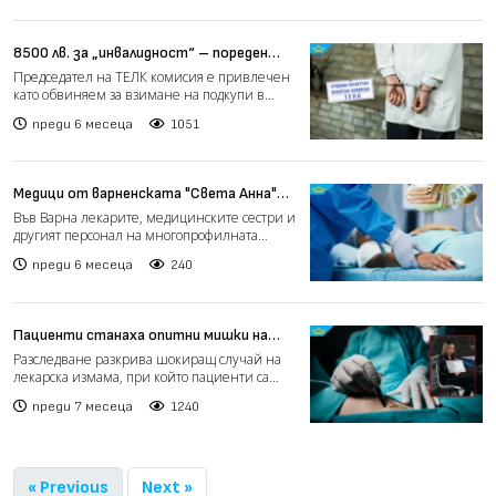
8500 лв. за „инвалидност“ – пореден
корупционен скандал в ТЕЛК
Председател на ТЕЛК комисия е привлечен
като обвиняем за взимане на подкупи в
размер на 8500 лева,...
преди 6 месеца
1051
Медици от варненската "Света Анна"
излизат на протест за достойни
Във Варна лекарите, медицинските сестри и
заплати
другият персонал на многопрофилната
болница „Света Анна“...
преди 6 месеца
240
Пациенти станаха опитни мишки на
мним лекар с фалшиво свидетелство за
Разследване разкрива шокиращ случай на
специалност (видео)
лекарска измама, при който пациенти са
били оперирани от чов...
преди 7 месеца
1240
« Previous
Next »