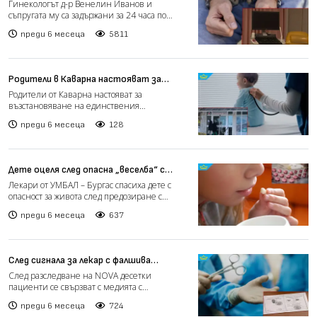
заради изтеклите записи от
Гинекологът д-р Венелин Иванов и
медицински кабинет (видео)
съпругата му са задържани за 24 часа по
разследване, свързано с ви...
преди 6 месеца
5811
Родители в Каварна настояват за
възстановяването на единствения
Родители от Каварна настояват за
педиатричен кабинет (видео)
възстановяване на единствения
педиатричен кабинет в града и за зап...
преди 6 месеца
128
Дете оцеля след опасна „веселба“ с
лекарство за епилепсия
Лекари от УМБАЛ – Бургас спасиха дете с
опасност за живота след предозиране с
лекарство за епилепси...
преди 6 месеца
637
След сигнала за лекар с фалшива
диплома: Прокуратурата му повдигна
След разследване на NOVA десетки
обвинения (видео)
пациенти се свързват с медията с
оплаквания срещу д-р Зекерия Батм...
преди 6 месеца
724