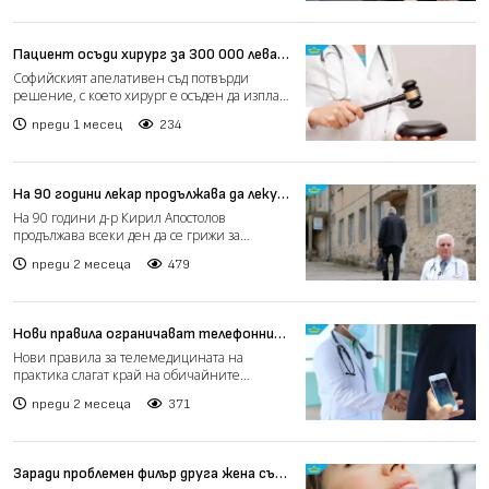
Пациент осъди хирург за 300 000 лева
след парализираща го операция
Софийският апелативен съд потвърди
решение, с което хирург е осъден да изплати
300 000 лева обезщет...
преди 1 месец
234
На 90 години лекар продължава да лекува
хора в Петричко (видео)
На 90 години д-р Кирил Апостолов
продължава всеки ден да се грижи за
пациентите си в петричкото сел...
преди 2 месеца
479
Нови правила ограничават телефонните
консултации с личните лекари (видео)
Нови правила за телемедицината на
практика слагат край на обичайните
телефонни консултации с личнит...
преди 2 месеца
371
Заради проблемен филър друга жена съди