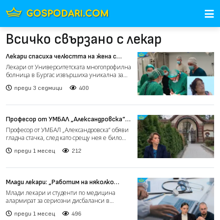
Всичко свързано с лекар
Лекари спасиха челюстта на жена с
тумор след 12-часова операция в
Лекари от Университетската многопрофилна
Бургас (видео)
болница в Бургас извършиха уникална за
региона операция, с...
преди 3 седмици
400
Професор от УМБАЛ „Александровска“
започна гладна стачка, болницата
Професор от УМБАЛ „Александровска“ обяви
отхвърля обвиненията (видео)
гладна стачка, след като срещу нея е било
образувано дисци...
преди 1 месец
212
Млади лекари: „Работим на няколко
места, за да оцелеем финансово“ (видео)
Млади лекари и студенти по медицина
алармират за сериозни дисбаланси в
заплащането в здравната сист...
преди 1 месец
496