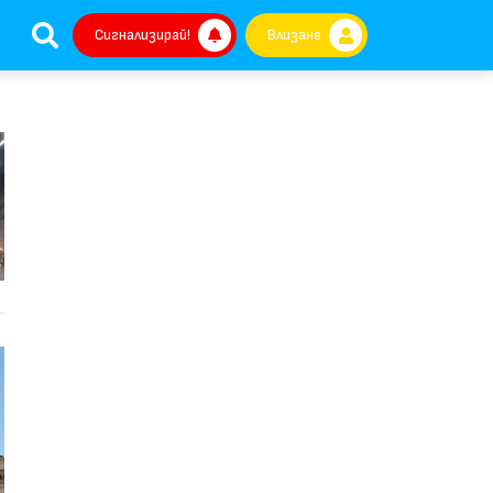
Сигнализирай!
Влизане