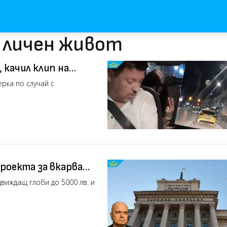
с личен живот
качил клип на
о)
рка по случай с
роекта за вкарване
движдащ глоби до 5000 лв. и