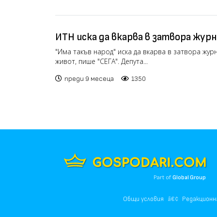
ИТН иска да вкарва в затвора журн
личния живот
"Има такъв народ" иска да вкарва в затвора жур
живот, пише "СЕГА". Депута...
преди 9 месеца
1350
Part of
Global Group
Общи условия
Редакционн