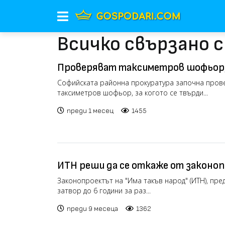
Всичко свързано 
Проверяват таксиметров шофьор, 
клиентка без нейно съгласие (виде
Софийската районна прокуратура започна прове
таксиметров шофьор, за когото се твърди...
преди 1 месец
1455
ИТН реши да се откаже от законоп
на журналисти в затвора (видео)
Законопроектът на "Има такъв народ" (ИТН), пре
затвор до 6 години за раз...
преди 9 месеца
1362