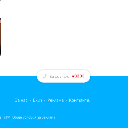
3333
За сигнали:
За нас
Екип
Реклама
Контакти
е
Общи условия за реклама