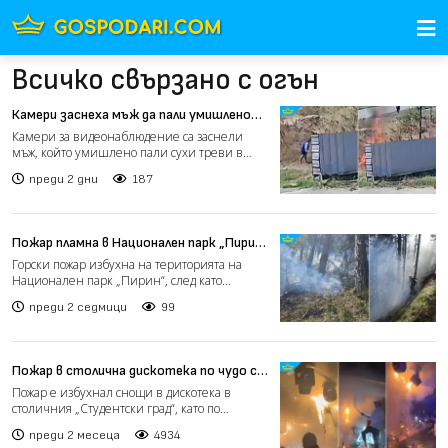
Всичко свързано с огън
Камери заснеха мъж да пали умишлено
сухи треви край Чирпан (видео)
Камери за видеонаблюдение са заснели
мъж, който умишлено пали сухи треви в
района на околовръстния...
преди 2 дни
187
Пожар пламна в Национален парк „Пирин“
след силна гръмотевична буря (видео)
Горски пожар избухна на територията на
Национален парк „Пирин“, след като
мълния удари района по вр...
преди 2 седмици
99
Пожар в столична дискотека по чудо се
размина без пострадали (видео)
Пожар е избухнал снощи в дискотека в
столичния „Студентски град“, като по
първоначална информация б...
преди 2 месеца
4934