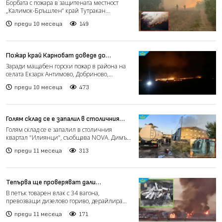
продължава, застрашени са местни
Борбата с пожара в защитената местност
видове (видео)
„Калимок-Бръшлен“ край Тутракан
продължава, като той все ощ...
преди 10 месеца
149
Пожар край Карнобат доведе до
частично бедствено положение в
Заради мащабен горски пожар в района на
района
селата Екзарх Антимово, Добриново,
Смолник и Житосвят кметъ...
преди 10 месеца
473
Голям склад се е запалил в столичния
квартал "Илиянци" (видео)
Голям склад се е запалил в столичния
квартал "Илиянци", съобщава NOVA. Димът
се вижда и от съседнит...
преди 11 месеца
313
Тепърва ще проверяват дали
дерайлиралият и запалил се влак с
В петък товарен влак с 34 вагона,
дизелово гориво заплашва с
превозващи дизелово гориво, дерайлира
екокатастрофа района
край симеоновградското село...
преди 11 месеца
171