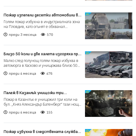
Пожар изпепели десетки автомобили в
автоморга край Пловдив (видео)
Голям пожар избухна в индустриалната зона
на Пловдив, като огънят е обхванал
автоморга на Околовръс...
преди 3 месеца
570
Близо 50 коли и две халета изгоряха при
пожар в автоморга в Хасково (видео)
Малко след полунощ голям пожар избухва в
автоморга в Хасково и унищожава близо 50
автомобила и две...
преди 4 месеца
476
Палеж в Казанлък унищожи три
автомобила (видео)
Пожар в Казанлък е унищожил три коли на
бул. „Княз Александър Батенберг“ тази нощ.
Сигналът за инци...
преди 4 месеца
155
Пожар избухна в следствената служба