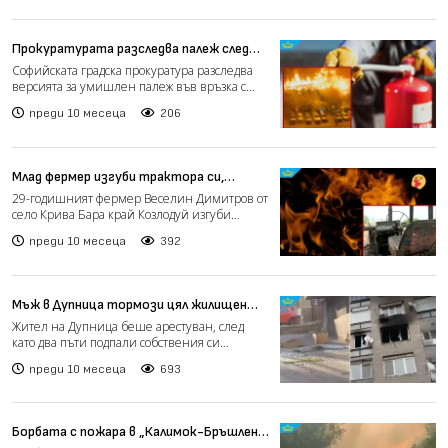
Прокуратурата разследва палеж след
пожара в столичния "Гоце Делчев"
Софийската градска прокуратура разследва
(видео)
версията за умишлен палеж във връзка с
пожара, който избух...
преди 10 месеца
206
Млад фермер изгуби трактора си,
помагайки за спасяването на село от
29-годишният фермер Веселин Димитров от
пожар (видео)
село Крива Бара край Козлодуй изгуби
трактора си в пламъцит...
преди 10 месеца
392
Мъж в Дупница тормози цял жилищен
блок, запали жилището си два пъти за
Жител на Дупница беше арестуван, след
ден (видео)
като два пъти подпали собствения си
апартамент в рамките на е...
преди 10 месеца
693
Борбата с пожара в „Калимок-Бръшлен“