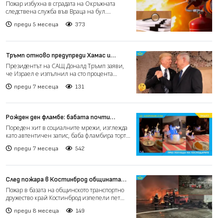
във Враца
Пожар избухна в сградата на Окръжната
следствена служба във Враца на бул.
„Демокрация“ в Враца, пиш...
преди 5 месеца
373
Тръмп отново предупреди Хамас и
постави условия за мир в Газа (видео)
Президентът на САЩ Доналд Тръмп заяви,
че Израел е изпълнил на сто процента
ангажиментите си по пла...
преди 7 месеца
131
Рожден ден фламбе: бабата почти
запали къщата (видео)
Пореден хит в социалните мрежи, изглежда
като автентичен запис, баба фламбира торта
за рожден ден,...
преди 7 месеца
542
След пожара в Костинброд общината
отпуска 400 000 лв. за нови автобуси
Пожар в базата на общинското транспортно
(видео)
дружество край Костинброд изпепели пет
превозни средства,...
преди 8 месеца
149