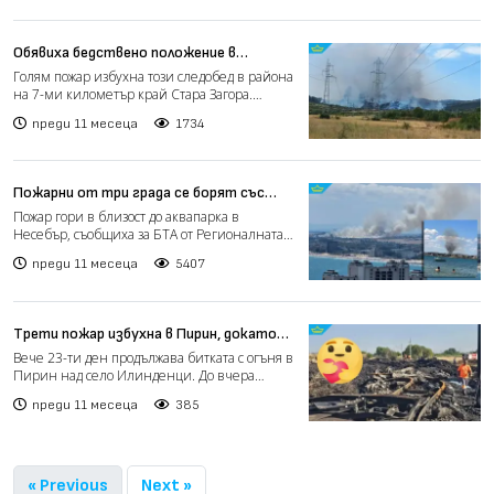
Обявиха бедствено положение в
старозагорско заради пореден пожар
Голям пожар избухна този следобед в района
на 7-ми километър край Стара Загора.
Сигналът е подаден...
преди 11 месеца
1734
Пожарни от три града се борят със
стихия в Несебър (видео)
Пожар гори в близост до аквапарка в
Несебър, съобщиха за БТА от Регионалната
дирекция "Пожарна безо...
преди 11 месеца
5407
Tрети пожар избухна в Пирин, докато
вече 23 дни пожарникари и доброволци
Вече 23-ти ден продължава битката с огъня в
се борят с други два
Пирин над село Илинденци. До вчера
огнищата бяха две, н...
преди 11 месеца
385
« Previous
Next »