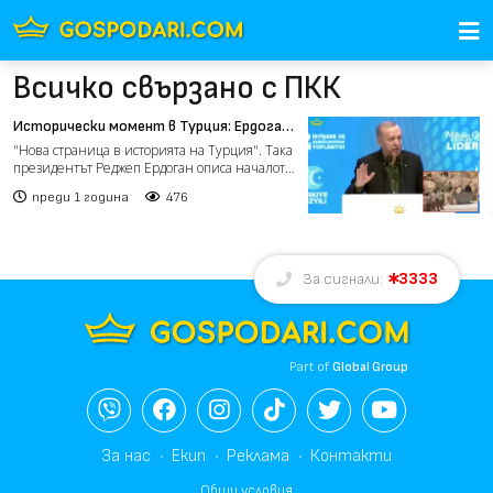
Всичко свързано с ПКК
Исторически момент в Турция: Ердоган
се помирява с кюрдите (видео)
"Нова страница в историята на Турция". Така
президентът Реджеп Ердоган описа началото
на разоръжава...
преди 1 година
476
3333
За сигнали:
Part of
Global Group
За нас
Екип
Реклама
Контакти
Общи условия