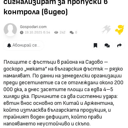
сигнализират за пропуски в
контрола (видео)
Gospodari.com
19.10.2025 8:54
242
0
Абонирай се...
Площите с фъстъци в района на Садово –
доскоро „меката“ на българския фъстък – рязко
намаляват. По данни на земеделски организации
преди десетилетие са се отглеждали около 200
000 дка, а днес засетите площи са едва 4–5
хиляди дка. Причините са два системни удара:
евтин внос основно от Китай и Аржентина,
който изтласква българската продукция, и
трайният воден дефицит, който прави
напояването неустойчиво и скъпо.