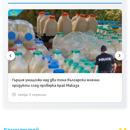
Гърция унищожи над два тона български млечни
продукти след проверка край Маказа
преди 3 седмици