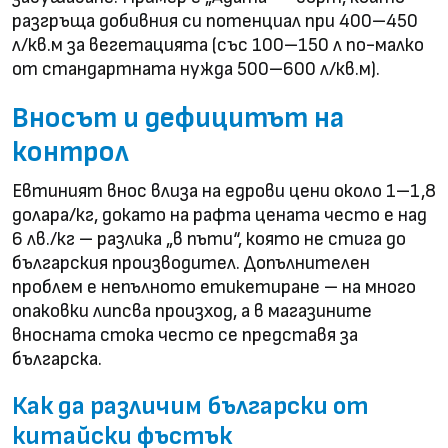
разгръща добивния си потенциал при 400–450
л/кв.м за вегетацията (със 100–150 л по-малко
от стандартната нужда 500–600 л/кв.м).
Вносът и дефицитът на
контрол
Евтиният внос влиза на едрови цени около 1–1,8
долара/кг, докато на рафта цената често е над
6 лв./кг – разлика „в пъти“, която не стига до
българския производител. Допълнителен
проблем е непълното етикетиране – на много
опаковки липсва произход, а в магазините
вносната стока често се представя за
българска.
Как да различим български от
китайски фъстък