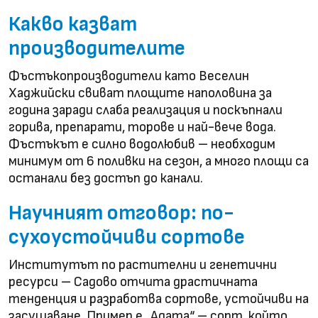
Какво казват
производителите
Фъстъкопроизводители като Веселин
Хаджийски свиват площите наполовина за
година заради слаба реализация и поскъпнали
горива, препарати, торове и най-вече вода.
Фъстъкът е силно водолюбив – необходим
минимум от 6 поливки на сезон, а много площи са
останали без достъп до канали.
Научният отговор: по-
сухоустойчиви сортове
Институтът по растителни и генетични
ресурси – Садово отчита драстичната
тенденция и разработва сортове, устойчиви на
засушаване. Пример е „Адата“ – сорт, който