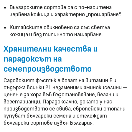
Българските сортове са с по-наситена
червена кожица и характерно „прошарване“.
Китайските обикновено са със светла
кожица и без типичното нашарване.
Хранителни качества и
парадоксът на
семепроизводството
Садовският фъстък е богат на витамин Е и
съдържа всички 21 незаменими аминокиселини –
ценен е за хора във възстановяване, вегани и
вегетарианци. Парадоксално, докато у нас
производството се свива, европейски стопани
купуват български семена и отглеждат
български сортове извън България.