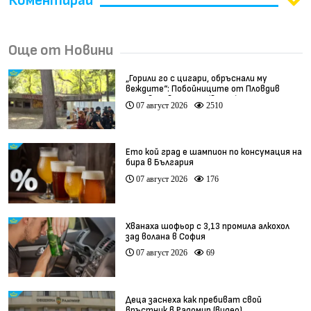
Коментирай
Още от Новини
„Горили го с цигари, обръснали му
веждите“: Побойниците от Пловдив
остават в ареста (видео)
07 август 2026
2510
Ето кой град е шампион по консумация на
бира в България
07 август 2026
176
Хванаха шофьор с 3,13 промила алкохол
зад волана в София
07 август 2026
69
Деца заснеха как пребиват свой
връстник в Радомир (видео)