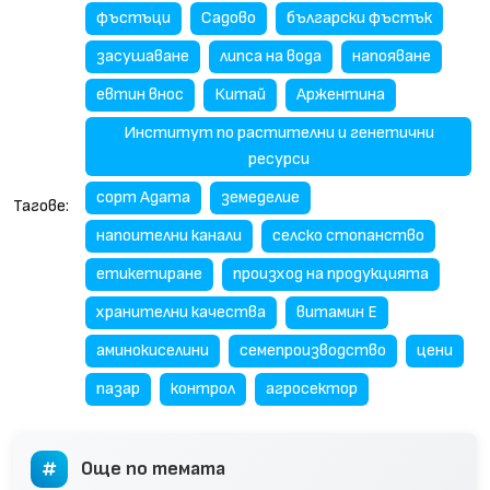
фъстъци
Садово
български фъстък
засушаване
липса на вода
напояване
евтин внос
Китай
Аржентина
Институт по растителни и генетични
ресурси
сорт Адата
земеделие
Тагове:
напоителни канали
селско стопанство
етикетиране
произход на продукцията
хранителни качества
витамин Е
аминокиселини
семепроизводство
цени
пазар
контрол
агросектор
Още по темата