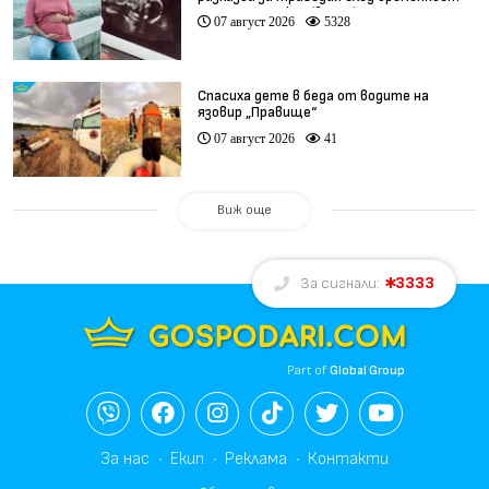
при същия лекар (видео)
07 август 2026
5328
Спасиха дете в беда от водите на
язовир „Правище“
07 август 2026
41
Виж още
3333
За сигнали:
Part of
Global Group
За нас
Екип
Реклама
Контакти