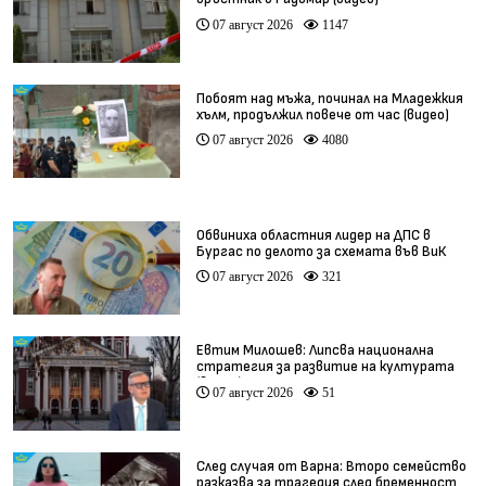
07 август 2026
1147
Побоят над мъжа, починал на Младежкия
хълм, продължил повече от час (видео)
07 август 2026
4080
Обвиниха областния лидер на ДПС в
Бургас по делото за схемата във ВиК
07 август 2026
321
Евтим Милошев: Липсва национална
стратегия за развитие на културата
(видео)
07 август 2026
51
След случая от Варна: Второ семейство
разказва за трагедия след бременност