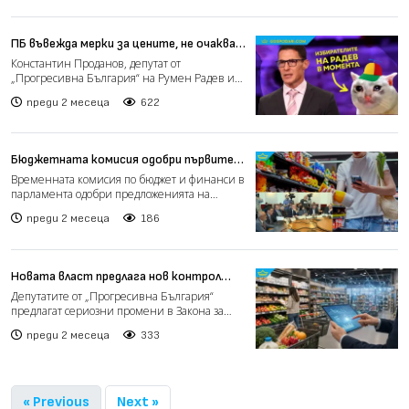
ПБ въвежда мерки за цените, не очакват
да има ефект (видео)
Константин Проданов, депутат от
„Прогресивна България“ на Румен Радев и
председател на временната к...
преди 2 месеца
622
Бюджетната комисия одобри първите
мерки срещу високите цени (видео)
Временната комисия по бюджет и финанси в
парламента одобри предложенията на
управляващото мнозинств...
преди 2 месеца
186
Новата власт предлага нов контрол
върху цените и солени глоби за
Депутатите от „Прогресивна България“
търговците (видео)
предлагат сериозни промени в Закона за
защита на конкуренцията...
преди 2 месеца
333
« Previous
Next »