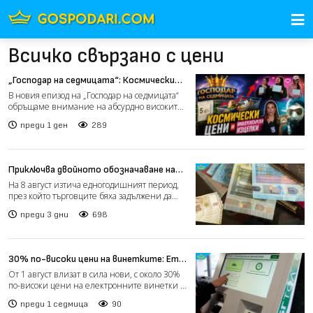
Всичко свързано с цени
„Господар на седмицата“: Космически
цени и инфлуенсърски изцепки (видео)
В новия епизод на „Господар на седмицата“
обръщаме внимание на абсурдно високите
цени в България, к...
преди 1 ден
289
Приключва двойното обозначаване на
цените в левове и евро
На 8 август изтича едногодишният период,
през който търговците бяха задължени да
обозначават цените...
преди 3 дни
698
30% по-високи цени на винетките: Ето
колко ще струват от 1 август
От 1 август влизат в сила нови, с около 30%
по-високи цени на електронните винетки за
леките автомо...
преди 1 седмица
90