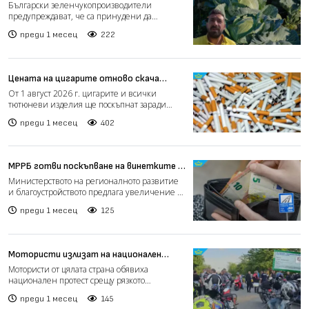
да унищожаваме реколтата си (видео)
Български зеленчукопроизводители
предупреждават, че са принудени да
унищожават част от реколтата си...
преди 1 месец
222
Цената на цигарите отново скача
заради по-висок акциз от 1 август
От 1 август 2026 г. цигарите и всички
тютюневи изделия ще поскъпнат заради
второ увеличение на акци...
преди 1 месец
402
МРРБ готви поскъпване на винетките с
30% от 1 август 2026 г.
Министерството на регионалното развитие
и благоустройството предлага увеличение с
30% на винетните...
преди 1 месец
125
Мотористи излизат на национален
протест заради „Гражданската
Мотористи от цялата страна обявиха
отговорност“ (видео)
национален протест срещу рязкото
поскъпване на застраховката „Гр...
преди 1 месец
145