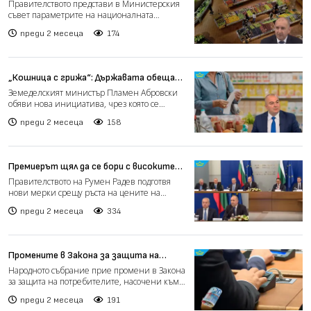
инициативата „Кошница с грижа“,
Правителството представи в Министерския
целяща по-ниски цени на храните
съвет параметрите на националната
(видео)
инициатива „Кошница с гри...
преди 2 месеца
174
„Кошница с грижа“: Държавата обещава
по-евтини стоки с нова инициатива
Земеделският министър Пламен Абровски
(видео)
обяви нова инициатива, чрез която се
очаква цените на основни...
преди 2 месеца
158
Премиерът щял да се бори с високите
цени без да ги контролира (видео)
Правителството на Румен Радев подготвя
нови мерки срещу ръста на цените на
храните и нелоялните тър...
преди 2 месеца
334
Промените в Закона за защита на
потребителите минаха в парламента
Народното събрание прие промени в Закона
(видео)
за защита на потребителите, насочени към
ограничаване на н...
преди 2 месеца
191