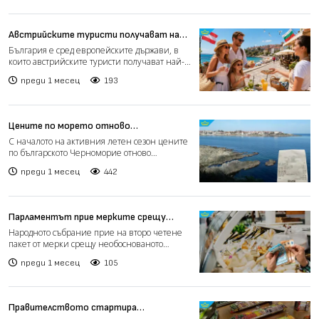
Австрийските туристи получават най-
много за парите си в България
България е сред европейските държави, в
които австрийските туристи получават най-
висока стойност за...
преди 1 месец
193
Цените по морето отново
предизвикаха спор: Проблемът не е
С началото на активния летен сезон цените
колко плащаш, а какво получаваш срещу
по българското Черноморие отново
парите си (видео)
предизвикаха оживени дис...
преди 1 месец
442
Парламентът прие мерките срещу
необоснованото поскъпване на стоки и
Народното събрание прие на второ четене
услуги (видео)
пакет от мерки срещу необоснованото
покачване на цените на...
преди 1 месец
105
Правителството стартира