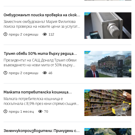
Омбудсманът поиска проверка на скока
в цените за дялово разпределение при
Заместник-омбудсманът Мария Филипова
отчитане на топломерите
поиска проверка на новите цени за услугата
„дялово разпределен...
преди 2 седмици
112
Тръмп обяви 50% мита върху редица
канадски стоки (видео)
Президентът на САЩ Доналд Тръмп обяви
въвеждането на нови мита от 50% върху
широк кръг канадски сто...
преди 2 седмици
46
Малката потребителска кошница
поскъпна с близо 9% за година
Малката потребителска кошница е
поскъпнала с 8,9% през юни спрямо същия
месец на миналата година и...
преди 1 месец
70
Зеленчукопроизводители: Принудени сме