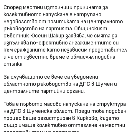
Според местни източници причината за
колективното напускане е натрупано
недоволство от политиката на централното
ръководство на партията. Общинският
съветник Юсеин Шакир заявява, че смята да
изпълнява по-ефективно ангажиментите си
към гражданите като независим представител
и че от известно време е обмислял подобна
стъпка.
За случващото се вече са уведомени
областното ръководство на ДПС в Шумен и
централните партийни органи.
Това е първото масово напускане на структура
на ДПС в Шуменска област. Преди това подобен
процес беше регистриран в Кирково, където
също имаше колективно оттегляне на местни