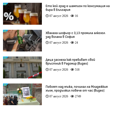
Ето кой град е шампион по консумация на
бира в България
07 август 2026
16
Хванаха шофьор с 3,13 промила алкохол
зад волана в София
07 август 2026
24
Деца заснеха как пребиват свой
връстник в Радомир (видео)
07 август 2026
518
Побоят над мъжа, починал на Младежкия
хълм, продължил повече от час (видео)
07 август 2026
2749