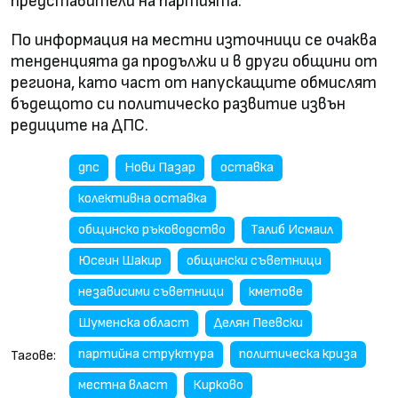
представители на партията.
По информация на местни източници се очаква
тенденцията да продължи и в други общини от
региона, като част от напускащите обмислят
бъдещото си политическо развитие извън
редиците на ДПС.
дпс
Нови Пазар
оставка
колективна оставка
общинско ръководство
Талиб Исмаил
Юсеин Шакир
общински съветници
независими съветници
кметове
Шуменска област
Делян Пеевски
партийна структура
политическа криза
Тагове:
местна власт
Кирково