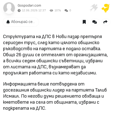
Gospodari.com
12.06.2026 12:37
1074
0
Абонирай се...
Структурата на ДПС в Нови пазар претърпя
сериозен трус, след като цялото общинско
ръководство на партията е подало оставка.
Общо 26 души се оттеглят от организацията,
а всички седем общински съветници, избрани
от листата на ДПС, възнамеряват да
продължат работата си като независими.
Информацията беше потвърдена от
досегашния общински лидер на партията Талиб
Исмаил. По негови думи решението обхваща и
кметовете на села от общината, избрани с
подкрепата на ДПС.