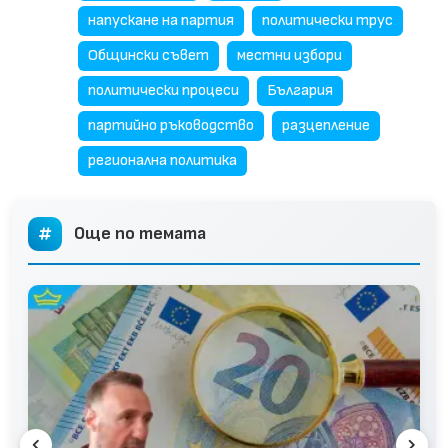
напускане на партия
политически трус
Общински съвет
местни избори
политически процеси
България
партийно ръководство
разцепление
регионална политика
Още по темата