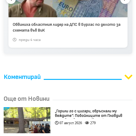
Обвиниха областния лидер на ДПС в Бургас по делото за
схемата във ВиК
преди 4 часа
Коментирай
Още от Новини
„Горили го с цигари, обръснали му
веждите“: Побойниците от Пловдив
остават в ареста (видео)
07 август 2026
279