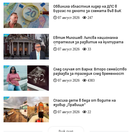
Обвиниха областния лидер на ДПС в
Бургас по делото за схемата във ВиК
07 август 2026
247
Евтим Милошев: Липсва национална
стратегия за развитие на културата
(видео)
07 август 2026
33
След случая от Варна: Второ семейство
разказва за трагедия след бременност
при същия лекар (видео)
07 август 2026
4383
Спасиха дете в беда от водите на
язовир „Правище“
07 август 2026
22
Виж още