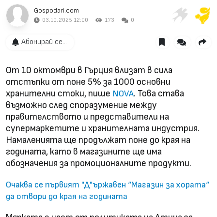
Gospodari.com
03.10.2025 12:00
173
0
Абонирай се...
От 10 октомври в Гърция влизат в сила
отстъпки от поне 5% за 1000 основни
хранителни стоки, пише
. Това става
NOVA
възможно след споразумение между
правителството и представители на
супермаркетите и хранителната индустрия.
Намаленията ще продължат поне до края на
годината, като в магазините ще има
обозначения за промоционалните продукти.
Очаква се първият "Д"ържавен “Магазин за хората“
да отвори до края на годината