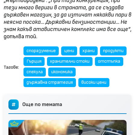
„мъртвородени“.
„При тази конкуренция, при
тези много вериги в страната, да се създава
държавен магазин, за да изтичат някакви пари в
неясна посока... Държавни бензиностанции... Не
знам какъв атавистичен комплекс има все още“
,
допълва той.
споразумение
цени
храни
продукти
Гърция
хранителни стоки
отстъпка
Тагове:
спекула
икономика
държавна стратегия
високи цени
Още по темата