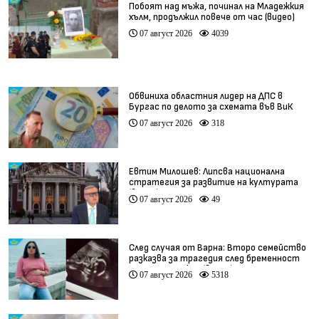
Побоят над мъжа, починал на Младежкия
хълм, продължил повече от час (видео)
07 август 2026
4039
Обвиниха областния лидер на ДПС в
Бургас по делото за схемата във ВиК
07 август 2026
318
Евтим Милошев: Липсва национална
стратегия за развитие на културата
(видео)
07 август 2026
49
След случая от Варна: Второ семейство
разказва за трагедия след бременност
при същия лекар (видео)
07 август 2026
5318