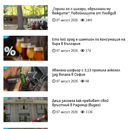
„Горили го с цигари, обръснали му
веждите“: Побойниците от Пловдив
остават в ареста (видео)
07 август 2026
2481
Ето кой град е шампион по консумация на
бира в България
07 август 2026
174
Хванаха шофьор с 3,13 промила алкохол
зад волана в София
07 август 2026
68
Деца заснеха как пребиват свой
връстник в Радомир (видео)
07 август 2026
1136