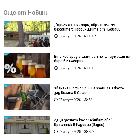
Още от Новини
„Горили го с цигари, обръснали му
веждите“: Побойниците от Пловдив
остават в ареста (видео)
07 август 2026
1902
Ето кой град е шампион по консумация на
бира в България
07 август 2026
130
Хванаха шофьор с 3,13 промила алкохол
зад волана в София
07 август 2026
58
Деца заснеха как пребиват свой
връстник в Радомир (видео)
07 август 2026
867