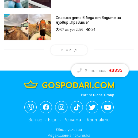
Спасиха дете в беда от водите на
язовир „Правище“
07 август 2026
34
Виж още
3333
За сигнали:
Part of
Global Group
За нас
Екип
Реклама
Контакти
Общи условия
Редакционна политика