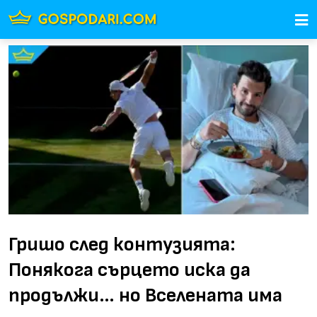
Гришо след контузията:
Понякога сърцето иска да
продължи… но Вселената има