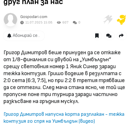
друг план за нас
Gospodari.com
11.07.2025 15:08
607
0
Абонирай се...
Григор Димитров беше принуден да се откаже
от 1/8-финалния си двубой на „Уимбълдън“
срещу световния номер 1 Яник Синер заради
тежка контузия. Гришо водеше в резултата с
2:0 сета (6:3, 7:5), но при 2:2 в третия трябваше
да се оттегли. След мача стана ясно, че той ще
пропусне поне три турнира заради частично
разкъсване на гръдния мускул.
Григор Димитров напусна корта разплакан - тежка
контузия го спря на Уимбълдън (видео)