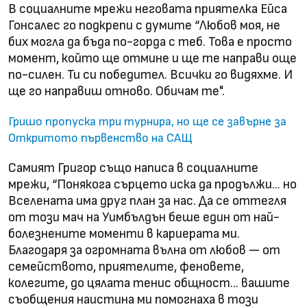
В социалните мрежи неговата приятелка Ейса
Гонсалес го подкрепи с думите “Любов моя, не
бих могла да бъда по-горда с теб. Това е просто
момент, който ще отмине и ще те направи още
по-силен. Ти си победител. Всички го видяхме. И
ще ​​го направиш отново. Обичам те".
Гришо пропуска три турнира, но ще се завърне за
Откритото първенство на САЩ
Самият Григор също написа в социалните
мрежи, “Понякога сърцето иска да продължи… но
Вселената има друг план за нас. Да се оттегля
от този мач на Уимбълдън беше един от най-
болезнените моменти в кариерата ми.
Благодаря за огромната вълна от любов — от
семейството, приятелите, феновете,
колегите, до цялата тенис общност… вашите
съобщения наистина ми помогнаха в този