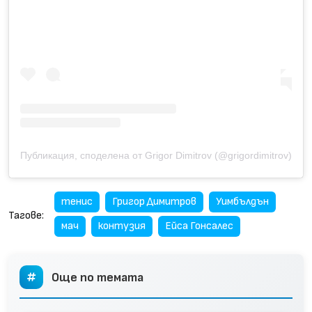
Публикация, споделена от Grigor Dimitrov (@grigordimitrov)
тенис
Григор Димитров
Уимбълдън
Тагове:
мач
контузия
Ейса Гонсалес
Още по темата