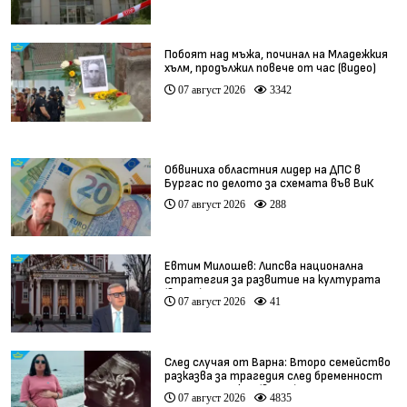
Побоят над мъжа, починал на Младежкия
хълм, продължил повече от час (видео)
07 август 2026
3342
Обвиниха областния лидер на ДПС в
Бургас по делото за схемата във ВиК
07 август 2026
288
Евтим Милошев: Липсва национална
стратегия за развитие на културата
(видео)
07 август 2026
41
След случая от Варна: Второ семейство
разказва за трагедия след бременност
при същия лекар (видео)
07 август 2026
4835