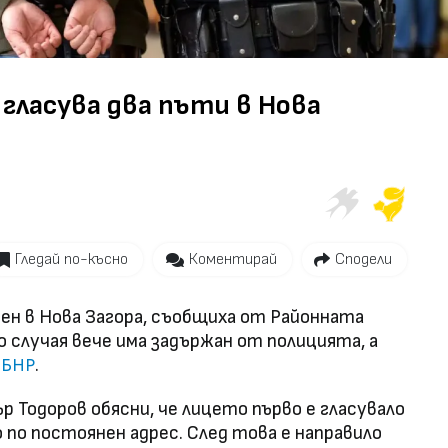
Video
 гласува два пъти в Нова
Гледай по-късно
Коментирай
Сподели
чен в Нова Загора, съобщиха от Районната
о случая вече има задържан от полицията, а
е
.
БНР
 Тодоров обясни, че лицето първо е гласувало
о по постоянен адрес. След това е направило