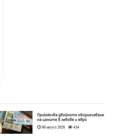
Част
021 г. на първо
днес
насе
ене
къде
кмет
реди 3 седмици
преди 1 месец
пр
Приключва двойното обозначаване
на цените в левове и евро
06 август 2026
434