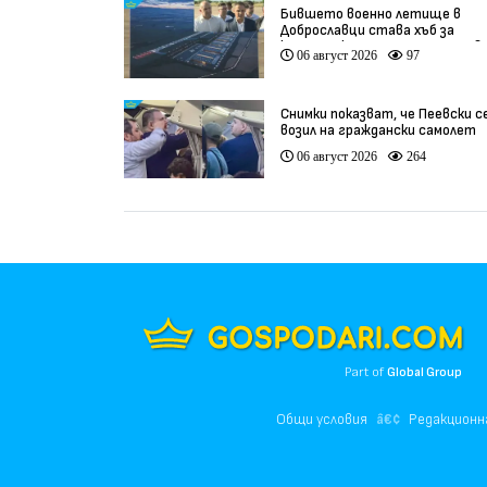
Бившето военно летище в
Доброславци става хъб за
космически технологии и инов
06 август 2026
97
(видео)
Снимки показват, че Пеевски с
возил на граждански самолет
06 август 2026
264
Part of
Global Group
Общи условия
Редакционн