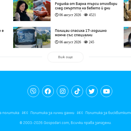
Родилка от Варна търси отговори
след смъртта на бебето ѝ дни
ации
преди секцио (видео)
06 август 2026
4521
е е
Полицаи спасиха 17-годишно
момче със специални
потребности, свалено от
06 август 2026
245
автобус
Виж още
а политика
Политика за лични данни
Политика за бисквиткит
© 2003-2026 Gospodari.com, Всички права запазени.