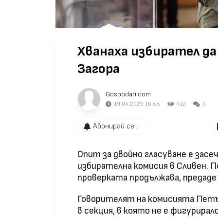
Хванаха избирател да
Загора
Gospodari.com
19.04.2026 16:58
412
0
Абонирай се...
Опит за двойно гласуване е засе
избирателна комисия в Сливен. П
проверката продължава, предад
Говорителят на комисията Петър
в секция, в която не е фигурирал