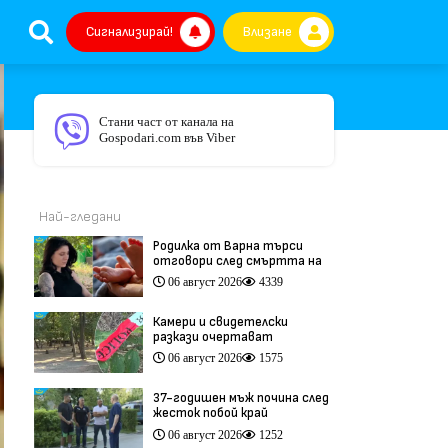
Сигнализирай!
Влизане
Стани част от канала на
Gospodari.com във Viber
Най-гледани
Родилка от Варна търси
отговори след смъртта на
бебето ѝ дни преди секцио
06 август 2026
4339
(видео)
Камери и свидетелски
разкази очертават
хронологията на фаталния
06 август 2026
1575
побой край Младежкия хълм
(видео)
37-годишен мъж почина след
жесток побой край
Младежкия хълм в Пловдив
06 август 2026
1252
(видео)