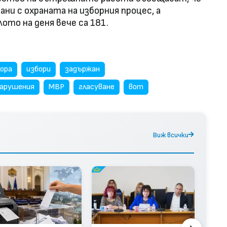
ани с охраната на изборния процес, а
ото на деня вече са 181.
гора
избори
задържан
арушения
МВР
гласуване
вот
Виж всички
Деп
маш