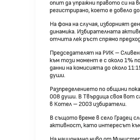
опит да упражни правото си на в
регистрирано, което е довело д
На фона на случая, изборният д
динамика. Избирателната активн
отчита лек ръст спрямо предход
Председателят на РИК – Сливен
към този момент е с около 1% по
данни на комисията до около 11:1
души.
Разпределението по общини показ
008 души. В Твърдица своя вот са
в Котел – 2003 избиратели.
В същото време в село Градец с
активност, като интересът към
На национално ниво от Министе