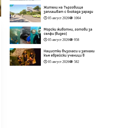
Жители на Търговище
заплашват с блокада заради
опасен участък на пътя
05 август 2026
1064
София–Варна (видео)
Морски животни, готови за
селфи (видео)
05 август 2026
958
Нацистки възгласи и заплахи
към еврейски ученици в
Банско разтърсиха Италия
05 август 2026
582
(видео)