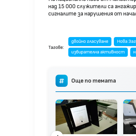
над 15 000 служители са ангажир
сигналите за нарушения от начал
двойно гласуване
Нова За
Тагове:
избирателна активност
н
Още по темата