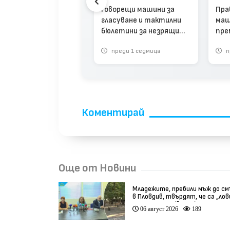
тични избори в 13
Говорещи машини за
Пра
елени места: Ето
гласуване и тактилни
маш
е избраха нови
бюлетини за незрящите
пре
тове (видео)
предвиждат новите
сек
реди 1 месец
преди 1 седмица
п
изборни правила (видео)
Коментирай
Още от Новини
Младежите, пребили мъж до с
в Пловдив, твърдят, че са „ло
на педофили” (видео)
06 август 2026
189