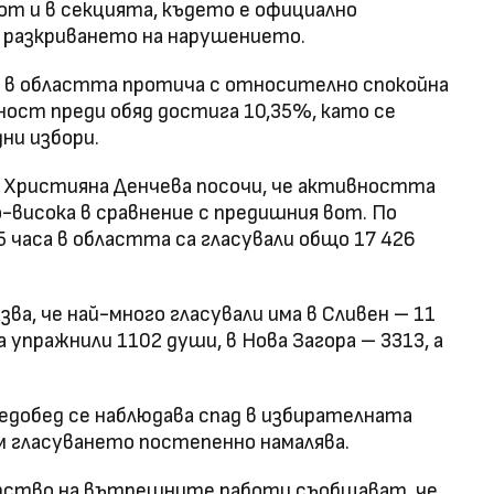
от и в секцията, където е официално
о разкриването на нарушението.
ен в областта протича с относително спокойна
ост преди обяд достига 10,35%, като се
ни избори.
 Християна Денчева посочи, че активността
-висока в сравнение с предишния вот. По
5 часа в областта са гласували общо 17 426
ва, че най-много гласували има в Сливен – 11
 упражнили 1102 души, в Нова Загора – 3313, а
ледобед се наблюдава спад в избирателната
 гласуването постепенно намалява.
рство на вътрешните работи съобщават, че