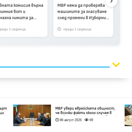
от 2
вната комисия върна
МВР няма да проверява
чет
инния вот и
машините за гласуване
махна лимита за
след промени в Изборния
циите извън ЕС
кодекс
реди 1 седмица
преди 1 седмица
п
мърт
МВР увери еврейската общност,
вци
че всички факти около случая в
Банско ще бъдат изяснени (видео)
06 август 2026
69