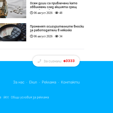
Осем души са привлечени като
обвиняеми след акцията срещ
производство на фентанил
06 август 2026
48
Променят осигурителните вноски
за работодатели в няколко
икономически дейности
06 август 2026
34
3333
За сигнали:
За нас
Екип
Реклама
Контакти
е
Общи условия за реклама