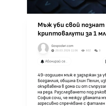
Мъж уби свой познат
криптовалути за 1 мл
Gospodari.com
20.03.2026 11:06
602
0
Абонирай се...
49-годишен мъж е задържан за у
Богданлия, община Елин Пелин, 
окървавена в дома си от съпруга
на реда. Разследването под рък
София сочи, че между двамата мъ
агресивно спречкване с фатален 