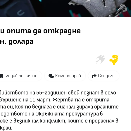
Video
 и опита да открадне
н. долара
Гледай по-късно
Коментирай
Сподели
бийството на 55-годишен свой познат в село
извършено на 11 март. Жертвата е открита
та си, която веднага е сигнализирала органите
оводството на Окръжната прокуратура в
же е възникнал конфликт, който е прераснал в
край.