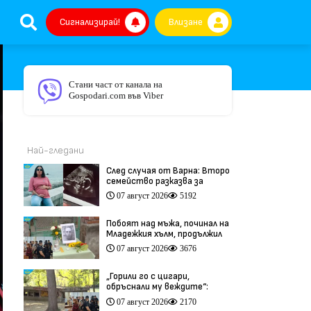
Сигнализирай!
Влизане
Стани част от канала на
Gospodari.com във Viber
Най-гледани
След случая от Варна: Второ
семейство разказва за
трагедия след бременност
07 август 2026
5192
при същия лекар (видео)
Побоят над мъжа, починал на
Младежкия хълм, продължил
повече от час (видео)
07 август 2026
3676
„Горили го с цигари,
обръснали му веждите“:
Побойниците от Пловдив
07 август 2026
2170
остават в ареста (видео)