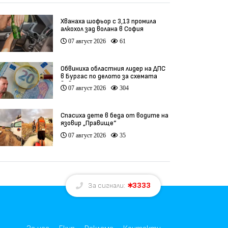
Хванаха шофьор с 3,13 промила
алкохол зад волана в София
07 август 2026
61
Обвиниха областния лидер на ДПС
в Бургас по делото за схемата
във ВиК
07 август 2026
304
Спасиха дете в беда от водите на
язовир „Правище“
07 август 2026
35
3333
За сигнали: