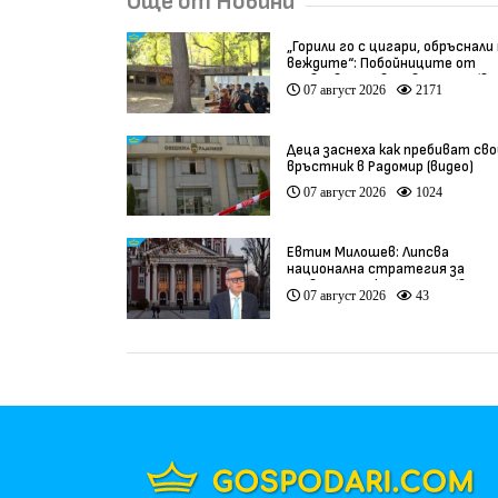
Още от Новини
„Горили го с цигари, обръснали
веждите“: Побойниците от
Пловдив остават в ареста (ви
07 август 2026
2171
Деца заснеха как пребиват сво
връстник в Радомир (видео)
07 август 2026
1024
Евтим Милошев: Липсва
национална стратегия за
развитие на културата (видео
07 август 2026
43