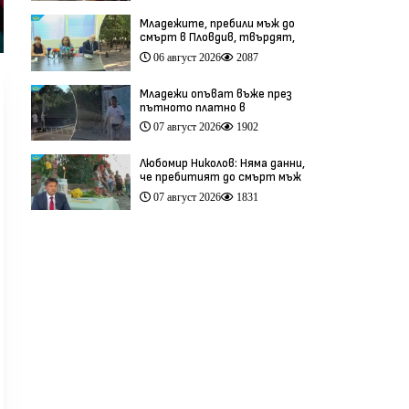
Младежите, пребили мъж до
смърт в Пловдив, твърдят,
че са „ловци на педофили”
06 август 2026
2087
(видео)
Младежи опъват въже през
пътното платно в
столичния квартал „Обеля“
07 август 2026
1902
(видео)
Любомир Николов: Няма данни,
че пребитият до смърт мъж
в Пловдив е бил педофил
07 август 2026
1831
(видео)