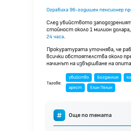
Ограбиха 96-годишен пенсионер пр
След убийството заподозреният 
стойност около 1 милион долара,
.
24 часа
Прокуратурата уточнява, че раб
всички обстоятелства около п
начинът на извършване на опита
убийство
Богданлия
к
Тагове:
арест
Елин Пелин
Още по темата