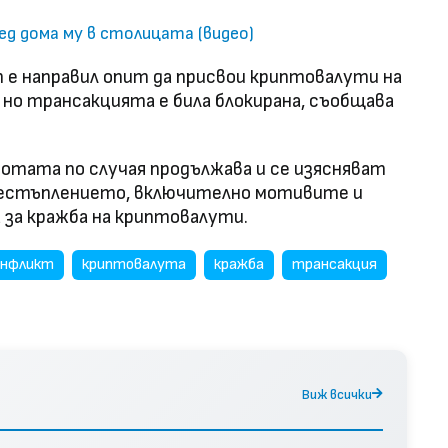
ед дома му в столицата (видео)
е направил опит да присвои криптовалути на
 но трансакцията е била блокирана, съобщава
отата по случая продължава и се изясняват
рестъплението, включително мотивите и
 за кражба на криптовалути.
онфликт
криптовалута
кражба
трансакция
Виж всички