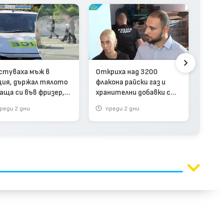
Мла
жив
си д
стуваха мъж в
Откриха над 3200
ция, държал тялото
флакона райски газ и
баща си във фризер,
хранителни добавки с
да получава пенсията
неясен произход край
реди 2 дни
преди 2 дни
п
видео)
София (видео)