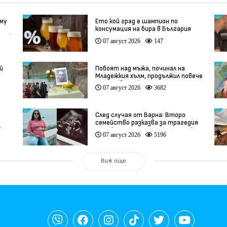
 му
Ето кой град е шампион по
консумация на бира в България
део)
07 август 2026
147
й
Побоят над мъжа, починал на
Младежкия хълм, продължил повече
от час (видео)
07 август 2026
3682
След случая от Варна: Второ
семейство разказва за трагедия
)
след бременност при същия лекар
07 август 2026
5196
(видео)
Виж още