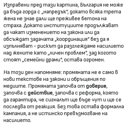
Изправени пред тази картина, България не може
да бъда горда с „напредък“, докато всяка трета
жена не знае дали ще пре­живее бетона на
страха. Докато институциите продължават
да чакат изменението на закона или да
обсъждат задачата „координация“ без да я
изпълняват - рискът да разглеждаме насилието
над жените като „личен проблем“, зад когото
стоят „семейни драми“, остава огромен.
На този ден напомняме: промяната не е само в
нови текстове на закони и обръщения по
медиите. Промяната започва от
доверие
,
започва с
действие
, започва с реформа, която
да гарантира, че сигналът ще бъде чут и ще се
последва от реакция. Без това остава формална
кампания, а не истинско превъзмогване на
насилието.