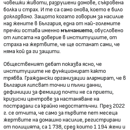
човешки животи, разрушени домове, съкровена
болка и страх. И те са само онова, което е било
докладвано
. Защото когато говорим за насилие
над жените в България, една от най-големите
пречки остава именно
мълчанието
, обусловено
от липсата на доверие в институциите, от
страха на жертвите, че ще останат сами, че
няма кой да ги защити.
Общественият дебат показва ясно, че
институциите не функционират както
трябва. Граждански организации алармират, че в
България липсват точни и пълни данни,
дефиниции за фемицид почти не са приети,
кризисни центрове за настаняване на
пострадали са крайно недостатъчни. През 2022
г. се отчита, че само за първите пет месеца
жертвите на домашно насилие, регистрирани
от полицията, са 1 738, сред които 1 194 жени и