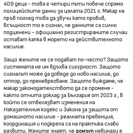
409 деца - това е четири пъти повече спрямо
полицейските данни за цялата 2021 г. Макар на
пръв поглед това да звучи като пробив,
всъщност то е сигнал, че данните са силно
подценени - официално регистрираните случаи
остават капка в морето на действителното
насилие.
Защо жените не се подават по-често? Защото
системата не им вдъхва сигурност. Защото
сигналът може да доведе до ново насилие, до
отпор, до пренебрегване. Защото виждаме, че
макар законодателството да се променя -
както отчита доклад за България от 2023 г., в
който се отбелязват изменения на
Наказателния кодекс и Закона за защита от
домашното насилие - реалната превенция,
координация и подкрепа са на практика слабо
развити. Жените знаят, че
домът
невинаги е