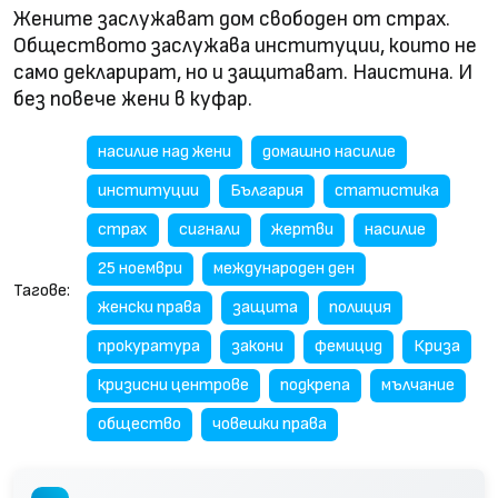
Жените заслужават дом свободен от страх.
Обществото заслужава институции, които не
само декларират, но и защитават. Наистина. И
без повече жени в куфар.
насилие над жени
домашно насилие
институции
България
статистика
страх
сигнали
жертви
насилие
25 ноември
международен ден
Тагове:
женски права
защита
полиция
прокуратура
закони
фемицид
Криза
кризисни центрове
подкрепа
мълчание
общество
човешки права