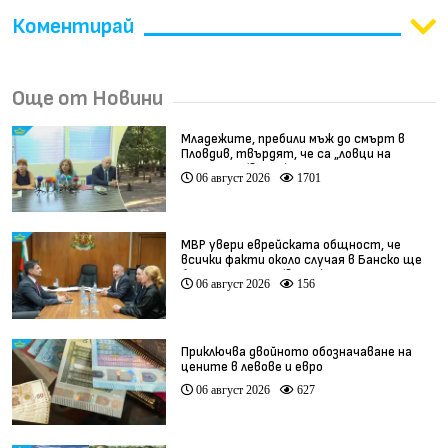
Коментирай
Още от Новини
Младежите, пребили мъж до смърт в
Пловдив, твърдят, че са „ловци на
педофили” (видео)
06 август 2026
1701
МВР увери еврейската общност, че
всички факти около случая в Банско ще
бъдат изяснени (видео)
06 август 2026
156
Приключва двойното обозначаване на
цените в левове и евро
06 август 2026
627