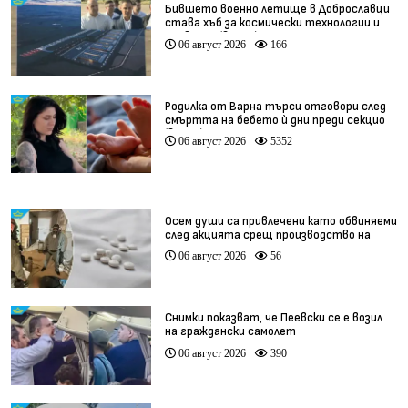
Бившето военно летище в Доброславци
става хъб за космически технологии и
иновации (видео)
06 август 2026
166
Родилка от Варна търси отговори след
смъртта на бебето ѝ дни преди секцио
(видео)
06 август 2026
5352
Осем души са привлечени като обвиняеми
след акцията срещ производство на
фентанил
06 август 2026
56
Снимки показват, че Пеевски се е возил
на граждански самолет
06 август 2026
390