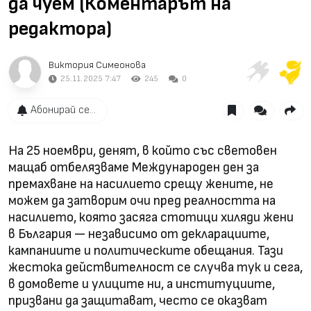
да чуем (Коментарът на
редактора)
Виктория Симеонова
25.11.2025 7:47
245
0
Абонирай се...
На 25 ноември, денят, в който със световен
мащаб отбелязваме Международен ден за
премахване на насилието срещу жените, не
можем да затворим очи пред реалността на
насилието, която засяга стотици хиляди жени
в България — независимо от декларациите,
кампаниите и политическите обещания. Тази
жестока действителност се случва тук и сега,
в домовете и улиците ни, а институциите,
призвани да защитават, често се оказват