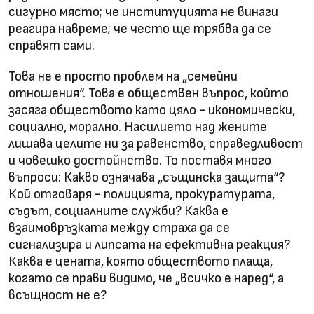
сигурно място; че институцията не винаги
реагира навреме; че често ще трябва да се
справят сами.
Това не е просто проблем на „семейни
отношения“. Това е обществен въпрос, който
засяга обществото като цяло - икономически,
социално, морално. Насилието над жените
лишава целите ни за равенство, справедливост
и човешко достойнство. То поставя много
въпроси: Какво означава „същинска защита“?
Кой отговаря - полицията, прокуратурата,
съдът, социалните служби? Каква е
взаимовръзката между страха да се
сигнализира и липсата на ефективна реакция?
Каква е цената, която обществото плаща,
когато се прави видимо, че „всичко е наред“, а
всъщност не е?