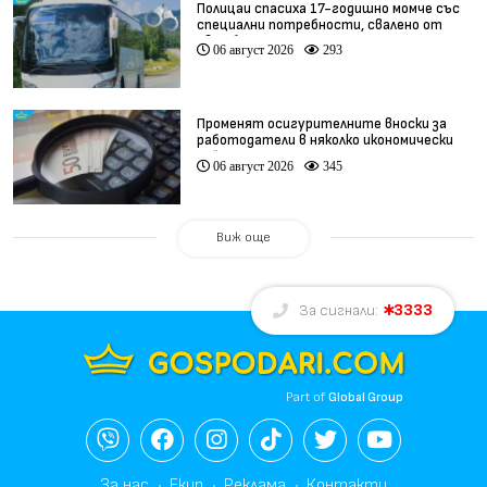
Полицаи спасиха 17-годишно момче със
специални потребности, свалено от
автобус
06 август 2026
293
Променят осигурителните вноски за
работодатели в няколко икономически
дейности
06 август 2026
345
Виж още
3333
За сигнали:
Part of
Global Group
За нас
Екип
Реклама
Контакти