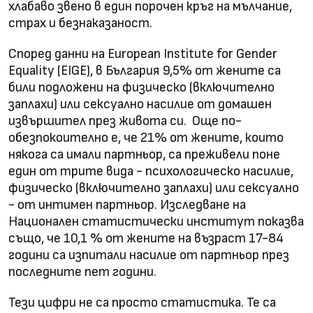
хлабаво звено в един порочен кръг на мълчание,
страх и безнаказаност.
Според данни на European Institute for Gender
Equality (EIGE), в България 9,5% от жените са
били подложени на физическо (включително
заплахи) или сексуално насилие от домашен
извършител през живота си. Още по-
обезпокоително е, че 21% от жените, които
някога са имали партньор, са преживели поне
един от трите вида - психологическо насилие,
физическо (включително заплахи) или сексуално
- от интимен партньор. Изследване на
Национален статистически институт показва
също, че 10,1 % от жените на възраст 17-84
години са изпитали насилие от партньор през
последните пет години.
Тези цифри не са просто статистика. Те са