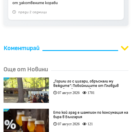
от закотвените кораби
преди 2 седмици
Коментирай
Още от Новини
„Горили го с цигари, обръснали му
веждите“: Побойниците от Пловдив
остават в ареста (видео)
07 август 2026
1701
Ето кой град е шампион по консумация на
бира в България
07 август 2026
121