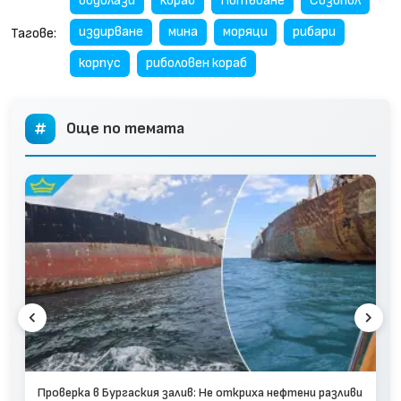
водолази
кораб
Потъване
Созопол
издирване
мина
моряци
рибари
Тагове:
корпус
риболовен кораб
Още по темата
Проверка в Бургаския залив: Не откриха нефтени разливи