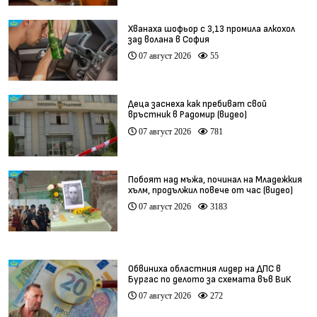
Хванаха шофьор с 3,13 промила алкохол
зад волана в София
07 август 2026
55
Деца заснеха как пребиват свой
връстник в Радомир (видео)
07 август 2026
781
Побоят над мъжа, починал на Младежкия
хълм, продължил повече от час (видео)
07 август 2026
3183
Обвиниха областния лидер на ДПС в
Бургас по делото за схемата във ВиК
07 август 2026
272