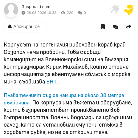
Gospodari.com
26.02.2026 15:32
220
0
Абонирай се...
Корпусът на потъналия риболовен кораб край
Созопол няма пробойни. Това съобщи
командирът на Военноморски сили на България
контраадмирал Кирил Михайлов, който отрече
информацията за евентуален сблъсък с морска
мина, съобщава
.
БНТ
Плавателният съд се намира на около 38 метра
. По корпуса има въжета и оборудване,
дълбочина
които възпрепятстват проникването във
вътрешността. Военни водолази са извършили
оглед, като са установили счупени стъкла в
ходовата рубка, но не са открили тела.