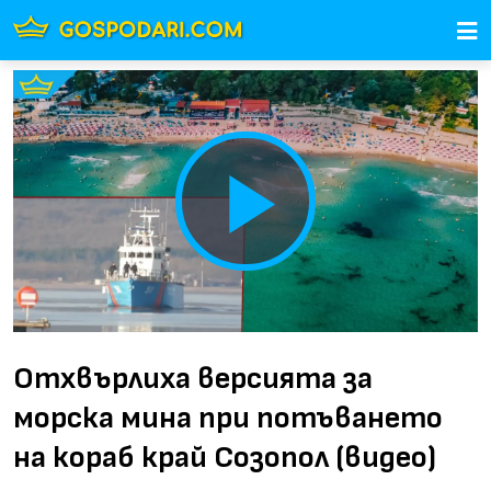
Play
Video
Отхвърлиха версията за
морска мина при потъването
на кораб край Созопол (видео)