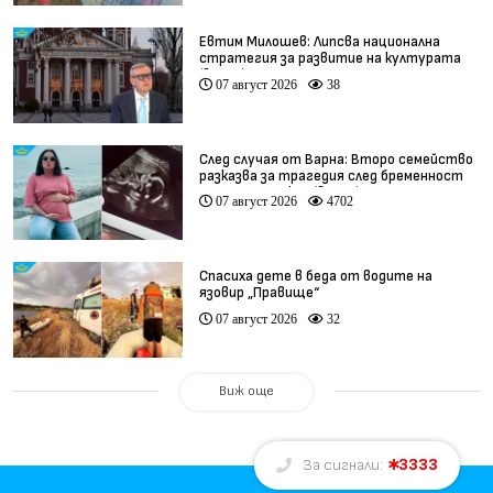
Евтим Милошев: Липсва национална
стратегия за развитие на културата
(видео)
07 август 2026
38
След случая от Варна: Второ семейство
разказва за трагедия след бременност
при същия лекар (видео)
07 август 2026
4702
Спасиха дете в беда от водите на
язовир „Правище“
07 август 2026
32
Виж още
3333
За сигнали: