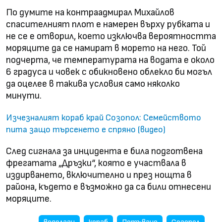
По думите на контраадмирал Михайлов
спасителният плот е намерен върху рубката и
не се е отворил, което изключва вероятността
моряците да се намират в морето на него. Той
подчерта, че температурата на водата е около
6 градуса и човек с обикновено облекло би могъл
да оцелее в такива условия само няколко
минути.
Изчезналият кораб край Созопол: Семейството
пита защо търсенето е спряно (видео)
След сигнала за инцидента е била подготвена
фрегатата „Дръзки“, която е участвала в
издирването, включително и през нощта в
района, където е възможно да са били отнесени
моряците.