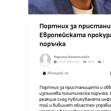
Портних за пристан
Европейската прокур
поръчка
Мариана Валентинова
15.10.2024 9:31
1439
0
Абонирай се...
Портних за пристанището и обв
изпълнява политическа поръчка.
реакция след публикуваната инф
той и бившият областен управит