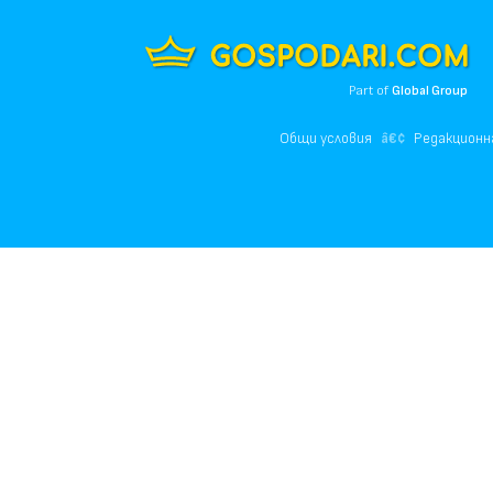
Part of
Global Group
Общи условия
Редакционн