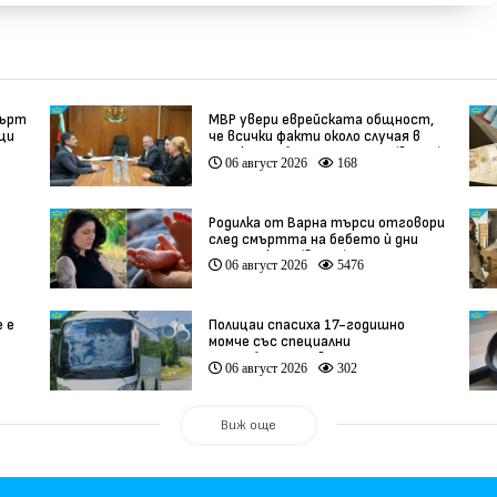
мърт
МВР увери еврейската общност,
вци
че всички факти около случая в
Банско ще бъдат изяснени (видео)
06 август 2026
168
Родилка от Варна търси отговори
след смъртта на бебето ѝ дни
ации
преди секцио (видео)
06 август 2026
5476
е е
Полицаи спасиха 17-годишно
момче със специални
потребности, свалено от
06 август 2026
302
автобус
Виж още