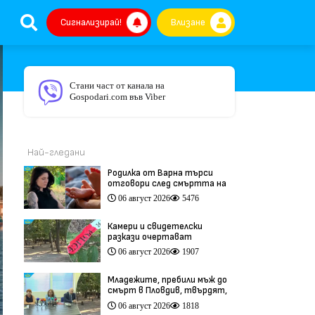
Сигнализирай!
Влизане
Стани част от канала на
Gospodari.com във Viber
Най-гледани
Родилка от Варна търси
отговори след смъртта на
бебето ѝ дни преди секцио
06 август 2026
5476
(видео)
Камери и свидетелски
разкази очертават
хронологията на фаталния
06 август 2026
1907
побой край Младежкия хълм
(видео)
Младежите, пребили мъж до
смърт в Пловдив, твърдят,
че са „ловци на педофили”
06 август 2026
1818
(видео)