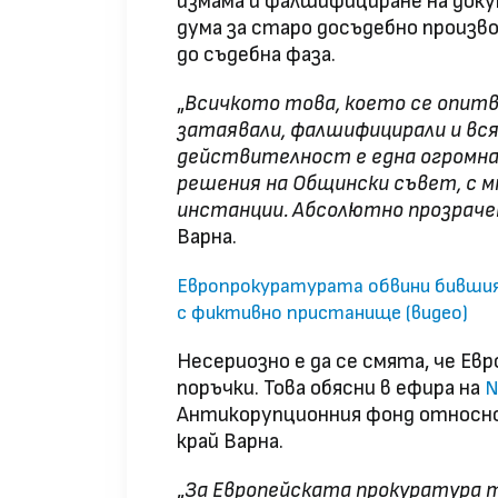
измама и фалшифициране на доку
дума за старо досъдебно произво
до съдебна фаза.
„
Всичкото това, което се опитва
затаявали, фалшифицирали и вся
действителност е една огромна л
решения на Общински съвет, с м
инстанции. Абсолютно прозрачен
Варна.
Европрокуратурата обвини бившия 
с фиктивно пристанище (видео)
Несериозно е да се смята, че Е
поръчки. Това обясни в ефира на
N
Антикорупционния фонд относно
край Варна.
„
За Европейската прокуратура т