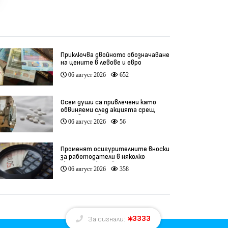
Приключва двойното обозначаване
на цените в левове и евро
06 август 2026
652
Осем души са привлечени като
обвиняеми след акцията срещ
производство на фентанил
06 август 2026
56
Променят осигурителните вноски
за работодатели в няколко
икономически дейности
06 август 2026
358
3333
За сигнали: