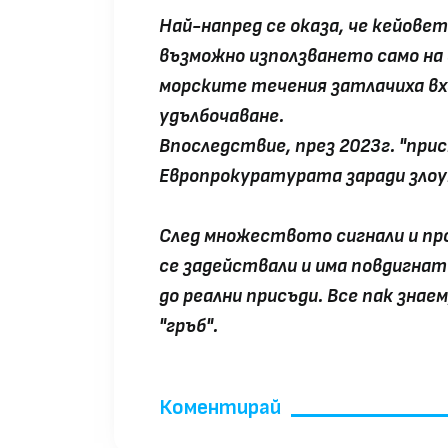
Най-напред се оказа, че кейовет
възможно използването само на
морските течения затлачиха вхо
удълбочаване.
Впоследствие, през 2023г. "пр
Европрокуратурата заради злоу
След множеството сигнали и про
се задействали и има повдигнати
до реални присъди. Все пак знаем
"гръб".
Коментирай