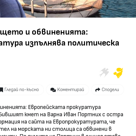
Video
ището и обвиненията:
атура изпълнява политическа
Гледай по-късно
Коментирай
Сподели
иненията: Европейската прокуратура
 Бившият кмет на Варна Иван Портних с остра
ормация на сайта на Европрокуратурата, че
ел на морската ни столица са обвинени в