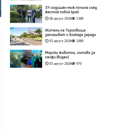
37-годишен мъж почина след
жесток побой край
Младежкия хълм в Пловдив
06 август 2026
1388
(видео)
Жители на Търговище
заплашват с блокада заради
опасен участък на пътя
05 август 2026
1089
София–Варна (видео)
Морски животни, готови за
селфи (видео)
05 август 2026
970