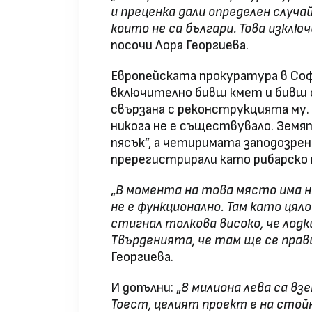
и преценка дали определен случай
които не са българи. Това изкл
посочи Лора Георгиева.
Европейската прокуратура в Соф
включително бивш кмет и бивш о
свързана с реконструкцията му.
никога не е съществувало. Земят
пясък”, а четиримата заподозрени
пререгистрирали като рибарско
„
В момента на това място има 
не е функционално. Там като цял
стигнал толкова високо, че лодки
Твърденията, че там ще се прави
Георгиева.
И допълни: „
8 милиона лева са вз
Тоест, целият проект е на стойн