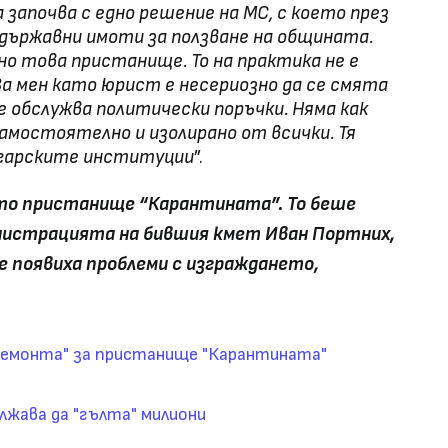
започва с едно решение на МС, с което през
 държавни имоти за ползване на общината.
но това пристанище. То на практика не е
За мен като юрист е несериозно да се смята
 обслужва политически поръчки. Няма как
мостоятелно и изолирано от всички. Тя
лгарските институции
”.
то пристанище “Карантината”. То беше
инистрацията на бившия кмет Иван Портних,
е появиха проблеми с изграждането,
 ремонта" за пристанище "Карантината"
жава да "гълта" милиони