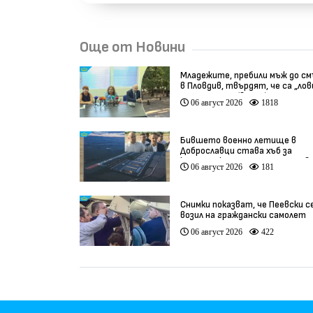
Още от Новини
Младежите, пребили мъж до с
в Пловдив, твърдят, че са „ло
на педофили” (видео)
06 август 2026
1818
Бившето военно летище в
Доброславци става хъб за
космически технологии и инов
06 август 2026
181
(видео)
Снимки показват, че Пеевски с
возил на граждански самолет
06 август 2026
422