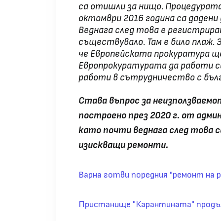
са отишли за нищо. Процедурата 
октомври 2016 година са дадени
Веднага след това е регистрира
съществувало. Там е било плаж. 
че Европейската прокуратура ще
Европрокуратурата да работи са
работи в сътрудничество с бъ
Става въпрос за неизползваемо
построено през 2020 г. от адм
като почти веднага след това с
изискващи ремонти.
Варна готви поредния "ремонт на
Пристанище "Карантината" продъл