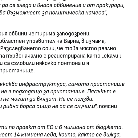
 да се гледа и внася обвинение и от прокурори,
ючва възможност за политическа намеса
”,
ия обвини четирима заподозрени,
бластен управител на Варна, в измама,
 Разследването сочи, че това място реално
а първоначално е регистрирана като „скали и
 са сглобили няколко понтона и я
 пристанище.
някаква инфраструктура, самото пристанище
о не е подходящо за пристанище. Пясъкът е
 не могат да влязат. Не се ползва.
 рибна борса също не са се случили
”, поясни
ети по проект от ЕС и 6 милиона от бюджета.
ост 14 милиона лева, които, както се вижда,