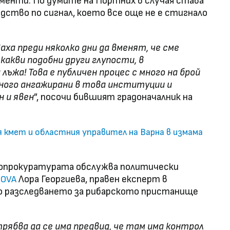
менти. По думите на Портних в случая става
дство по сигнал, което все още не е стигнало
ха преди няколко дни да вменят, че сме
какви подобни други глупости, в
ъжа! Това е публичен процес с много на брой
ного ангажирани в това институции и
 и явен
”, посочи бившият градоначалник на
кмет и областния управител на Варна в измама
вропрокуратурата обслужва политически
Лора Георгиева, правен експерт в
OVA
 разследването за рибарското пристанище
рябва да се има предвид, че там има контрол