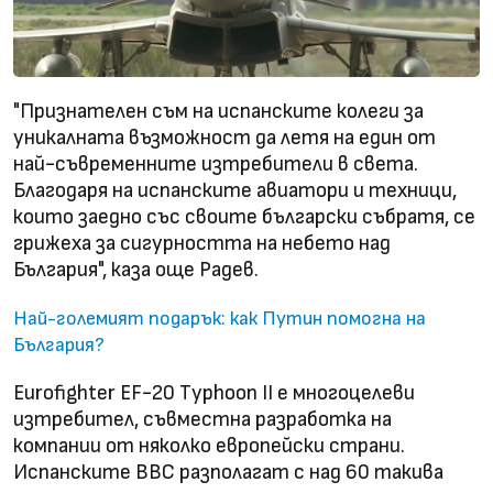
"Признателен съм на испанските колеги за
уникалната възможност да летя на един от
най-съвременните изтребители в света.
Благодаря на испанските авиатори и техници,
които заедно със своите български събратя, се
грижеха за сигурността на небето над
България", каза още Радев.
Най-големият подарък: как Путин помогна на
България?
Eurofighter EF-20 Тyphoon II е многоцелеви
изтребител, съвместна разработка на
компании от няколко европейски страни.
Испанските ВВС разполагат с над 60 такива