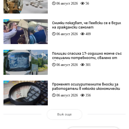
фентанил
06 август 2026
56
Снимки показват, че Пеевски се е возил
на граждански самолет
06 август 2026
409
Полицаи спасиха 17-годишно момче със
специални потребности, свалено от
автобус
06 август 2026
301
Променят осигурителните вноски за
работодатели в няколко икономически
дейности
06 август 2026
356
Виж още