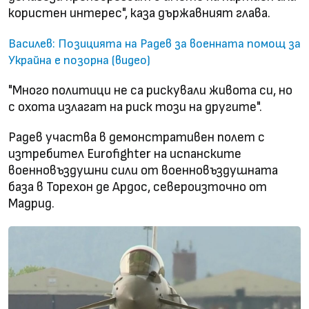
користен интерес", каза държавният глава.
Василев: Позицията на Радев за военната помощ за
Украйна е позорна (видео)
"Много политици не са рискували живота си, но
с охота излагат на риск този на другите".
Радев участва в демонстративен полет с
изтребител Eurofighter на испанските
военновъздушни сили от военновъздушната
база в Торехон де Ардос, североизточно от
Мадрид.