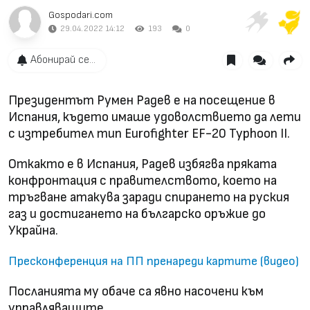
Gospodari.com
29.04.2022 14:12
193
0
Абонирай се...
Президентът Румен Радев е на посещение в
Испания, където имаше удоволствието да лети
с изтребител тип Eurofighter EF-20 Typhoon II.
Откакто е в Испания, Радев избягва пряката
конфронтация с правителството, което на
тръгване атакува заради спирането на руския
газ и достигането на българско оръжие до
Украйна.
Пресконференция на ПП пренареди картите (видео)
Посланията му обаче са явно насочени към
управляващите.