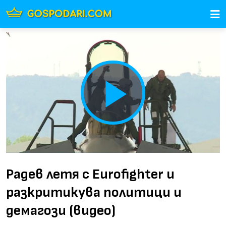
Play
Video
Радев летя с Eurofighter и
разкритикува политици и
демагози (видео)