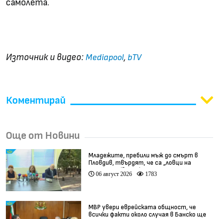
самолета.
Радев летя с Eurofighter и разкритикува
политици и демагози
Източник и видео:
,
Mediapool
bTV
Коментирай
Още от Новини
Младежите, пребили мъж до смърт в
Пловдив, твърдят, че са „ловци на
педофили” (видео)
06 август 2026
1783
МВР увери еврейската общност, че
всички факти около случая в Банско ще