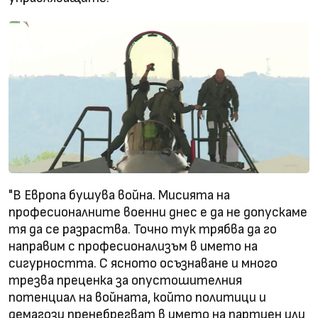
"В Европа бушува война. Мисията на
професионалните военни днес е да не допускаме
тя да се разраства. Точно тук трябва да го
направим с професионализъм в името на
сигурността. С ясното осъзнаване и много
трезва преценка за опустошителния
потенциал на войната, който политици и
демагози пренебрегват в името на партиен или