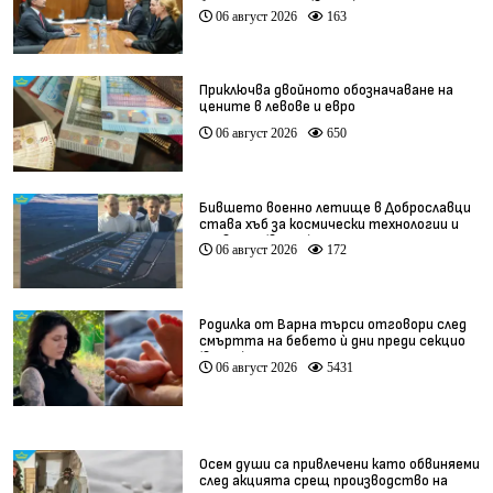
бъдат изяснени (видео)
06 август 2026
163
Приключва двойното обозначаване на
цените в левове и евро
06 август 2026
650
Бившето военно летище в Доброславци
става хъб за космически технологии и
иновации (видео)
06 август 2026
172
Родилка от Варна търси отговори след
смъртта на бебето ѝ дни преди секцио
(видео)
06 август 2026
5431
Осем души са привлечени като обвиняеми
след акцията срещ производство на