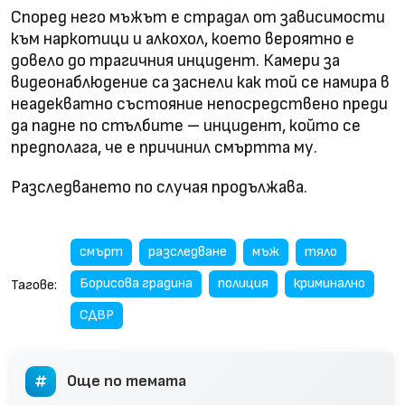
Според него мъжът е страдал от зависимости
към наркотици и алкохол, което вероятно е
довело до трагичния инцидент. Камери за
видеонаблюдение са заснели как той се намира в
неадекватно състояние непосредствено преди
да падне по стълбите – инцидент, който се
предполага, че е причинил смъртта му.
Разследването по случая продължава.
смърт
разследване
мъж
тяло
Борисова градина
полиция
криминално
Тагове:
СДВР
Още по темата