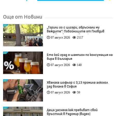
Още от Новини
„Горили го с цигари, обръснали му
веждите“: Побойниците от Пловдив
остават в ареста (видео)
07 август 2026
2117
Ето кой град е шампион по консумация на
бира в България
07 август 2026
140
Хванаха шофьор с 3,13 промила алкохол
зад волана в София
07 август 2026
59
Деца заснеха как пребиват свой
връстник в Радомир (видео)