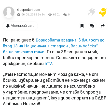
Gospodari.com
06.08.2025 14:24
6501
0
Абонирай се...
По-рано днес в
Борисовата градина, в близост до
вход 13 на Националния стадион „Васил Левски“
. То е на 39-годишен мъж,
беше открито тяло
бивш треньор по тенис. Сигналът е подаден от
гражданин, съобщи
.
bTV
„Към настоящия момент мога да кажа, че от
всички извършени действия не можем да кажем
по никакъв начин, че лицето е насилствено
умъртвено, предполагаме, че става въпрос за
нещастен инцидент“, каза директорът на СДВР
Любомир Николов.