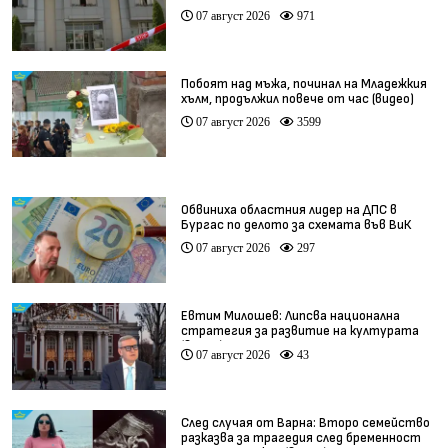
07 август 2026
971
Побоят над мъжа, починал на Младежкия
хълм, продължил повече от час (видео)
07 август 2026
3599
Обвиниха областния лидер на ДПС в
Бургас по делото за схемата във ВиК
07 август 2026
297
Евтим Милошев: Липсва национална
стратегия за развитие на културата
(видео)
07 август 2026
43
След случая от Варна: Второ семейство
разказва за трагедия след бременност