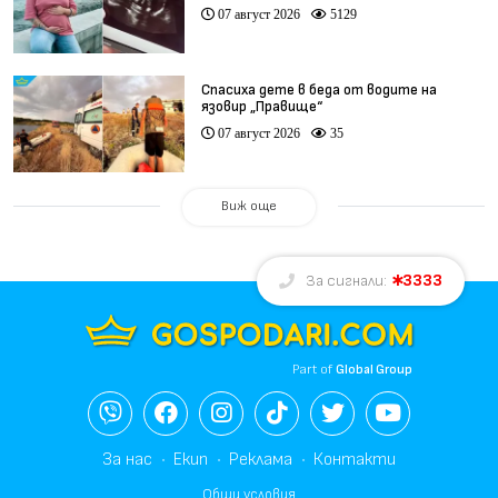
при същия лекар (видео)
07 август 2026
5129
Спасиха дете в беда от водите на
язовир „Правище“
07 август 2026
35
Виж още
3333
За сигнали:
Part of
Global Group
За нас
Екип
Реклама
Контакти
Общи условия