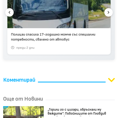
Полицаи спасиха 17-годишно момче със специални
потребности, свалено от автобус
преди 2 дни
Коментирай
Още от Новини
„Горили го с цигари, обръснали му
веждите“: Побойниците от Пловдив
остават в ареста (видео)