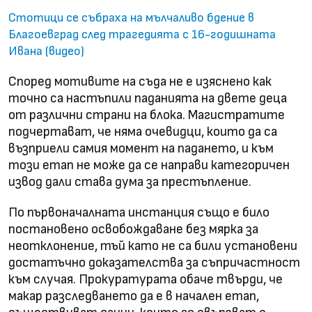
Стотици се събраха на мълчаливо бдение в
Благоевград след трагедията с 16-годишната
Ивана (видео)
Според мотивите на съда не е изяснено как
точно са настъпили паданията на двете деца
от различни страни на блока. Магистратите
подчертават, че няма очевидци, които да са
възприели самия момент на падането, и към
този етап не може да се направи категоричен
извод дали става дума за престъпление.
По първоначалната инстанция също е било
постановено освобождаване без мярка за
неотклонение, тъй като не са били установени
достатъчно доказателства за съпричастност
към случая. Прокуратурата обаче твърди, че
макар разследването да е в начален етап,