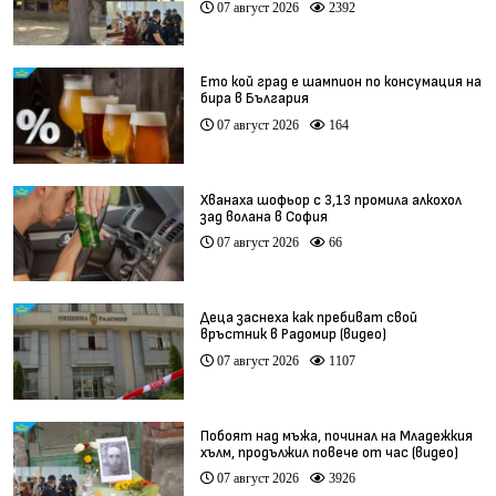
07 август 2026
2392
Ето кой град е шампион по консумация на
бира в България
07 август 2026
164
Хванаха шофьор с 3,13 промила алкохол
зад волана в София
07 август 2026
66
Деца заснеха как пребиват свой
връстник в Радомир (видео)
07 август 2026
1107
Побоят над мъжа, починал на Младежкия
хълм, продължил повече от час (видео)
07 август 2026
3926