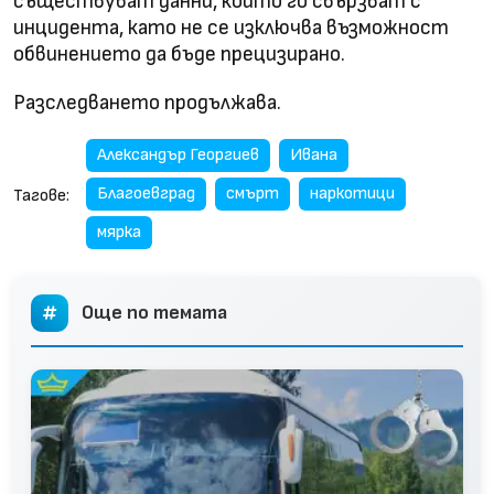
съществуват данни, които го свързват с
инцидента, като не се изключва възможност
обвинението да бъде прецизирано.
Разследването продължава.
Александър Георгиев
Ивана
Благоевград
смърт
наркотици
Тагове:
мярка
Още по темата