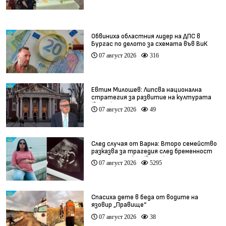
Обвиниха областния лидер на ДПС в
Бургас по делото за схемата във ВиК
07 август 2026
316
Евтим Милошев: Липсва национална
стратегия за развитие на културата
(видео)
07 август 2026
49
След случая от Варна: Второ семейство
разказва за трагедия след бременност
при същия лекар (видео)
07 август 2026
5295
Спасиха дете в беда от водите на
язовир „Правище“
07 август 2026
38