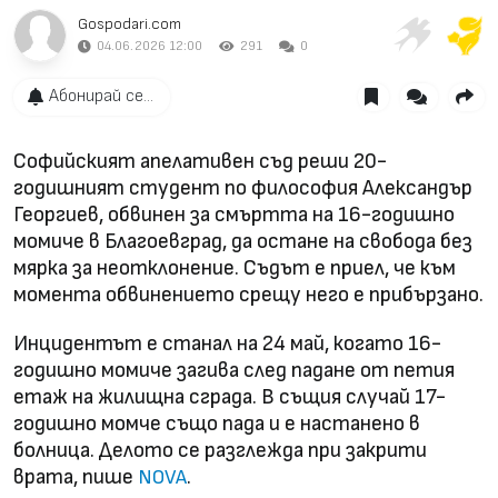
Gospodari.com
04.06.2026 12:00
291
0
Абонирай се...
Софийският апелативен съд реши 20-
годишният студент по философия Александър
Георгиев, обвинен за смъртта на 16-годишно
момиче в Благоевград, да остане на свобода без
мярка за неотклонение. Съдът е приел, че към
момента обвинението срещу него е прибързано.
Инцидентът е станал на 24 май, когато 16-
годишно момиче загива след падане от петия
етаж на жилищна сграда. В същия случай 17-
годишно момче също пада и е настанено в
болница. Делото се разглежда при закрити
врата, пише
.
NOVA