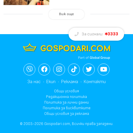
Виж още
3333
За сигнали:
Part of
Global Group
За нас
Екип
Реклама
Контакти
Общи условия
Редакционна политика
Политика за лични данни
Политика за бисквитките
Общи условия за реклама
© 2003-2026 Gospodari.com, Всички права запазени.