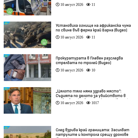
10 август 2026
11
Установиха огнище на африканска чума
по свине във ферма край Варна (видео)
10 август 2026
11
Прокуратурата в Плевен разследва
стрелбата по тролей (видео)
10 август 2026
10
„Цялото тяло няма здраво място“:
Съдията по делото за убийството в
Пловдив разкрива подробности (видео)
10 август 2026
1017
След взрива край границата: Засилват
патрулите и контрола срещу дронове