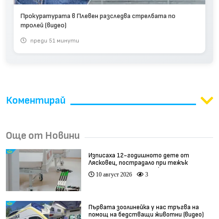
Прокуратурата в Плевен разследва стрелбата по
тролей (видео)
преди 51 минути
Коментирай
Още от Новини
Изписаха 12-годишното дете от
Лясковец, пострадало при тежък
инцидент с тротинетка
10 август 2026
3
Първата зоолинейка у нас тръгва на
помощ на бедстващи животни (видео)