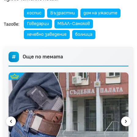
хоспис
Възрастни
дом на ужасите
Говедарци
МБАЛ-Самоков
Тагове:
лечебно заведение
болница
Още по темата