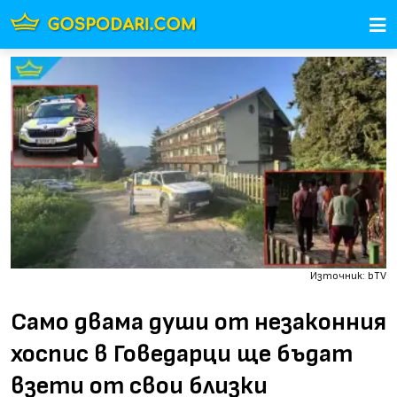
Източник: bTV
Само двама души от незаконния
хоспис в Говедарци ще бъдат
взети от свои близки