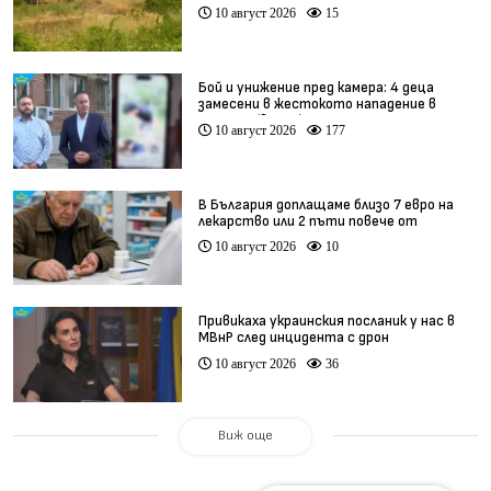
(видео)
10 август 2026
15
Бой и унижение пред камера: 4 деца
замесени в жестокото нападение в
Радомир (видео)
10 август 2026
177
В България доплащаме близо 7 евро на
лекарство или 2 пъти повече от
средното за ЕС
10 август 2026
10
Привикаха украинския посланик у нас в
МВнР след инцидента с дрон
10 август 2026
36
Виж още