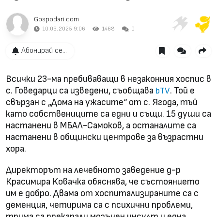
Gospodari.com
10.06.2025 9:06
1468
0
Абонирай се...
Всички 23-ма пребиваващи в незаконния хоспис в
с. Говедарци са изведени, съобщава
. Той е
bTV
свързан с „Дома на ужасите“ от с. Ягода, тъй
като собствениците са едни и същи. 15 души са
настанени в МБАЛ-Самоков, а останалите са
настанени в общински центрове за възрастни
хора.
Директорът на лечебното заведение д-р
Красимира Ковачка обяснява, че състоянието
им е добро. Двама от хоспитализираните са с
деменция, четирима са с психични проблеми,
трима са прекарали мозъчен инсулт и една