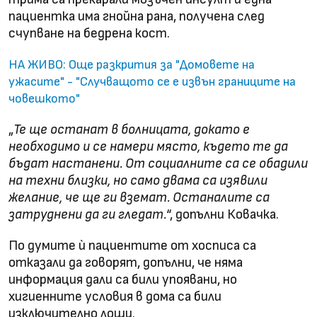
пациентка има гнойна рана, получена след
счупване на бедрена кост.
НА ЖИВО: Още разкрития за "Домовете на
ужасите" - "Случващото се е извън границите на
човешкото"
„
Те ще останат в болницата, докато е
необходимо и се намери място, където те да
бъдат настанени. От социалните са се обадили
на техни близки, но само двама са изявили
желание, че ще ги вземат. Останалите са
затруднени да ги гледат.
“, допълни Ковачка.
По думите ѝ пациентите от хосписа са
отказали да говорят, допълни, че няма
информация дали са били упоявани, но
хигиенните условия в дома са били
изключително лоши.