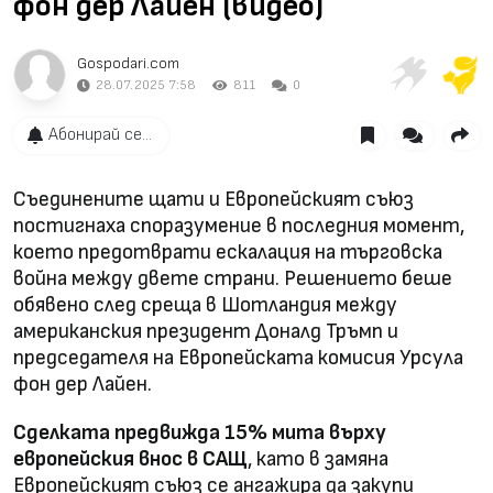
фон дер Лайен (видео)
Gospodari.com
28.07.2025 7:58
811
0
Абонирай се...
Съединените щати и Европейският съюз
постигнаха споразумение в последния момент,
което предотврати ескалация на търговска
война между двете страни. Решението беше
обявено след среща в Шотландия между
американския президент Доналд Тръмп и
председателя на Европейската комисия Урсула
фон дер Лайен.
Сделката предвижда 15% мита върху
европейския внос в САЩ
, като в замяна
Европейският съюз се ангажира да закупи