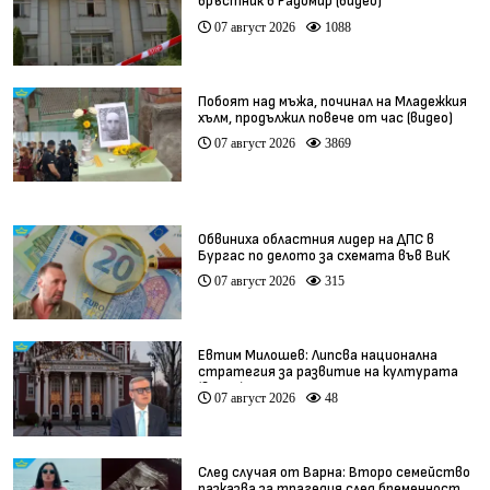
връстник в Радомир (видео)
07 август 2026
1088
Побоят над мъжа, починал на Младежкия
хълм, продължил повече от час (видео)
07 август 2026
3869
Обвиниха областния лидер на ДПС в
Бургас по делото за схемата във ВиК
07 август 2026
315
Евтим Милошев: Липсва национална
стратегия за развитие на културата
(видео)
07 август 2026
48
След случая от Варна: Второ семейство
разказва за трагедия след бременност