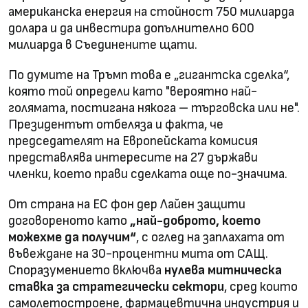
американска енергия на стойност 750 милиарда
долара и да инвестира допълнително 600
милиарда в Съединените щати.
По думите на Тръмп това е „гигантска сделка“,
която той определи като "вероятно най-
голямата, постигана някога – търговска или не".
Президентът отбеляза и факта, че
председателят на Европейската комисия
представлява интересите на 27 държави
членки, което прави сделката още по-значима.
От страна на ЕС фон дер Лайен защити
договореното като
„най-доброто, което
можехме да получим“
, с оглед на заплахата от
въвеждане на 30-процентни мита от САЩ.
Споразумението включва
нулева митническа
ставка за стратегически сектори
, сред които
самолетостроене, фармацевтична индустрия и