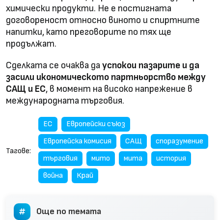
химически продукти. Не е постигната
договореност относно виното и спиртните
напитки, като преговорите по тях ще
продължат.
Сделката се очаква да
успокои пазарите и да
засили икономическото партньорство между
САЩ и ЕС
, в момент на високо напрежение в
международната търговия.
ЕС
Европейски съюз
Европейска комисия
САЩ
споразумение
Тагове:
търговия
мито
мита
история
война
Край
Още по темата