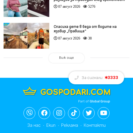
при същия лекар (видео)
07 август 2026
5276
Спасиха дете в беда от водите на
язовир „Правище“
07 август 2026
38
Виж още
3333
За сигнали:
Part of
Global Group
За нас
Екип
Реклама
Контакти