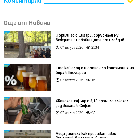
Коментирай
Още от Новини
„Горили го с цигари, обръснали му
веждите“: Побойниците от Пловдив
остават в ареста (видео)
07 август 2026
2334
Ето кой град е шампион по консумация на
бира в България
07 август 2026
161
Хванаха шофьор с 3,13 промила алкохол
зад волана в София
07 август 2026
65
Деца заснеха как пребиват свой