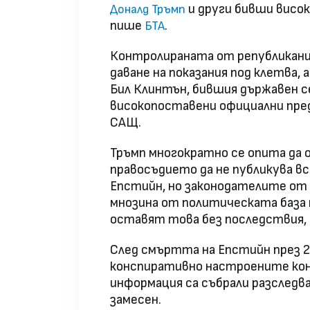
и други бивши висо
Доналд Тръмп
пише
.
БТА
Контролираната от републиканц
даване на показания под клетва,
Бил Клинтън, бившия държавен с
високопоставени официални пре
САЩ.
Тръмп многократно се опита да
правосъдието да не публикува в
Епстийн, но законодателите от 
мнозина от политическата база 
оставят това без последствия, 
След смъртта на Епстийн през 20
конспиративно настроените кон
информация са събрали разследва
замесен.