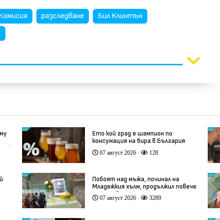
Комисия
разследване
Бил Клинтън
я
 му
Ето кой град е шампион по
консумация на бира в България
део)
07 август 2026
128
й
Побоят над мъжа, починал на
Младежкия хълм, продължил повече
от час (видео)
07 август 2026
3289