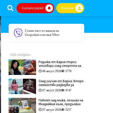
Сигнализирай!
Влизане
Стани част от канала на
Gospodari.com във Viber
Най-гледани
Родилка от Варна търси
отговори след смъртта на
бебето ѝ дни преди секцио
06 август 2026
5778
(видео)
След случая от Варна: Второ
семейство разказва за
трагедия след бременност
07 август 2026
4747
при същия лекар (видео)
Побоят над мъжа, починал на
Младежкия хълм, продължил
повече от час (видео)
07 август 2026
3257