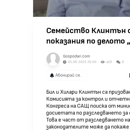
Семейство Клинтън с
показания по делото
Gospodari.com
05.08.2025 20:50
420
0
Абонирай се...
Бил и Хилари Клинтън са призова
Комисията за контрол и отчетн
Конгреса на САЩ поиска от мин
досиетата по разследването за
Това е част от разследването на
законодателите може да покаже 