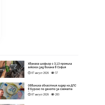
Хванаха шофьор с 3,13 промила
алкохол зад волана в София
07 август 2026
57
Обвиниха областния лидер на ДПС
в Бургас по делото за схемата
във ВиК
07 август 2026
283