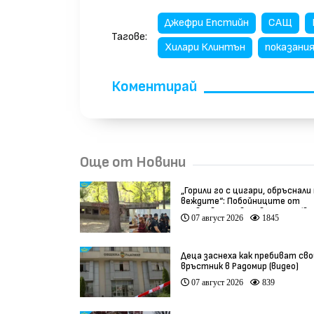
Джефри Епстийн
САЩ
Тагове:
Хилари Клинтън
показани
Коментирай
Още от Новини
„Горили го с цигари, обръснали
веждите“: Побойниците от
Пловдив остават в ареста (ви
07 август 2026
1845
Деца заснеха как пребиват сво
връстник в Радомир (видео)
07 август 2026
839