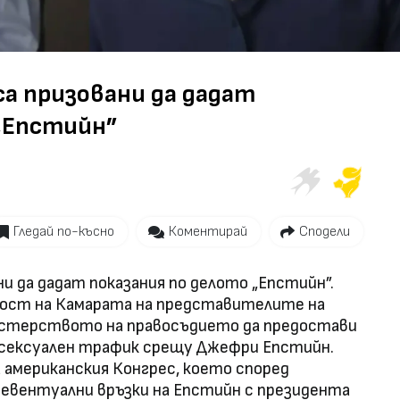
а призовани да дадат
 „Епстийн”
Гледай по-късно
Коментирай
Сподели
ни да дадат показания по делото „Епстийн”.
ост на Камарата на представителите на
истерството на правосъдието да предостави
 сексуален трафик срещу Джефри Епстийн.
 американския Конгрес, което според
евентуални връзки на Епстийн с президента