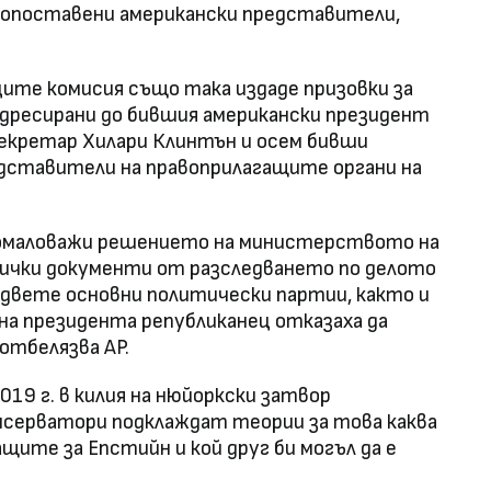
копоставени американски представители,
ите комисия също така издаде призовки за
 адресирани до бившия американски президент
екретар Хилари Клинтън и осем бивши
дставители на правоприлагащите органи на
 омаловажи решението на министерството на
сички документи от разследването по делото
двете основни политически партии, както и
на президента републиканец отказаха да
отбелязва AP.
19 г. в килия на нюйоркски затвор
серватори подклаждат теории за това каква
щите за Епстийн и кой друг би могъл да е