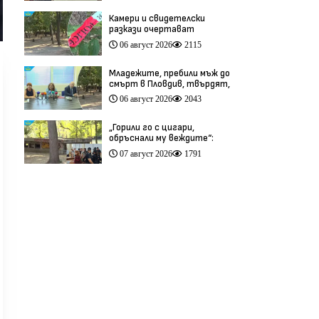
Камери и свидетелски
разкази очертават
хронологията на фаталния
06 август 2026
2115
побой край Младежкия хълм
(видео)
Младежите, пребили мъж до
смърт в Пловдив, твърдят,
че са „ловци на педофили”
06 август 2026
2043
(видео)
„Горили го с цигари,
обръснали му веждите“:
Побойниците от Пловдив
07 август 2026
1791
остават в ареста (видео)