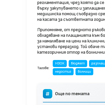
регламентация, чрез която да с
върху закупуването и заплащане
медицинска помощ съобразно ср
на касата за съответната годин
Припомняме, от предното ръково
овладяване на плащанията към б
за намаляване на цени на клиничн
установи преразход. Той обаче т
категоричния отпор на болнични
НЗОК
бюджет
разпла
Тагове:
недостиг
болници
Още по темата