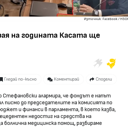
Източник: Facebook / НЗО
рая на годината Касата ще
Гледай по-късно
Коментирай
Сподели
о Стефановски алармира, че фондът е напът
тил писмо до председателите на комисията по
юджет и финанси в парламента, в което казва,
прецедентен недостиг на средства на
а болнична медицинска помощ, разбираме