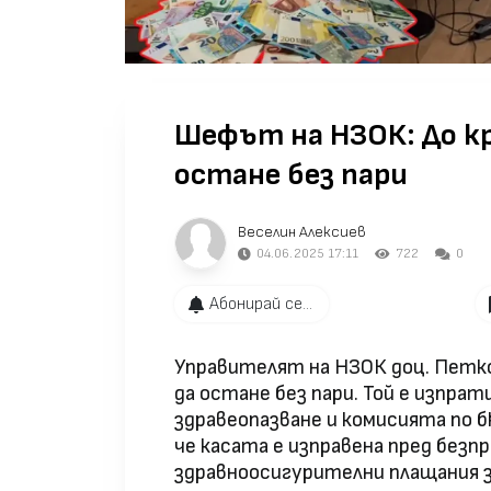
Шефът на НЗОК: До к
остане без пари
Веселин Алексиев
04.06.2025 17:11
722
0
Абонирай се...
Управителят на НЗОК доц. Петк
да остане без пари. Той е изпра
здравеопазване и комисията по б
че касата е изправена пред без
здравноосигурителни плащания з