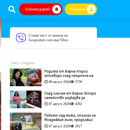
Сигнализирай!
Влизане
Стани част от канала на
Gospodari.com във Viber
Най-гледани
Родилка от Варна търси
отговори след смъртта на
бебето ѝ дни преди секцио
06 август 2026
5739
(видео)
След случая от Варна: Второ
семейство разказва за
трагедия след бременност
07 август 2026
4292
при същия лекар (видео)
Побоят над мъжа, починал на
Младежкия хълм, продължил
повече от час (видео)
07 август 2026
2617