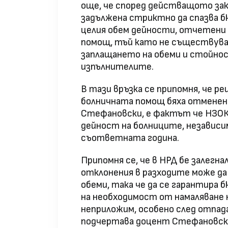
още, че според действащото зак
задължена стриктно да спазва б
целия обем дейности, отчетени
помощ, тъй като не съществува
заплащането на обеми и стойнос
изпълнителите.
В тази връзка се припомня, че р
болничната помощ бяха отменени
Стефановски, е фактът че НЗОК
дейност на болниците, независи
съответната година.
Припомня се, че в НРД бе залегна
отклонения в разходите може да
обеми, така че да се гарантира 
на необходимост от намаляване н
неприложим, особено след отпад
подчертава доцент Стефановски