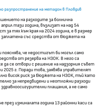
нно разпространение на метадон в Пловдив
ишението на разходите за болнична
април тази година, възлизат на над 54
т за тях към края на 2024 година, е в размер
де заплатена със средства от бюджета на
пояснява, че недостигът би могъл само
редства от резерва на НЗОК. В него са
оже да се отвори с решение на надзорния съвет
ри 2025 г. Поради това, заявява управителят
но висок риск за бюджета на НЗОК, тъй като
елно за непредвидени и неотложни разходи
и здравноосигурителни плащания, а не само
е през изминалата година 13 районни каси са