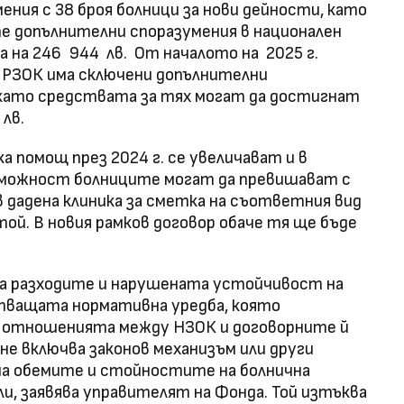
ния с 38 броя болници за нови дейности, като
 допълнителни споразумения в национален
а на 246 944 лв. От началото на 2025 г.
 РЗОК има сключени допълнителни
, като средствата за тях могат да достигнат
 лв.
а помощ през 2024 г. се увеличават и в
ъзможност болниците могат да превишават с
в дадена клиника за сметка на съответния вид
той. В новия рамков договор обаче тя ще бъде
на разходите и нарушената устойчивост на
тващата нормативна уредба, която
а отношенията между НЗОК и договорните й
не включва законов механизъм или други
 на обемите и стойностите на болнична
и, заявява управителят на Фонда. Той изтъква