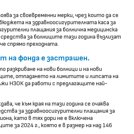
ява за своевременни мерки, чрез които да се
а бюджета на здравноосигурителната каса за
игурителни плащания за болнична медицинска
 средства за болниците тази година възлизат
овече спрямо преходната.
 на фонда е застрашен.
 разкриване на нови болници и на нови
ите, отпадането на лимитите и липсата на
ължи НЗОК да работи с предлагащите най-
ва, че към края на тази година се очаква
дства за здравноосигурителни плащания за
иона, като в тях дори не е включена
те за 2024 г., която е в размер на над 146