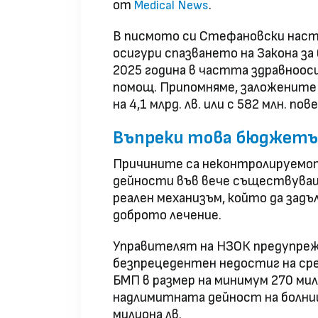
от
.
Medical News
В писмото си Стефановски насто
осигури спазването на Закона з
2025 година в частта здравноос
помощ. Припомняме, заложените
на 4,1 млрд. лв. или с 582 млн. п
Въпреки това бюджетът
Причините са неконтролируемото
дейности във вече съществуващ
реален механизъм, който да зад
доброто лечение.
Управителят на НЗОК предупрежда
безпрецедентен недостиг на сре
БМП в размер на минимум 270 мил
надлимитната дейност на болници
милиона лв.