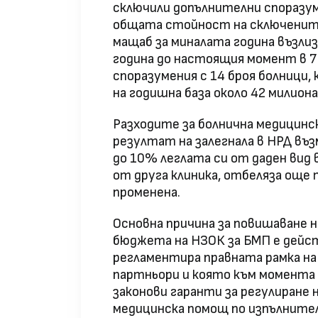
сключили допълнителни споразуме
общата стойност на сключените
мащаб за миналата година възлиз
година до настоящия момент в 7
споразумения с 14 броя болници
на годишна база около 42 милиона
Разходите за болнична медицинск
резултат на залегнала в НРД в
до 10% леглата си от даден вид 
от друга клиника, отбеляза още 
променена.
Основна причина за повишаване 
бюджета на НЗОК за БМП е дейс
регламентира правната рамка н
партньори и която към момента 
законови гаранти за регулиране
медицинска помощ по изпълнител