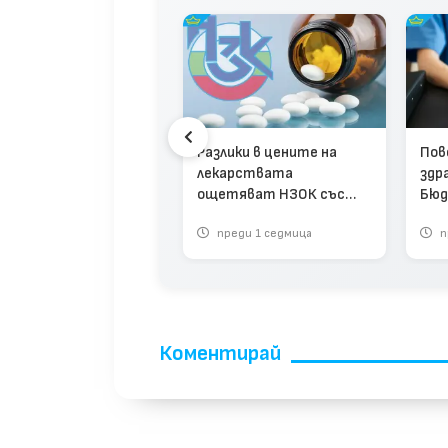
авителят на НЗОК
ава оставка
Разлики в цените на
Пов
лекарствата
здр
ощетяват НЗОК със
Бюд
100 млн. евро годишно,
мин
реди 1 месец
преди 1 седмица
п
твърди депутат
(видео)
Коментирай