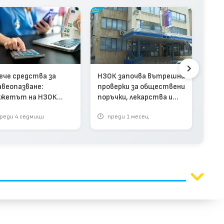
Пар
нов
НЗО
ече средства за
НЗОК започва вътрешни
авеопазване:
проверки за обществени
жетът на НЗОК
поръчки, лекарства и
а на първо четене
лечение на деца
реди 4 седмици
преди 1 месец
п