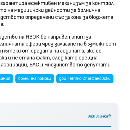
е гарантира ефективен механизъм за контрол
то на медицински дейности за болнична
едството определени със закона за бюджета
а.
дство на НЗОК бе направен опит за
олничната сфера чрез залагане на възможност
и пътеки от средата на годината, ако се
ака и не стана факт, след като срещна
 асоциации, БЛС и мнозинството депутати.
щания
болнична помощ
доц. Петко Стефановски
Виж всички