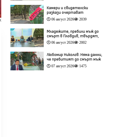
Камери и свидетелски
разкази очертават
хронологията на фаталния
06 август 2026
2039
К
побой край Младежкия хълм
(видео)
Младежите, пребили мъж до
смърт в Пловдив, твърдят,
че са „ловци на педофили”
06 август 2026
2002
(видео)
Любомир Николов: Няма данни,
че пребитият до смърт мъж
в Пловдив е бил педофил
07 август 2026
1475
(видео)