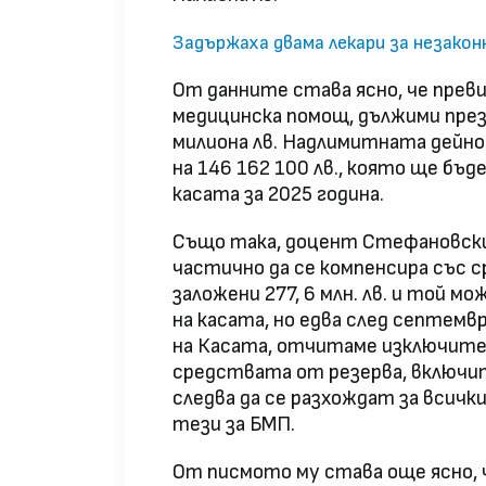
Задържаха двама лекари за незако
От данните става ясно, че прев
медицинска помощ, дължими през 
милиона лв. Надлимитната дейнос
на 146 162 100 лв., която ще бъ
касата за 2025 година.
Също така, доцент Стефановски 
частично да се компенсира със с
заложени 277, 6 млн. лв. и той м
на касата, но едва след септемв
на Касата, отчитаме изключител
средствата от резерва, включит
следва да се разхождат за всичк
тези за БМП.
От писмото му става още ясно, ч