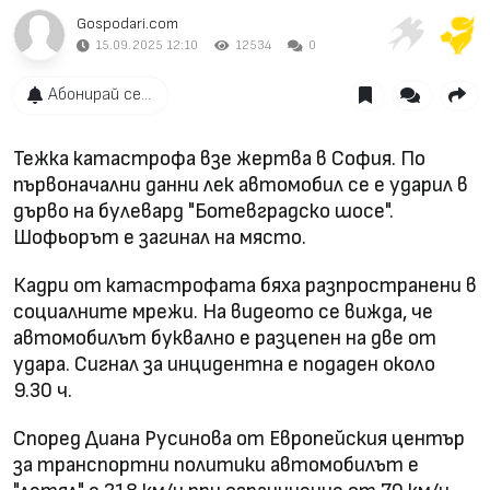
Gospodari.com
15.09.2025 12:10
12534
0
Абонирай се...
Тежка катастрофа взе жертва в София. По
първоначални данни лек автомобил се е ударил в
дърво на булевард "Ботевградско шосе".
Шофьорът е загинал на място.
Кадри от катастрофата бяха разпространени в
социалните мрежи. На видеото се вижда, че
автомобилът буквално е разцепен на две от
удара. Сигнал за инцидентна е подаден около
9.30 ч.
Според Диана Русинова от Европейския център
за транспортни политики автомобилът е