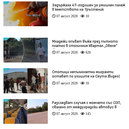
Задържаха 47-годишен за умишлен палеж
в кметството на Тръстеник
07 август 2026
10
Младежи опъват въже през пътното
платно в столичния квартал „Обеля“
(видео)
07 август 2026
626
Стотици непълнолетни мигранти
остават по улиците на Сеута (видео)
07 август 2026
16
Разследват случая с момчето със СОП,
свалено от междуградски автобус в
Плевенско (видео)
07 август 2026
145