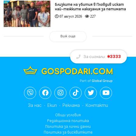
Близките на убития в Пловдив искат
най-тежките наказания за петимата
непълнолетни
07 август 2026
227
Виж още
3333
За сигнали:
Part of
Global Group
За нас
Екип
Реклама
Контакти
Общи условия
Редакционна политика
Политика за лични данни
Политика за бисквитките