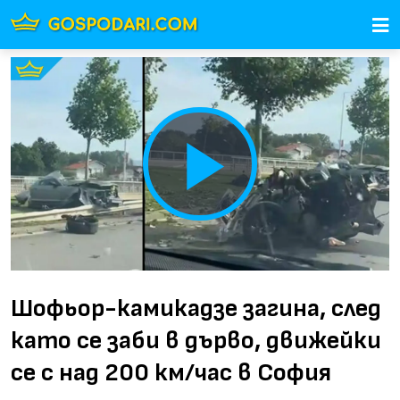
Play
Video
Шофьор-камикадзе загина, след
като се заби в дърво, движейки
се с над 200 км/час в София