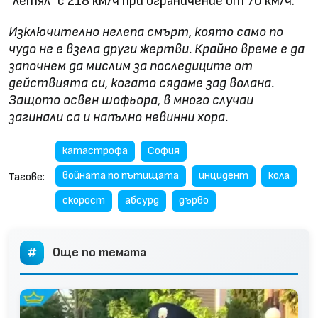
"летял" с 218 км/ч при ограничение от 70 км/ч.
Изключително нелепа смърт, която само по
чудо не е взела други жертви. Крайно време е да
започнем да мислим за последиците от
действията си, когато сядаме зад волана.
Защото освен шофьора, в много случаи
загинали са и напълно невинни хора.
катастрофа
София
войната по пътищата
инцидент
кола
Тагове:
скорост
абсурд
дърво
Още по темата