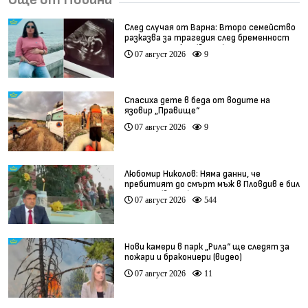
След случая от Варна: Второ семейство
разказва за трагедия след бременност
при същия лекар (видео)
07 август 2026
9
Спасиха дете в беда от водите на
язовир „Правище“
07 август 2026
9
Любомир Николов: Няма данни, че
пребитият до смърт мъж в Пловдив е бил
педофил (видео)
07 август 2026
544
Нови камери в парк „Рила“ ще следят за
пожари и бракониери (видео)
07 август 2026
11