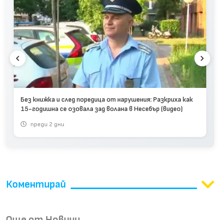
Без книжка и след поредица от нарушения: Разкриха как
15-годишна се озовала зад волана в Несебър (видео)
преди 2 дни
Коментирай
Още от Новини